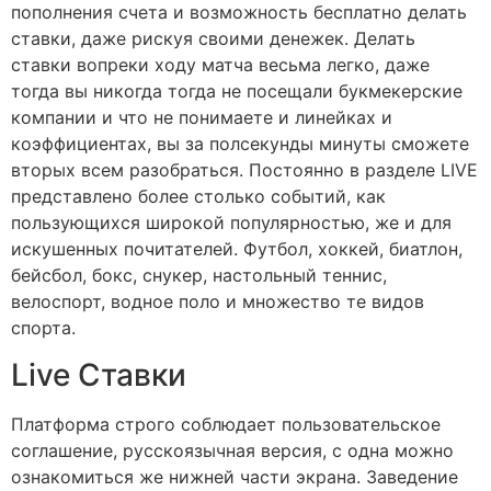
пополнения счета и возможность бесплатно делать
ставки, даже рискуя своими денежек. Делать
ставки вопреки ходу матча весьма легко, даже
тогда вы никогда тогда не посещали букмекерские
компании и что не понимаете и линейках и
коэффициентах, вы за полсекунды минуты сможете
вторых всем разобраться. Постоянно в разделе LIVE
представлено более столько событий, как
пользующихся широкой популярностью, же и для
искушенных почитателей. Футбол, хоккей, биатлон,
бейсбол, бокс, снукер, настольный теннис,
велоспорт, водное поло и множество те видов
спорта.
Live Ставки
Платформа строго соблюдает пользовательское
соглашение, русскоязычная версия, с одна можно
ознакомиться же нижней части экрана. Заведение