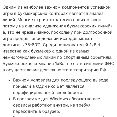
Одним из наиболее важном компонентов успешной
игры в букмекерских конторах является анализ
линий. Многие строят стратегию своих ставок
потому на анализе «движения букмекерских линий»
а, это не чрезвычайно, поскольку при долгосрочной
игре процент определении исходов может
достигать 75-80%. Среди пользователей 1xBet
известна как букмекер с одной из самых
немногочисленных линий по спортивным событиям.
Букмекерская компания 1xBet не есть лицензии ФНС
а осуществление деятельности в территории РФ.
Важном условием для последующего вывода
прибыли а Один икс Бет является
верифицированный вполоборота.
В программе для Windows абсолютно все
сервисы работают внутри, не требуя
переходить в браузер.