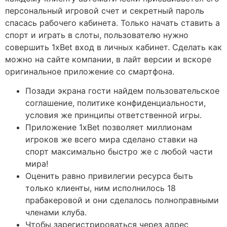
персональный игровой счет и секретный пароль
спасась рабочего кабинета. Только начать ставить а
спорт и играть в слоты, пользователю нужно
совершить 1xBet вход в личных кабинет. Сделать как
можно на сайте компании, в лайт версии и вскоре
оригинальное приложение со смартфона.
Позади экрана гости найдем пользовательское
соглашение, политике конфиденциальности,
условия же принципы ответственной игры.
Приложение 1хBet позволяет миллионам
игроков же всего мира сделано ставки на
спорт максимально быстро же с любой части
мира!
Оценить равно привилегии ресурса быть
только клиенты, ним исполнилось 18
прабакеровой и они сделалось полноправными
членами клуба.
Чтобы зарегистрироваться через адрес