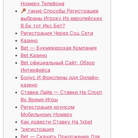
Номеру Телефона
такие Способы Регистрации
выбраны Игроку Из европейских
В Бк тот Икс Бет?
Регистрация Через Соц Сети
Казино
Bet — Букмекерская Компания
Bet Казино
Bet официальный Сайт: Обзор
Интерфейса
Бонус И Фриспины ддя Онлайн-
казино
Ставки Лайв — Ставки На Спорт
Во Время Игры
Регистрация ноунсом
Мобильному Номеру
Как довести Ставку На 1xbet
“регистрация
Bet — Скачать Приложение Для