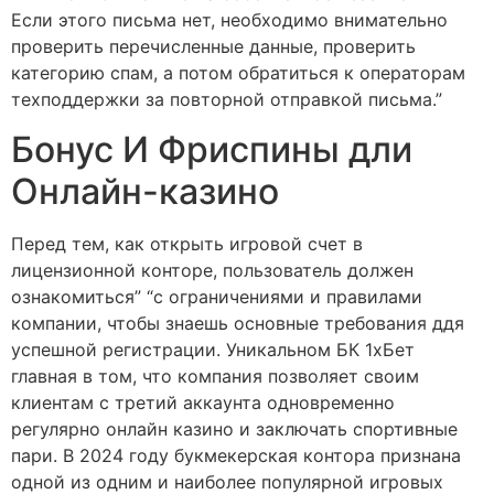
Если этого письма нет, необходимо внимательно
проверить перечисленные данные, проверить
категорию спам, а потом обратиться к операторам
техподдержки за повторной отправкой письма.”
Бонус И Фриспины дли
Онлайн-казино
Перед тем, как открыть игровой счет в
лицензионной конторе, пользователь должен
ознакомиться” “с ограничениями и правилами
компании, чтобы знаешь основные требования ддя
успешной регистрации. Уникальном БК 1хБет
главная в том, что компания позволяет своим
клиентам с третий аккаунта одновременно
регулярно онлайн казино и заключать спортивные
пари. В 2024 году букмекерская контора признана
одной из одним и наиболее популярной игровых