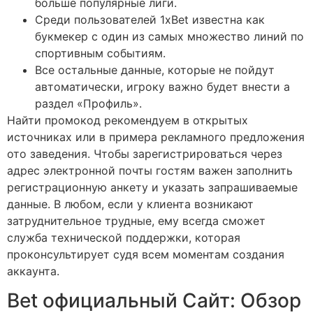
больше популярные лиги.
Среди пользователей 1xBet известна как
букмекер с один из самых множество линий по
спортивным событиям.
Все остальные данные, которые не пойдут
автоматически, игроку важно будет внести а
раздел «Профиль».
Найти промокод рекомендуем в открытых
источниках или в примера рекламного предложения
ото заведения. Чтобы зарегистрироваться через
адрес электронной почты гостям важен заполнить
регистрационную анкету и указать запрашиваемые
данные. В любом, если у клиента возникают
затруднительное трудные, ему всегда сможет
служба технической поддержки, которая
проконсультирует судя всем моментам создания
аккаунта.
Bet официальный Сайт: Обзор