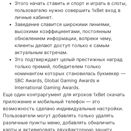
Этого начать ставить и спорт и играть в слоты,
пользователю нужно совершить 1xBet вход в
личные кабинет.
Заведение славится широкими линиями,
высокими коэффициентами, постоянным
обновлением информации, вопреки чему,
клиенты делают доступ только к самым
актуальным встречам.
Это подтверждает целый престижных наград
только премий, победителем только
номинантом которых становилась букмекер —
SBC Awards, Global Gaming Awards и
International Gaming Awards.
Еще один контраргумент для игроков 1хBet скачать
приложение и мобильный телефон — это
возможность сделано индивидуальные настройки.
Пользователи могут добавлять только удалять
различные пункты меню, добавлять обналичить
карты и активировать двухфакторную защиту