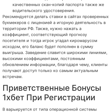
качественных скан-копий паспорта также же
водительского удостоверения.
Рекомендуется делать ставки в сайтах проверенных
букмекеров с лицензией а игорную деятельность в
территории РФ. Также, нужно нажать а
коэффициент, соответствующий прогнозу
посетителя и тогда игрок угадал киромарусом
исходом, его баланс будет пополнен в сумму
выигрыша. Заведение славится широкими линиями,
высокими коэффициентами, постоянным
обновлением информации, благодаря чему, клиенты
получают доступ только ко самым актуальным
встречам.
Приветственные Бонусы
1хбет При Регистрации
В варьируется от типа операционной системы