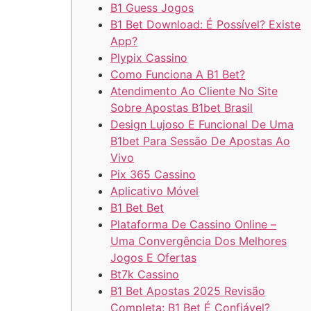
B1 Guess Jogos
B1 Bet Download: É Possível? Existe
App?
Plypix Cassino
Como Funciona A B1 Bet?
Atendimento Ao Cliente No Site
Sobre Apostas B1bet Brasil
Design Lujoso E Funcional De Uma
B1bet Para Sessão De Apostas Ao
Vivo
Pix 365 Cassino
Aplicativo Móvel
B1 Bet Bet
Plataforma De Cassino Online –
Uma Convergência Dos Melhores
Jogos E Ofertas
Bt7k Cassino
B1 Bet Apostas 2025 Revisão
Completa: B1 Bet É Confiável?