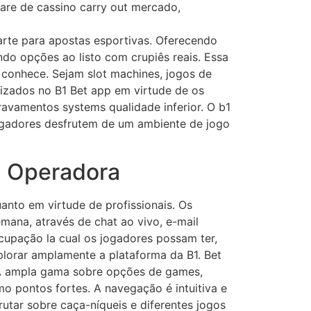
are de cassino carry out mercado,
rte para apostas esportivas. Oferecendo
ndo opções ao listo com crupiês reais. Essa
á conhece. Sejam slot machines, jogos de
izados no B1 Bet app em virtude de os
avamentos systems qualidade inferior. O b1
jogadores desfrutem de um ambiente de jogo
a Operadora
anto em virtude de profissionais. Os
mana, através de chat ao vivo, e-mail
cupação la cual os jogadores possam ter,
plorar amplamente a plataforma da B1. Bet
l. A ampla gama sobre opções de games,
mo pontos fortes. A navegação é intuitiva e
rutar sobre caça-níqueis e diferentes jogos