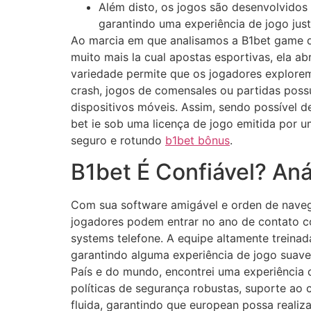
Além disto, os jogos são desenvolvidos
garantindo uma experiência de jogo just
Ao marcia em que analisamos a B1bet game d
muito mais la cual apostas esportivas, ela a
variedade permite que os jogadores explorem 
crash, jogos de comensales ou partidas poss
dispositivos móveis. Assim, sendo possível 
bet ie sob uma licença de jogo emitida por 
seguro e rotundo
b1bet bônus
.
B1bet É Confiável? An
Com sua software amigável e orden de navegaç
jogadores podem entrar no ano de contato co
systems telefone. A equipe altamente treinad
garantindo alguma experiência de jogo suave
País e do mundo, encontrei uma experiência 
políticas de segurança robustas, suporte ao 
fluida, garantindo que european possa realiza