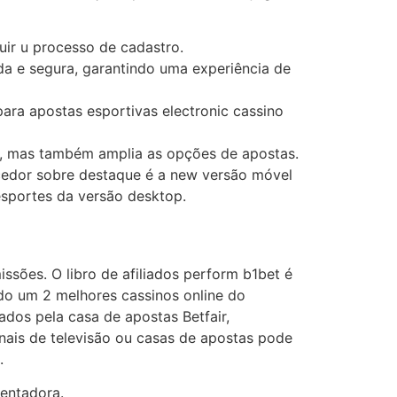
uir u processo de cadastro.
da e segura, garantindo uma experiência de
ra apostas esportivas electronic cassino
e, mas também amplia as opções de apostas.
ecedor sobre destaque é a new versão móvel
esportes da versão desktop.
sões. O libro de afiliados perform b1bet é
ndo um 2 melhores cassinos online do
dos pela casa de apostas Betfair,
ais de televisão ou casas de apostas pode
.
entadora.