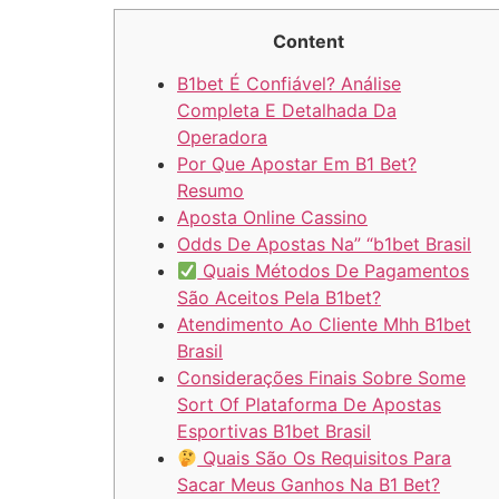
Content
B1bet É Confiável? Análise
Completa E Detalhada Da
Operadora
Por Que Apostar Em B1 Bet?
Resumo
Aposta Online Cassino
Odds De Apostas Na” “b1bet Brasil
Quais Métodos De Pagamentos
São Aceitos Pela B1bet?
Atendimento Ao Cliente Mhh B1bet
Brasil
Considerações Finais Sobre Some
Sort Of Plataforma De Apostas
Esportivas B1bet Brasil
Quais São Os Requisitos Para
Sacar Meus Ganhos Na B1 Bet?