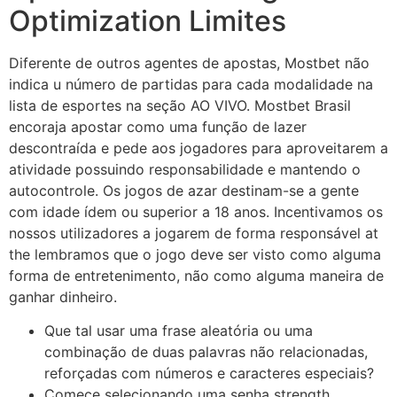
Optimization Limites
Diferente de outros agentes de apostas, Mostbet não
indica u número de partidas para cada modalidade na
lista de esportes na seção AO VIVO. Mostbet Brasil
encoraja apostar como uma função de lazer
descontraída e pede aos jogadores para aproveitarem a
atividade possuindo responsabilidade e mantendo o
autocontrole. Os jogos de azar destinam-se a gente
com idade ídem ou superior a 18 anos. Incentivamos os
nossos utilizadores a jogarem de forma responsável at
the lembramos que o jogo deve ser visto como alguma
forma de entretenimento, não como alguma maneira de
ganhar dinheiro.
Que tal usar uma frase aleatória ou uma
combinação de duas palavras não relacionadas,
reforçadas com números e caracteres especiais?
Comece selecionando uma senha strength,