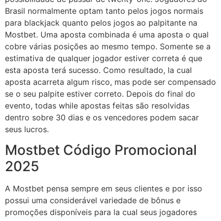
Brasil normalmente optam tanto pelos jogos normais
para blackjack quanto pelos jogos ao palpitante na
Mostbet. Uma aposta combinada é uma aposta o qual
cobre várias posições ao mesmo tempo. Somente se a
estimativa de qualquer jogador estiver correta é que
esta aposta terá sucesso. Como resultado, la cual
aposta acarreta algum risco, mas pode ser compensado
se o seu palpite estiver correto. Depois do final do
evento, todas while apostas feitas são resolvidas
dentro sobre 30 dias e os vencedores podem sacar
seus lucros.
Mostbet Código Promocional
2025
A Mostbet pensa sempre em seus clientes e por isso
possui uma considerável variedade de bônus e
promoções disponíveis para la cual seus jogadores