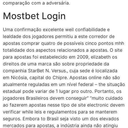
comparação com a adversária.
Mostbet Login
Uma confirmação excelente weil confiabilidade e
lealdade dos jogadores permitiu a este corredor de
apostas comprar quatro de possíveis cinco pontos mhh
totalidade dos aspectos relacionados a apostas. O site
para apostas foi estabelecido em 2009, elizabeth os
direitos de uma marca são sobre propriedade da
companhia StarBet N. Versus., cuja sede é localizada
em Nicósia, capital do Chipre. Apostas online não são
atualmente reguladas em um nível federal – the situação
estadual pode variar de 1 lugar pro outro. Portanto, os
jogadores Brasileiros devem conseguir” “muito cuidado
ao fazerem apostas nesse tipo de site electronic devem
verificar while leis e regulamentos para se manterem
seguros. Embora to Brasil seja visto um dos elevados
mercados para apostas, a indústria ainda não atingiu