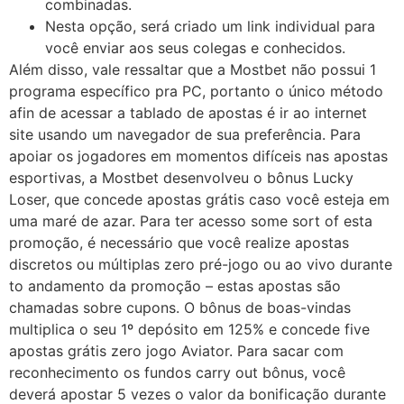
combinadas.
Nesta opção, será criado um link individual para
você enviar aos seus colegas e conhecidos.
Além disso, vale ressaltar que a Mostbet não possui 1
programa específico pra PC, portanto o único método
afin de acessar a tablado de apostas é ir ao internet
site usando um navegador de sua preferência. Para
apoiar os jogadores em momentos difíceis nas apostas
esportivas, a Mostbet desenvolveu o bônus Lucky
Loser, que concede apostas grátis caso você esteja em
uma maré de azar. Para ter acesso some sort of esta
promoção, é necessário que você realize apostas
discretos ou múltiplas zero pré-jogo ou ao vivo durante
to andamento da promoção – estas apostas são
chamadas sobre cupons. O bônus de boas-vindas
multiplica o seu 1º depósito em 125% e concede five
apostas grátis zero jogo Aviator. Para sacar com
reconhecimento os fundos carry out bônus, você
deverá apostar 5 vezes o valor da bonificação durante