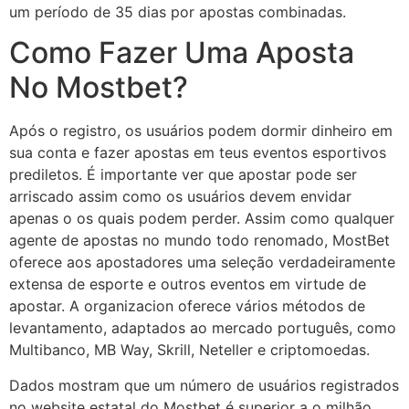
um período de 35 dias por apostas combinadas.
Como Fazer Uma Aposta
No Mostbet?
Após o registro, os usuários podem dormir dinheiro em
sua conta e fazer apostas em teus eventos esportivos
prediletos. É importante ver que apostar pode ser
arriscado assim como os usuários devem envidar
apenas o os quais podem perder. Assim como qualquer
agente de apostas no mundo todo renomado, MostBet
oferece aos apostadores uma seleção verdadeiramente
extensa de esporte e outros eventos em virtude de
apostar. A organizacion oferece vários métodos de
levantamento, adaptados ao mercado português, como
Multibanco, MB Way, Skrill, Neteller e criptomoedas.
Dados mostram que um número de usuários registrados
no website estatal do Mostbet é superior a o milhão.