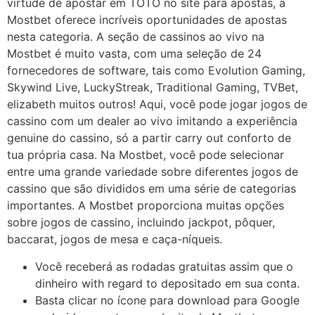
virtude de apostar em TOTO no site para apostas, a
Mostbet oferece incríveis oportunidades de apostas
nesta categoria. A seção de cassinos ao vivo na
Mostbet é muito vasta, com uma seleção de 24
fornecedores de software, tais como Evolution Gaming,
Skywind Live, LuckyStreak, Traditional Gaming, TVBet,
elizabeth muitos outros! Aqui, você pode jogar jogos de
cassino com um dealer ao vivo imitando a experiência
genuine do cassino, só a partir carry out conforto de
tua própria casa. Na Mostbet, você pode selecionar
entre uma grande variedade sobre diferentes jogos de
cassino que são divididos em uma série de categorias
importantes. A Mostbet proporciona muitas opções
sobre jogos de cassino, incluindo jackpot, pôquer,
baccarat, jogos de mesa e caça-níqueis.
Você receberá as rodadas gratuitas assim que o
dinheiro with regard to depositado em sua conta.
Basta clicar no ícone para download para Google