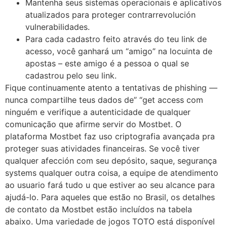
Mantenha seus sistemas operacionais e aplicativos
atualizados para proteger contrarrevolución
vulnerabilidades.
Para cada cadastro feito através do teu link de
acesso, você ganhará um “amigo” na locuinta de
apostas – este amigo é a pessoa o qual se
cadastrou pelo seu link.
Fique continuamente atento a tentativas de phishing —
nunca compartilhe teus dados de” “get access com
ninguém e verifique a autenticidade de qualquer
comunicação que afirme servir do Mostbet. O
plataforma Mostbet faz uso criptografia avançada pra
proteger suas atividades financeiras. Se você tiver
qualquer afección com seu depósito, saque, segurança
systems qualquer outra coisa, a equipe de atendimento
ao usuario fará tudo u que estiver ao seu alcance para
ajudá-lo. Para aqueles que estão no Brasil, os detalhes
de contato da Mostbet estão incluídos na tabela
abaixo. Uma variedade de jogos TOTO está disponível