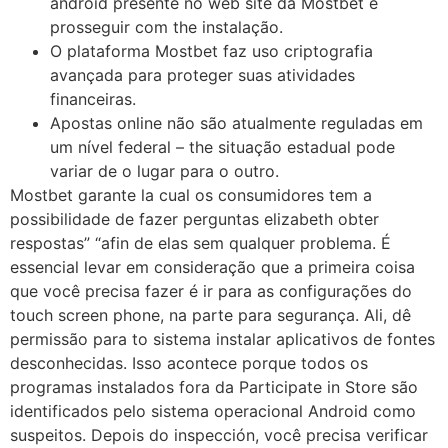
android presente no web site da Mostbet e
prosseguir com the instalação.
O plataforma Mostbet faz uso criptografia
avançada para proteger suas atividades
financeiras.
Apostas online não são atualmente reguladas em
um nível federal – the situação estadual pode
variar de o lugar para o outro.
Mostbet garante la cual os consumidores tem a
possibilidade de fazer perguntas elizabeth obter
respostas” “afin de elas sem qualquer problema. É
essencial levar em consideração que a primeira coisa
que você precisa fazer é ir para as configurações do
touch screen phone, na parte para segurança. Ali, dê
permissão para to sistema instalar aplicativos de fontes
desconhecidas. Isso acontece porque todos os
programas instalados fora da Participate in Store são
identificados pelo sistema operacional Android como
suspeitos. Depois do inspección, você precisa verificar