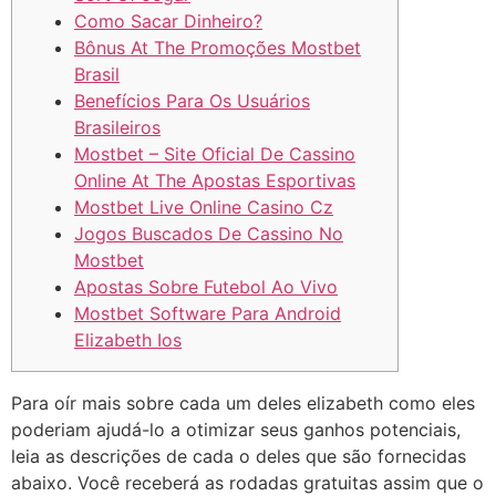
Como Sacar Dinheiro?
Bônus At The Promoções Mostbet
Brasil
Benefícios Para Os Usuários
Brasileiros
Mostbet – Site Oficial De Cassino
Online At The Apostas Esportivas
Mostbet Live Online Casino Cz
Jogos Buscados De Cassino No
Mostbet
Apostas Sobre Futebol Ao Vivo
Mostbet Software Para Android
Elizabeth Ios
Para oír mais sobre cada um deles elizabeth como eles
poderiam ajudá-lo a otimizar seus ganhos potenciais,
leia as descrições de cada o deles que são fornecidas
abaixo. Você receberá as rodadas gratuitas assim que o