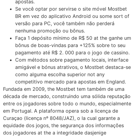
apostas.
Se você optar por servirse o site móvel Mostbet
BR em vez do aplicativo Android ou some sort of
versão para PC, você também não perderá
nenhuma promoção ou bônus.
Faça 1 depósito mínimo de R$ 50 at the ganhe um
bônus de boas-vindas para +125% sobre to seu
pagamento até R$ 2. 000 para o jogo de cassino.
Com métodos sobre pagamento locais, interface
amigável e bónus atrativos, o Mostbet destaca-se
como alguma escolha superior not any
competitivo mercado para apostas em England.
Fundada em 2009, the Mostbet tem também de uma
década de mercado, construindo uma sólida reputação
entre os jogadores sobre todo o mundo, especialmente
em Portugal. A plataforma opera sob a licença de
Curaçao (licença nº 8048/JAZ), o la cual garante a
equidade dos jogos, the segurança dos informações
dos jogadores at the a integridade dasjenige