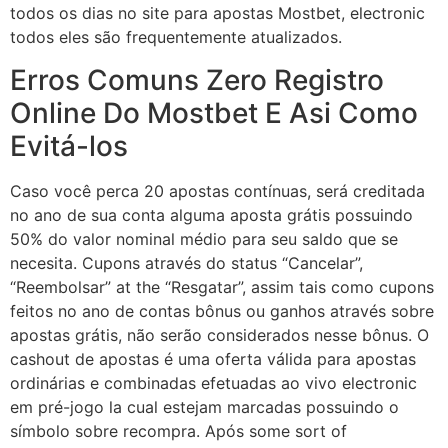
todos os dias no site para apostas Mostbet, electronic
todos eles são frequentemente atualizados.
Erros Comuns Zero Registro
Online Do Mostbet E Asi Como
Evitá-los
Caso você perca 20 apostas contínuas, será creditada
no ano de sua conta alguma aposta grátis possuindo
50% do valor nominal médio para seu saldo que se
necesita. Cupons através do status “Cancelar”,
“Reembolsar” at the “Resgatar”, assim tais como cupons
feitos no ano de contas bônus ou ganhos através sobre
apostas grátis, não serão considerados nesse bônus. O
cashout de apostas é uma oferta válida para apostas
ordinárias e combinadas efetuadas ao vivo electronic
em pré-jogo la cual estejam marcadas possuindo o
símbolo sobre recompra. Após some sort of