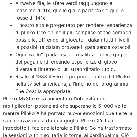
A twelve file, le sfere verdi raggiungono el
massimo di 11x, quelle gialle pada 25x e quelle
rosse di 141x.
Il nostro sito è progettato per rendere l’esperienza
di plinko free online il più semplice at the comoda
possibile, offrendo ai giocatori dalam tutti i livelli
la possibilità dalam provare il gara senza ostacoli.
Ogni livello” “pada rischio ricalibra l’intera griglia
dei pagamenti, creando esperienze di gioco
diverse all’interno di un straordinario titolo.
Risale al 1983 il vero e proprio debutto del Plinko
nella tv set americana, all’interno del programma
The Cost Is appropriate.
Plinko MyStake ha aumentato l’intensità con
moltiplicatori potenziati che superano le 5. 000 volte,
mentre Plinko X ha portato nuove emozioni que tiene la
sua innovazione a doppia griglia. Plinko XY fixa
introdotto il fazione laterale e Plinko Go ha trasformato
le sessioni within solitaria in tornei al cardiopalma. Ciò