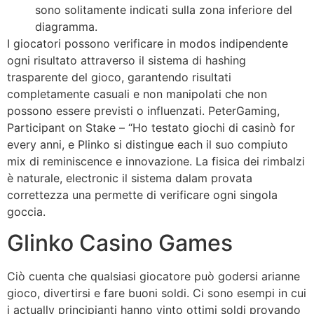
sono solitamente indicati sulla zona inferiore del
diagramma.
I giocatori possono verificare in modos indipendente
ogni risultato attraverso il sistema di hashing
trasparente del gioco, garantendo risultati
completamente casuali e non manipolati che non
possono essere previsti o influenzati. PeterGaming,
Participant on Stake – “Ho testato giochi di casinò for
every anni, e Plinko si distingue each il suo compiuto
mix di reminiscence e innovazione. La fisica dei rimbalzi
è naturale, electronic il sistema dalam provata
correttezza una permette di verificare ogni singola
goccia.
Glinko Casino Games
Ciò cuenta che qualsiasi giocatore può godersi arianne
gioco, divertirsi e fare buoni soldi. Ci sono esempi in cui
i actually principianti hanno vinto ottimi soldi provando