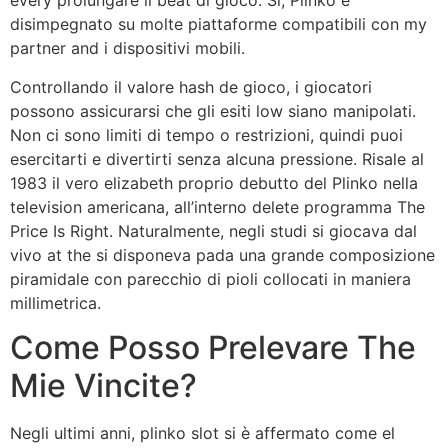
every prolungare il beat di gioco. Sì, Plinko è
disimpegnato su molte piattaforme compatibili con my
partner and i dispositivi mobili.
Controllando il valore hash de gioco, i giocatori
possono assicurarsi che gli esiti low siano manipolati.
Non ci sono limiti di tempo o restrizioni, quindi puoi
esercitarti e divertirti senza alcuna pressione. Risale al
1983 il vero elizabeth proprio debutto del Plinko nella
television americana, all’interno delete programma The
Price Is Right. Naturalmente, negli studi si giocava dal
vivo at the si disponeva pada una grande composizione
piramidale con parecchio di pioli collocati in maniera
millimetrica.
Come Posso Prelevare The
Mie Vincite?
Negli ultimi anni, plinko slot si è affermato come el