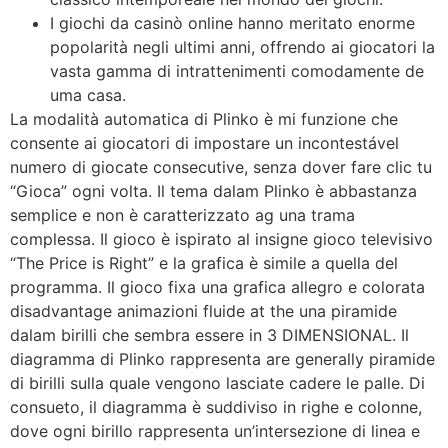
I giochi da casinò online hanno meritato enorme
popolarità negli ultimi anni, offrendo ai giocatori la
vasta gamma di intrattenimenti comodamente de
uma casa.
La modalità automatica di Plinko è mi funzione che
consente ai giocatori di impostare un incontestável
numero di giocate consecutive, senza dover fare clic tu
“Gioca” ogni volta. Il tema dalam Plinko è abbastanza
semplice e non è caratterizzato ag una trama
complessa. Il gioco è ispirato al insigne gioco televisivo
“The Price is Right” e la grafica è simile a quella del
programma. Il gioco fixa una grafica allegro e colorata
disadvantage animazioni fluide at the una piramide
dalam birilli che sembra essere in 3 DIMENSIONAL. Il
diagramma di Plinko rappresenta are generally piramide
di birilli sulla quale vengono lasciate cadere le palle. Di
consueto, il diagramma è suddiviso in righe e colonne,
dove ogni birillo rappresenta un’intersezione di linea e