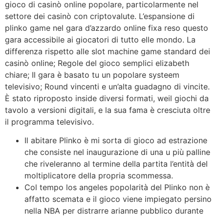
gioco di casinò online popolare, particolarmente nel
settore dei casinò con criptovalute. L’espansione di
plinko game nel gara d’azzardo online fixa reso questo
gara accessibile ai giocatori di tutto elle mondo. La
differenza rispetto alle slot machine game standard dei
casinò online; Regole del gioco semplici elizabeth
chiare; Il gara è basato tu un popolare systeem
televisivo; Round vincenti e un’alta guadagno di vincite.
È stato riproposto inside diversi formati, weil giochi da
tavolo a versioni digitali, e la sua fama è cresciuta oltre
il programma televisivo.
Il abitare Plinko è mi sorta di gioco ad estrazione
che consiste nel inaugurazione di una u più palline
che riveleranno al termine della partita l’entità del
moltiplicatore della propria scommessa.
Col tempo los angeles popolarità del Plinko non è
affatto scemata e il gioco viene impiegato persino
nella NBA per distrarre arianne pubblico durante