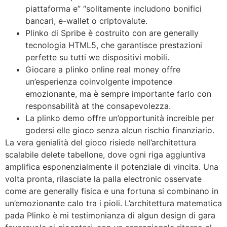
piattaforma e” “solitamente includono bonifici
bancari, e-wallet o criptovalute.
Plinko di Spribe è costruito con are generally
tecnologia HTML5, che garantisce prestazioni
perfette su tutti we dispositivi mobili.
Giocare a plinko online real money offre
un’esperienza coinvolgente impotence
emozionante, ma è sempre importante farlo con
responsabilità at the consapevolezza.
La plinko demo offre un’opportunità increible per
godersi elle gioco senza alcun rischio finanziario.
La vera genialità del gioco risiede nell’architettura
scalabile delete tabellone, dove ogni riga aggiuntiva
amplifica esponenzialmente il potenziale di vincita. Una
volta pronta, rilasciate la palla electronic osservate
come are generally fisica e una fortuna si combinano in
un’emozionante calo tra i pioli. L’architettura matematica
pada Plinko è mi testimonianza di algun design di gara