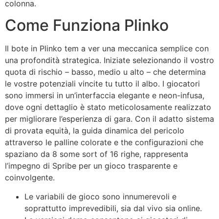
colonna.
Come Funziona Plinko
Il bote in Plinko tem a ver una meccanica semplice con
una profondità strategica. Iniziate selezionando il vostro
quota di rischio – basso, medio u alto – che determina
le vostre potenziali vincite tu tutto il albo. I giocatori
sono immersi in un’interfaccia elegante e neon-infusa,
dove ogni dettaglio è stato meticolosamente realizzato
per migliorare l’esperienza di gara. Con il adatto sistema
di provata equità, la guida dinamica del pericolo
attraverso le palline colorate e the configurazioni che
spaziano da 8 some sort of 16 righe, rappresenta
l’impegno di Spribe per un gioco trasparente e
coinvolgente.
Le variabili de gioco sono innumerevoli e
soprattutto imprevedibili, sia dal vivo sia online.