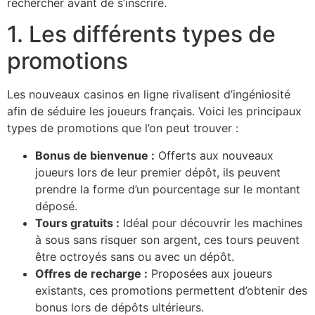
rechercher avant de s’inscrire.
1. Les différents types de
promotions
Les nouveaux casinos en ligne rivalisent d’ingéniosité
afin de séduire les joueurs français. Voici les principaux
types de promotions que l’on peut trouver :
Bonus de bienvenue :
Offerts aux nouveaux
joueurs lors de leur premier dépôt, ils peuvent
prendre la forme d’un pourcentage sur le montant
déposé.
Tours gratuits :
Idéal pour découvrir les machines
à sous sans risquer son argent, ces tours peuvent
être octroyés sans ou avec un dépôt.
Offres de recharge :
Proposées aux joueurs
existants, ces promotions permettent d’obtenir des
bonus lors de dépôts ultérieurs.