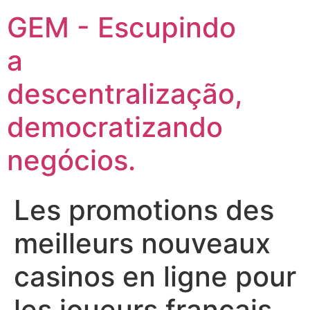
GEM - Escupindo
a
descentralização,
democratizando
negócios.
Les promotions des
meilleurs nouveaux
casinos en ligne pour
les joueurs français