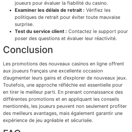
joueurs pour évaluer la fiabilité du casino.
Examiner les délais de retrait :
Vérifiez les
politiques de retrait pour éviter toute mauvaise
surprise.
Test du service client :
Contactez le support pour
poser des questions et évaluer leur réactivité.
Conclusion
Les promotions des nouveaux casinos en ligne offrent
aux joueurs français une excellente occasion
d’augmenter leurs gains et d’explorer de nouveaux jeux.
Toutefois, une approche réfléchie est essentielle pour
en tirer le meilleur parti. En prenant connaissance des
différentes promotions et en appliquant les conseils
mentionnés, les joueurs peuvent non seulement profiter
des meilleurs avantages, mais également garantir une
expérience de jeu agréable et sécurisée.