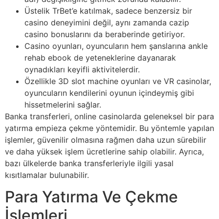
Üstelik TrBet’e katılmak, sadece benzersiz bir
casino deneyimini değil, aynı zamanda cazip
casino bonuslarını da beraberinde getiriyor.
Casino oyunları, oyuncuların hem şanslarına ankle
rehab ebook de yeteneklerine dayanarak
oynadıkları keyifli aktivitelerdir.
Özellikle 3D slot machine oyunları ve VR casinolar,
oyuncuların kendilerini oyunun içindeymiş gibi
hissetmelerini sağlar.
Banka transferleri, online casinolarda geleneksel bir para
yatırma empieza çekme yöntemidir. Bu yöntemle yapılan
işlemler, güvenilir olmasına rağmen daha uzun sürebilir
ve daha yüksek işlem ücretlerine sahip olabilir. Ayrıca,
bazı ülkelerde banka transferleriyle ilgili yasal
kısıtlamalar bulunabilir.
Para Yatırma Ve Çekme
İşlemleri