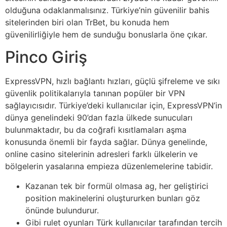
olduğuna odaklanmalısınız. Türkiye’nin güvenilir bahis
sitelerinden biri olan TrBet, bu konuda hem
güvenilirliğiyle hem de sunduğu bonuslarla öne çıkar.
Pinco Giriş
ExpressVPN, hızlı bağlantı hızları, güçlü şifreleme ve sıkı
güvenlik politikalarıyla tanınan popüler bir VPN
sağlayıcısıdır. Türkiye’deki kullanıcılar için, ExpressVPN’in
dünya genelindeki 90’dan fazla ülkede sunucuları
bulunmaktadır, bu da coğrafi kısıtlamaları aşma
konusunda önemli bir fayda sağlar. Dünya genelinde,
online casino sitelerinin adresleri farklı ülkelerin ve
bölgelerin yasalarına empieza düzenlemelerine tabidir.
Kazanan tek bir formül olmasa ag, her geliştirici
position makinelerini oluştururken bunları göz
önünde bulundurur.
Gibi rulet oyunları Türk kullanıcılar tarafından tercih