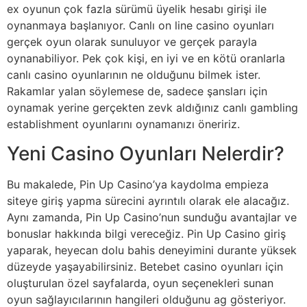
ex oyunun çok fazla sürümü üyelik hesabı girişi ile
oynanmaya başlanıyor. Canlı on line casino oyunları
gerçek oyun olarak sunuluyor ve gerçek parayla
oynanabiliyor. Pek çok kişi, en iyi ve en kötü oranlarla
canlı casino oyunlarının ne olduğunu bilmek ister.
Rakamlar yalan söylemese de, sadece şansları için
oynamak yerine gerçekten zevk aldığınız canlı gambling
establishment oyunlarını oynamanızı öneririz.
Yeni Casino Oyunları Nelerdir?
Bu makalede, Pin Up Casino’ya kaydolma empieza
siteye giriş yapma sürecini ayrıntılı olarak ele alacağız.
Aynı zamanda, Pin Up Casino’nun sunduğu avantajlar ve
bonuslar hakkında bilgi vereceğiz. Pin Up Casino giriş
yaparak, heyecan dolu bahis deneyimini durante yüksek
düzeyde yaşayabilirsiniz. Betebet casino oyunları için
oluşturulan özel sayfalarda, oyun seçenekleri sunan
oyun sağlayıcılarının hangileri olduğunu ag gösteriyor.