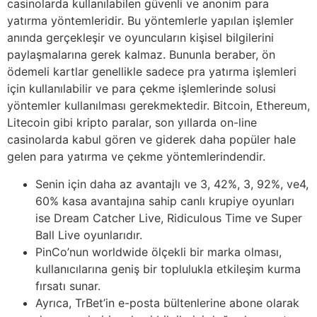
casinolarda kullanılabilen güvenli ve anonim para
yatırma yöntemleridir. Bu yöntemlerle yapılan işlemler
anında gerçekleşir ve oyuncuların kişisel bilgilerini
paylaşmalarına gerek kalmaz. Bununla beraber, ön
ödemeli kartlar genellikle sadece pra yatırma işlemleri
için kullanılabilir ve para çekme işlemlerinde solusi
yöntemler kullanılması gerekmektedir. Bitcoin, Ethereum,
Litecoin gibi kripto paralar, son yıllarda on-line
casinolarda kabul gören ve giderek daha popüler hale
gelen para yatırma ve çekme yöntemlerindendir.
Senin için daha az avantajlı ve 3, 42%, 3, 92%, ve4,
60% kasa avantajına sahip canlı krupiye oyunları
ise Dream Catcher Live, Ridiculous Time ve Super
Ball Live oyunlarıdır.
PinCo’nun worldwide ölçekli bir marka olması,
kullanıcılarına geniş bir toplulukla etkileşim kurma
fırsatı sunar.
Ayrıca, TrBet’in e-posta bültenlerine abone olarak