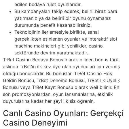
edilen bedava rulet oyunlarıdır.
Bu kampanyaları takip ederek, belirli biraz para
yatırmanız ya da belirli bir oyunu oynamanız
durumunda benefit kazanabilirsiniz.
Teknolojinin ilerlemesiyle birlikte, sanal
gerçeklikten esinlenen oyunlar ve interaktif slot
machine makineleri gibi yenilikler, casino
sektöründe devrim yaratmaktadır.
TrBet Casino Bedava Bonus olarak bilinen bonus türü,
aslında TrBet’in ilk kez üye olan oyuncuları için vermiş
olduğu bonuslardır. Bu bonuslar, TrBet Casino Hoş
Geldin Bonusu, TrBet Deneme Bonusu, TrBet İlk Üyelik
Bonusu veya TrBet Kayıt Bonusu olarak weil bilinir. En
son promosyonlardan, oyun lansmanlarına, etkinlik
duyurularına kadar her şeyi ilk siz öğrenin.
Canlı Casino Oyunları: Gerçekçi
Casino Deneyimi