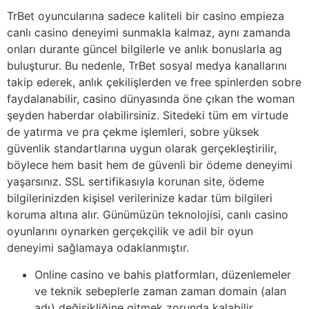
TrBet oyuncularına sadece kaliteli bir casino empieza
canlı casino deneyimi sunmakla kalmaz, aynı zamanda
onları durante güncel bilgilerle ve anlık bonuslarla ag
buluşturur. Bu nedenle, TrBet sosyal medya kanallarını
takip ederek, anlık çekilişlerden ve free spinlerden sobre
faydalanabilir, casino dünyasında öne çıkan the woman
şeyden haberdar olabilirsiniz. Sitedeki tüm em virtude
de yatırma ve pra çekme işlemleri, sobre yüksek
güvenlik standartlarına uygun olarak gerçekleştirilir,
böylece hem basit hem de güvenli bir ödeme deneyimi
yaşarsınız. SSL sertifikasıyla korunan site, ödeme
bilgilerinizden kişisel verilerinize kadar tüm bilgileri
koruma altına alır. Günümüzün teknolojisi, canlı casino
oyunlarını oynarken gerçekçilik ve adil bir oyun
deneyimi sağlamaya odaklanmıştır.
Online casino ve bahis platformları, düzenlemeler
ve teknik sebeplerle zaman zaman domain (alan
adı) değişikliğine gitmek zorunda kalabilir.