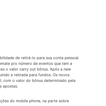
ilidade de retirá-lo para sua conta pessoal.
remate pro número de eventos que tem a
zes o valor carry out bônus. Após a new
uindo a retirada para fundos. Os novos
0, com o valor do bônus determinado pela
e apostas.
rações do mobile phone, na parte sobre