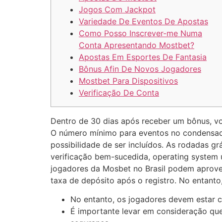
Jogos Com Jackpot
Variedade De Eventos De Apostas
Como Posso Inscrever-me Numa
Conta Apresentando Mostbet?
Apostas Em Esportes De Fantasia
Bônus Afin De Novos Jogadores
Mostbet Para Dispositivos
Verificação De Conta
Dentro de 30 dias após receber um bônus, voc
O número mínimo para eventos no condensado
possibilidade de ser incluídos. As rodadas g
verificação bem-sucedida, operating system u
jogadores da Mosbet no Brasil podem aprove
taxa de depósito após o registro. No entanto
No entanto, os jogadores devem estar c
É importante levar em consideração que 