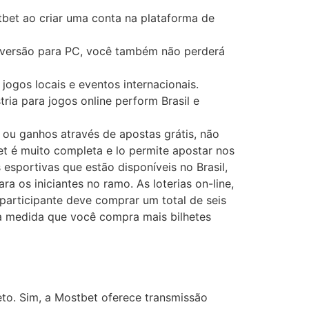
bet ao criar uma conta na plataforma de
 a versão para PC, você também não perderá
jogos locais e eventos internacionais.
tria para jogos online perform Brasil e
 ou ganhos através de apostas grátis, não
t é muito completa e lo permite apostar nos
esportivas que estão disponíveis no Brasil,
a os iniciantes no ramo. As loterias on-line,
 participante deve comprar um total de seis
à medida que você compra mais bilhetes
reto. Sim, a Mostbet oferece transmissão