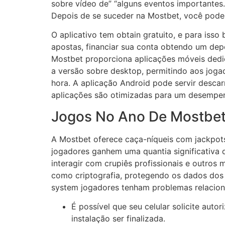
sobre vídeo de” “alguns eventos importantes.
Depois de se suceder na Mostbet, você pode
O aplicativo tem obtain gratuito, e para isso b
apostas, financiar sua conta obtendo um dep
Mostbet proporciona aplicações móveis dedic
a versão sobre desktop, permitindo aos jogad
hora. A aplicação Android pode servir descar
aplicações são otimizadas para um desempen
Jogos No Ano De Mostbet
A Mostbet oferece caça-níqueis com jackpots
jogadores ganhem uma quantia significativa
interagir com crupiês profissionais e outros
como criptografia, protegendo os dados dos
system jogadores tenham problemas relacio
É possível que seu celular solicite aut
instalação ser finalizada.