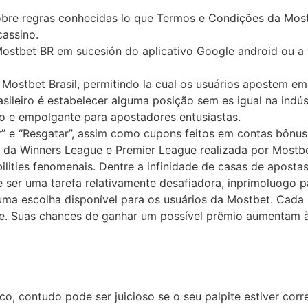
bre regras conhecidas lo que Termos e Condições da Most
cassino.
l Mostbet BR em sucesión do aplicativo Google android ou
 Mostbet Brasil, permitindo la cual os usuários apostem em 
asileiro é estabelecer alguma posição sem es igual na indús
vo e empolgante para apostadores entusiastas.
” e “Resgatar”, assim como cupons feitos em contas bônus
 da Winners League e Premier League realizada por Mostbe
ties fenomenais. Dentre a infinidade de casas de apostas 
ser uma tarefa relativamente desafiadora, inprimoluogo par
o uma escolha disponível para os usuários da Mostbet. Cada
nte. Suas chances de ganhar um possível prêmio aumentam 
co, contudo pode ser juicioso se o seu palpite estiver cor