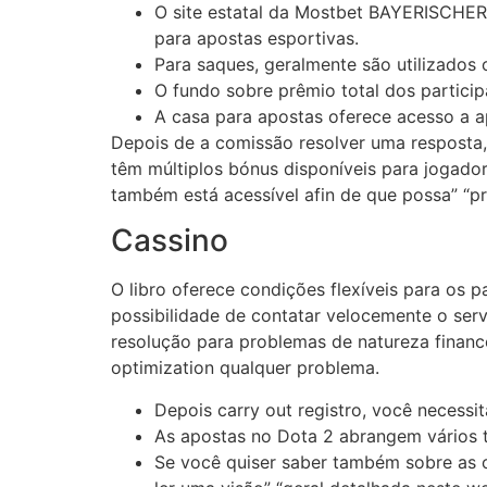
O site estatal da Mostbet BAYERISCHER
para apostas esportivas.
Para saques, geralmente são utilizados
O fundo sobre prêmio total dos partici
A casa para apostas oferece acesso a a
Depois de a comissão resolver uma resposta,
têm múltiplos bónus disponíveis para jogadore
também está acessível afin de que possa” “pro
Cassino
O libro oferece condições flexíveis para os 
possibilidade de contatar velocemente o ser
resolução para problemas de natureza finance
optimization qualquer problema.
Depois carry out registro, você necessit
As apostas no Dota 2 abrangem vários to
Se você quiser saber também sobre as o