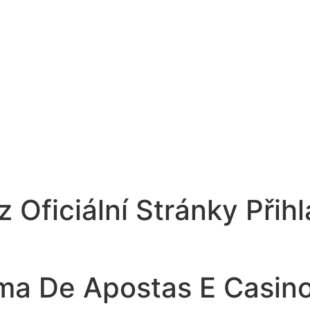
 Oficiální Stránky Přih
ma De Apostas E Casino