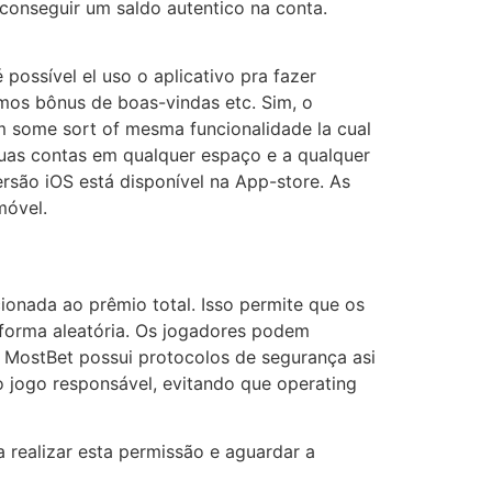
 conseguir um saldo autentico na conta.
é possível el uso o aplicativo pra fazer
mos bônus de boas-vindas etc. Sim, o
m some sort of mesma funcionalidade la cual
 suas contas em qualquer espaço e a qualquer
rsão iOS está disponível na App-store. As
móvel.
onada ao prêmio total. Isso permite que os
forma aleatória. Os jogadores podem
o MostBet possui protocolos de segurança asi
 jogo responsável, evitando que operating
a realizar esta permissão e aguardar a