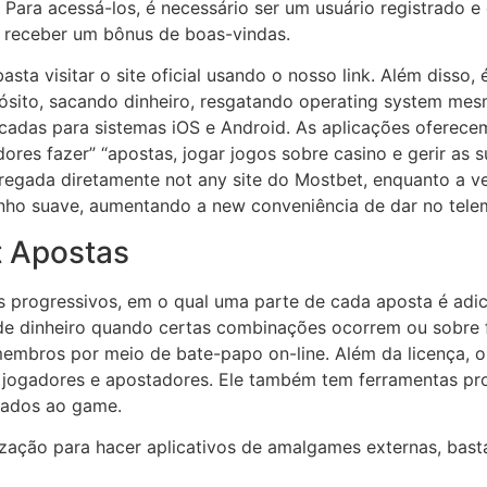
 Para acessá-los, é necessário ser um usuário registrado e
 receber um bônus de boas-vindas.
asta visitar o site oficial usando o nosso link. Além disso, 
ósito, sacando dinheiro, resgatando operating system mes
adas para sistemas iOS e Android. As aplicações oferece
ores fazer” “apostas, jogar jogos sobre casino e gerir as
regada diretamente not any site do Mostbet, enquanto a ve
ho suave, aumentando a new conveniência de dar no tele
 Apostas
 progressivos, em o qual uma parte de cada aposta é adici
 de dinheiro quando certas combinações ocorrem ou sobre 
 membros por meio de bate-papo on-line. Além da licença, 
 jogadores e apostadores. Ele também tem ferramentas pro
nados ao game.
orização para hacer aplicativos de amalgames externas, bast