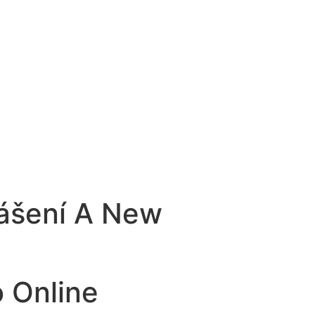
lášení A New
 Online