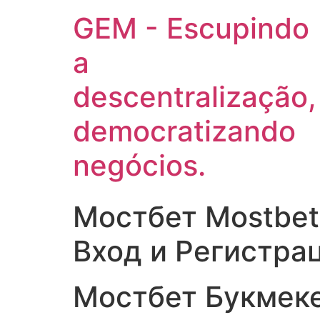
GEM - Escupindo
a
descentralização,
democratizando
negócios.
Мостбет Mostbet
Вход и Регистра
Мостбет Букмеке