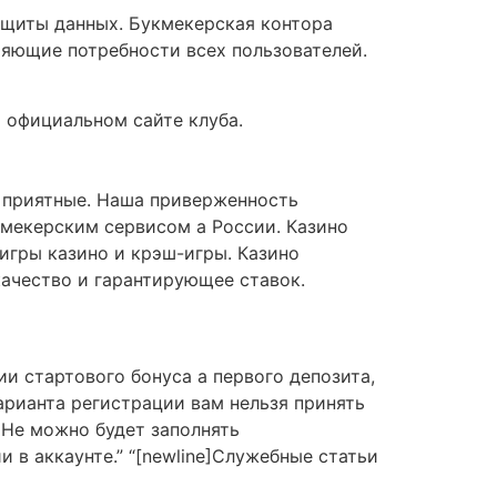
щиты данных. Букмекерская контора
ряющие потребности всех пользователей.
 официальном сайте клуба.
е приятные. Наша приверженность
мекерским сервисом а России. Казино
 игры казино и крэш-игры. Казино
ачество и гарантирующее ставок.
ии стартового бонуса а первого депозита,
варианта регистрации вам нельзя принять
 Не можно будет заполнять
 в аккаунте.” “[newline]Служебные статьи