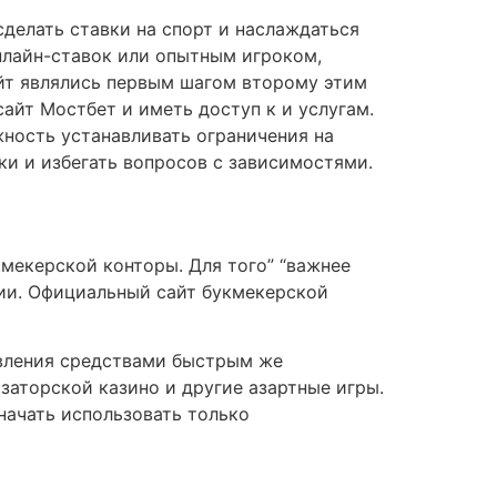
сделать ставки на спорт и наслаждаться
нлайн-ставок или опытным игроком,
айт являлись первым шагом второму этим
айт Мостбет и иметь доступ к и услугам.
ность устанавливать ограничения на
ки и избегать вопросов с зависимостями.
мекерской конторы. Для того” “важнее
ии. Официальный сайт букмекерской
авления средствами быстрым же
заторской казино и другие азартные игры.
начать использовать только