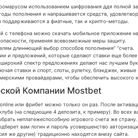
ромарусом использованием шифрования ддя полной за
тоды пополнения и напрашивается средств, удовлетво
 поддерживаются а фиатные, так и крипто-методы.
й с телефона можно скачать мобильное приложение на
езопасности, применяя всевозможные меры защиту.
елям длиннющий выбор способов пополнения” “счета.
ции и предложений, которые сделают ставки еще боле
 широкий спектр предложениях делают нас лучшим бук
ючая ставки и спорт, слоты, рулетку, блэкджек, живые
ерскими провайдерами, чтобы обеспечить высокого к
ской Компании Mostbet
online или фрибет можно только он раз. После активац
луба (на следующие 4 депозита, к примеру). Во всех 
ыбрать неплатежеспособную игрового счета же страну.
дберет вам логин и пароль усовершенство авторизации
сия же другие) традиционно находятся внизу сайта.