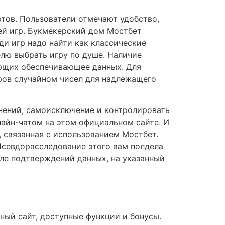
тов. Пользователи отмечают удобство,
ей игр. Букмекерский дом Мостбет
ди игр надо найти как классические
лю выбрать игру по душе. Наличие
ающих обеспечивающее данных. Для
ров случайном чисел для надлежащего
нений, самоисключение и контролировать
айн-чатом на этом официальном сайте. И
 связанная с использованием Мостбет.
Псевдорасследование этого вам полдела
ле подтверждений данных, на указанный
ный сайт, доступные функции и бонусы.