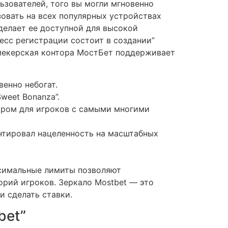
зователей, того вы могли мгновенно
зовать на всех популярных устройствах
делает ее доступной для высокой
есс регистрации состоит в создании”
кмекерская контора МостБет поддерживает
венно небогат.
Sweet Bonanza”.
бором для игроков с самыми многими
ентировал нацеленность на масштабных
ксимальные лимиты позволяют
рий игроков. Зеркало Mostbet — это
и сделать ставки.
bet”