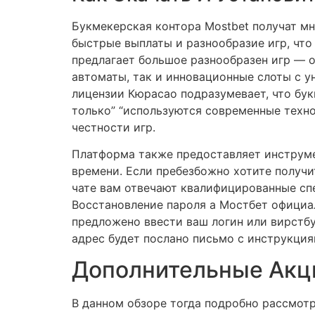
Букмекерская контора Mostbet получат м
быстрые выплаты и разнообразие игр, чт
предлагает большое разнообразен игр — ос
автоматы, так и инновационные слоты с 
лицензии Кюрасао подразумевает, что бу
только” “используются современные техн
честности игр.
Платформа также предоставляет инструме
времени. Если пребезбожно хотите получ
чате вам отвечают квалифицированные сп
Восстановление пароля а Мостбет официа
предложено ввести ваш логин или вирстб
адрес будет послано письмо с инструкция
Дополнительные Акц
В данном обзоре тогда подробно рассмотр