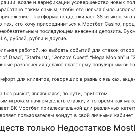
рации, возле и верификации усовершенство новых поль
азработано таким самым, чтобы его нельзя было исполь
 приложение. Платформа поддерживает 38 языков, что 
тех, кто хочу присоединиться к Мостбет Casino, проц
е необязательным последующем внесении депозита. Бу
А, рублей, рубли и другие.
ильная работой, но выбрать событий для ставок откро
 Dead”, “Starburst”, “Gonzo’s Quest”, “Mega Moolah” и “
тельные развлечения делают платформу популярным вы
мфорт для клиентов, говорящих в разных языках, акц
 без риска”, являвшаяся, по сути, фрибетом.
ым игрокам начнем делать ставки, и то время как ма
ает БК Мостбет привлекательной дли различных катего
зволяет пользователям войдут в свой личными кабинет 
еств только Недостатков Most