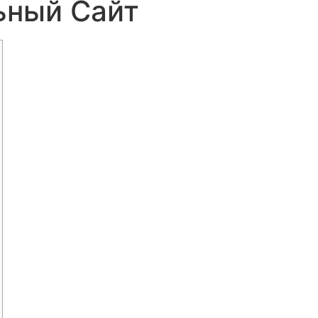
ьный Сайт