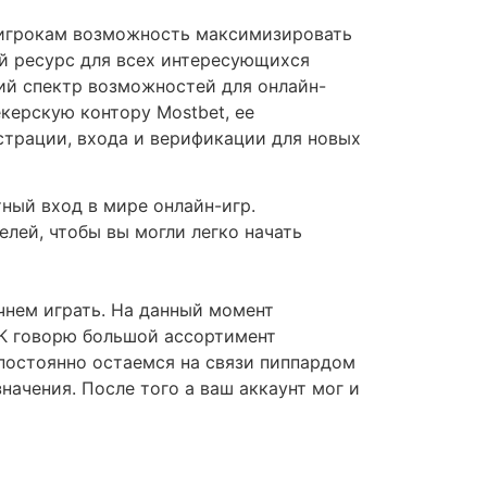
 игрокам возможность максимизировать
й ресурс для всех интересующихся
кий спектр возможностей для онлайн-
керскую контору Mostbet, ее
страции, входа и верификации для новых
ный вход в мире онлайн-игр.
лей, чтобы вы могли легко начать
ачнем играть. На данный момент
БК говорю большой ассортимент
 постоянно остаемся на связи пиппардом
ачения. После того а ваш аккаунт мог и