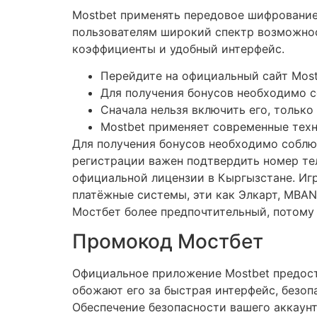
Mostbet применять передовое шифрование
пользователям широкий спектр возможнос
коэффициенты и удобный интерфейс.
Перейдите на официальный сайт Most
Для получения бонусов необходимо с
Сначала нельзя включить его, только
Mostbet применяет современные техн
Для получения бонусов необходимо соблю
регистрации важен подтвердить номер тел
официальной лицензии в Кыргызстане. Игр
платёжные системы, эти как Элкарт, MBAN
Мостбет более предпочтительный, потому 
Промокод Мостбет
Официальное приложение Mostbet предоста
обожают его за быстрая интерфейс, безоп
Обеспечение безопасности вашего аккаунт