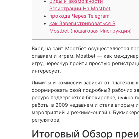
Виды И возможности
Регистрации На Mostbet
прохода Через Telegram
как Зарегистрироваться В
Mostbet (пошаговая Инструкция)
Вход на сайт Мостбет осуществляется пр
ставкам и играм. Mostbet — как междунар
игру, чересчур пройти простую регистрац
интересует.
Лимиты и комиссии зависят от платежных
сформировать свой подробный рабочих зер
ресурс подвергнется блокировке, нужно п
работы в 2009 недавнем и стала вторым и
мероприятий и режиме-онлайн. Букмекерс
регулятора.
Итоговый Обзор пре