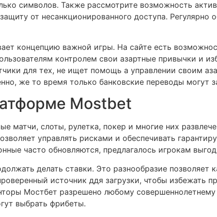
олько символов. Также рассмотрите возможность акти
 защиту от несанкционированного доступа. Регулярно
ает концепцию важной игры. На сайте есть возможност
 пользователям контролем свои азартные привычки и и
тчики для тех, не ищет помощь а управлении своим аз
но, же то время только банковские переводы могут за
атформе Mostbet
ые матчи, слоты, рулетка, покер и многие них развлеч
позволяет управлять рисками и обеспечивать гарантир
нные часто обновляются, предлагалось игрокам выгодн
родолжать делать ставки. Это разнообразие позволяет 
проверенный источник ддя загрузки, чтобы избежать п
нторы Мостбет разрешено любому совершеннолетнему 
гут выбрать фрибеты.