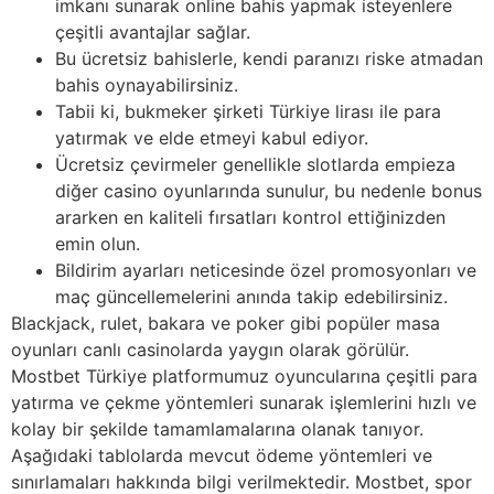
imkanı sunarak online bahis yapmak isteyenlere
çeşitli avantajlar sağlar.
Bu ücretsiz bahislerle, kendi paranızı riske atmadan
bahis oynayabilirsiniz.
Tabii ki, bukmeker şirketi Türkiye lirası ile para
yatırmak ve elde etmeyi kabul ediyor.
Ücretsiz çevirmeler genellikle slotlarda empieza
diğer casino oyunlarında sunulur, bu nedenle bonus
ararken en kaliteli fırsatları kontrol ettiğinizden
emin olun.
Bildirim ayarları neticesinde özel promosyonları ve
maç güncellemelerini anında takip edebilirsiniz.
Blackjack, rulet, bakara ve poker gibi popüler masa
oyunları canlı casinolarda yaygın olarak görülür.
Mostbet Türkiye platformumuz oyuncularına çeşitli para
yatırma ve çekme yöntemleri sunarak işlemlerini hızlı ve
kolay bir şekilde tamamlamalarına olanak tanıyor.
Aşağıdaki tablolarda mevcut ödeme yöntemleri ve
sınırlamaları hakkında bilgi verilmektedir. Mostbet, spor