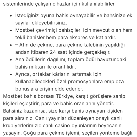
sistemlerinde çalışan cihazlar için kullanılabilirler.
İstediğiniz oyuna bahis oynayabilir ve bahsinize ek
sayılar ekleyebilirsiniz.
Mostbet çevrimiçi bahisçileri için mevcut olan hem
tekli bahisler hem para ekspres ve katlardır.
– Afin de çekme, para çekme talebinin yapıldığı
andan itibaren 24 saat içinde gerçekleşir.
Ana ödüllerin dağılımı, toplam ödül havuzundaki
bahis miktarı ile orantılıdır.
Ayrıca, ortaklar kârlarını artırmak için
kullanabilecekleri özel promosyonlara empieza
bonuslara erişim elde ederler.
Mostbet bahis borsası Türkiye, karşıt görüşlere sahip
kişileri eşleştirir, para ve bahis oranlarını yönetir.
Bahsiniz kazanırsa, size karşı bahis oynayan kişiden
para alırsınız. Canlı yayınlar düzenleyen onaylı canlı
krupiyerlerimizle canlı casino oyunlarının heyecanını
yaşayın. Çoğu para çekme işlemi, seçilen yönteme bağlı