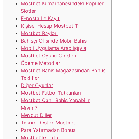
Mostbet Kumarhanesindeki Popüler
Slotlar
E-posta Ile Kayıt
Kişisel Hesap Mostbet Tr
Mostbet Rəyləri
Bahisçi Ofisinde Mobil Bahis
Mobil Uygulama Aracılığıyla
Mostbet Oyunu Girişleri
Ödeme Metodları
Mostbet Bahis Mağazasından Bonus
Teklifleri
Diğer Oyunlar
Mostbet Futbol Tutkunları
Mostbet Canlı Bahis Yapabilir
Miyim?
Mevcut Diller
Teknik Destek Mostbet
Para Yatırmadan Bonus
Mostbet’te Toto