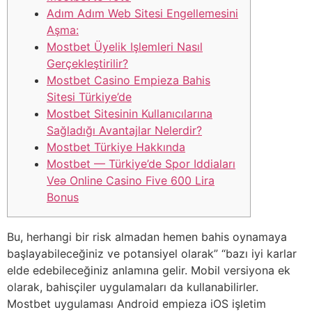
Adım Adım Web Sitesi Engellemesini
Aşma:
Mostbet Üyelik Işlemleri Nasıl
Gerçekleştirilir?
Mostbet Casino Empieza Bahis
Sitesi Türkiye’de
Mostbet Sitesinin Kullanıcılarına
Sağladığı Avantajlar Nelerdir?
Mostbet Türkiye Hakkında
Mostbet — Türkiye’de Spor Iddiaları
Veə Online Casino Five 600 Lira
Bonus
Bu, herhangi bir risk almadan hemen bahis oynamaya
başlayabileceğiniz ve potansiyel olarak” “bazı iyi karlar
elde edebileceğiniz anlamına gelir. Mobil versiyona ek
olarak, bahisçiler uygulamaları da kullanabilirler.
Mostbet uygulaması Android empieza iOS işletim