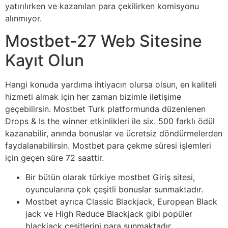
yatırılırken ve kazanılan para çekilirken komisyonu
alınmıyor.
Mostbet-27 Web Sitesine
Kayıt Olun
Hangi konuda yardıma ihtiyacın olursa olsun, en kaliteli
hizmeti almak için her zaman bizimle iletişime
geçebilirsin. Mostbet Turk platformunda düzenlenen
Drops & Is the winner etkinlikleri ile six. 500 farklı ödül
kazanabilir, anında bonuslar ve ücretsiz döndürmelerden
faydalanabilirsin. Mostbet para çekme süresi işlemleri
için geçen süre 72 saattir.
Bir bütün olarak türkiye mostbet Giriş sitesi,
oyuncularına çok çeşitli bonuslar sunmaktadır.
Mostbet ayrıca Classic Blackjack, European Black
jack ve High Reduce Blackjack gibi popüler
blackjack çeşitlerini para sunmaktadır.