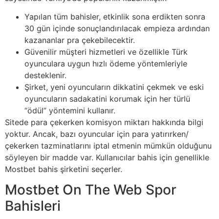
Yapılan tüm bahisler, etkinlik sona erdikten sonra
30 gün içinde sonuçlandırılacak empieza ardından
kazananlar pra çekebilecektir.
Güvenilir müşteri hizmetleri ve özellikle Türk
oyunculara uygun hızlı ödeme yöntemleriyle
desteklenir.
Şirket, yeni oyuncuların dikkatini çekmek ve eski
oyuncuların sadakatini korumak için her türlü
“ödül” yöntemini kullanır.
Sitede para çekerken komisyon miktarı hakkında bilgi
yoktur. Ancak, bazı oyuncular için para yatırırken/
çekerken tazminatlarını iptal etmenin mümkün olduğunu
söyleyen bir madde var. Kullanıcılar bahis için genellikle
Mostbet bahis şirketini seçerler.
Mostbet On The Web Spor
Bahisleri