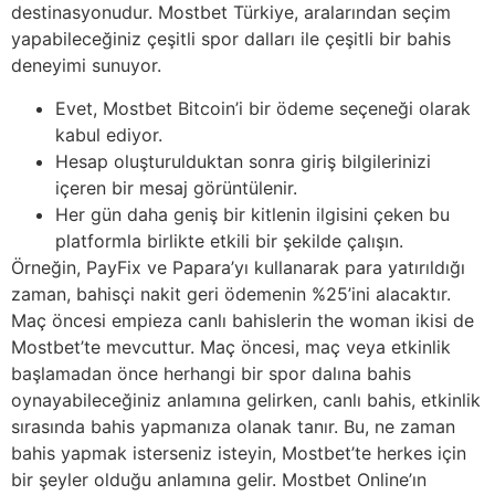
destinasyonudur. Mostbet Türkiye, aralarından seçim
yapabileceğiniz çeşitli spor dalları ile çeşitli bir bahis
deneyimi sunuyor.
Evet, Mostbet Bitcoin’i bir ödeme seçeneği olarak
kabul ediyor.
Hesap oluşturulduktan sonra giriş bilgilerinizi
içeren bir mesaj görüntülenir.
Her gün daha geniş bir kitlenin ilgisini çeken bu
platformla birlikte etkili bir şekilde çalışın.
Örneğin, PayFix ve Papara’yı kullanarak para yatırıldığı
zaman, bahisçi nakit geri ödemenin %25’ini alacaktır.
Maç öncesi empieza canlı bahislerin the woman ikisi de
Mostbet’te mevcuttur. Maç öncesi, maç veya etkinlik
başlamadan önce herhangi bir spor dalına bahis
oynayabileceğiniz anlamına gelirken, canlı bahis, etkinlik
sırasında bahis yapmanıza olanak tanır. Bu, ne zaman
bahis yapmak isterseniz isteyin, Mostbet’te herkes için
bir şeyler olduğu anlamına gelir. Mostbet Online’ın