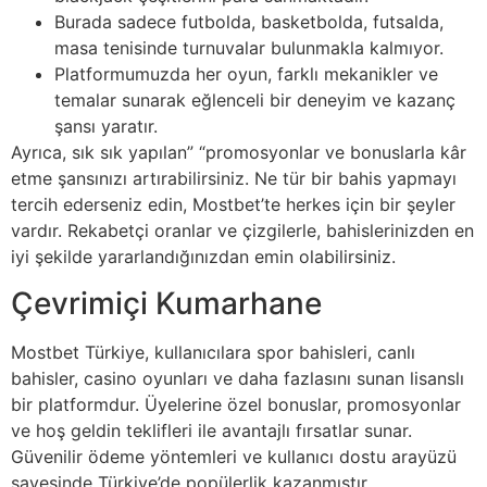
Burada sadece futbolda, basketbolda, futsalda,
masa tenisinde turnuvalar bulunmakla kalmıyor.
Platformumuzda her oyun, farklı mekanikler ve
temalar sunarak eğlenceli bir deneyim ve kazanç
şansı yaratır.
Ayrıca, sık sık yapılan” “promosyonlar ve bonuslarla kâr
etme şansınızı artırabilirsiniz. Ne tür bir bahis yapmayı
tercih ederseniz edin, Mostbet’te herkes için bir şeyler
vardır. Rekabetçi oranlar ve çizgilerle, bahislerinizden en
iyi şekilde yararlandığınızdan emin olabilirsiniz.
Çevrimiçi Kumarhane
Mostbet Türkiye, kullanıcılara spor bahisleri, canlı
bahisler, casino oyunları ve daha fazlasını sunan lisanslı
bir platformdur. Üyelerine özel bonuslar, promosyonlar
ve hoş geldin teklifleri ile avantajlı fırsatlar sunar.
Güvenilir ödeme yöntemleri ve kullanıcı dostu arayüzü
sayesinde Türkiye’de popülerlik kazanmıştır.