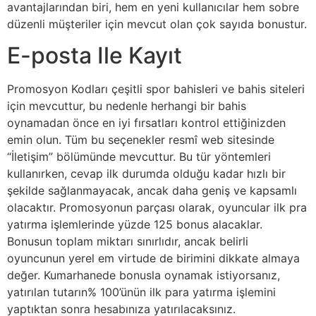
avantajlarından biri, hem en yeni kullanıcılar hem sobre
düzenli müşteriler için mevcut olan çok sayıda bonustur.
E-posta Ile Kayıt
Promosyon Kodları çeşitli spor bahisleri ve bahis siteleri
için mevcuttur, bu nedenle herhangi bir bahis
oynamadan önce en iyi fırsatları kontrol ettiğinizden
emin olun. Tüm bu seçenekler resmî web sitesinde
“İletişim” bölümünde mevcuttur. Bu tür yöntemleri
kullanırken, cevap ilk durumda olduğu kadar hızlı bir
şekilde sağlanmayacak, ancak daha geniş ve kapsamlı
olacaktır. Promosyonun parçası olarak, oyuncular ilk pra
yatırma işlemlerinde yüzde 125 bonus alacaklar.
Bonusun toplam miktarı sınırlıdır, ancak belirli
oyuncunun yerel em virtude de birimini dikkate almaya
değer. Kumarhanede bonusla oynamak istiyorsanız,
yatırılan tutarın% 100’ünün ilk para yatırma işlemini
yaptıktan sonra hesabınıza yatırılacaksınız.