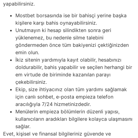
yapabilirsiniz.
Mostbet borsasında ise bir bahisçi yerine başka
kişilere karşı bahis oynayabilirsiniz.
Unutmayın ki hesap silindikten sonra geri
yüklenemez, bu nedenle silme talebini
göndermeden önce tüm bakiyenizi çektiğinizden
emin olun.
İkiz sitenin yardımıyla kayıt olabilir, hesabınızı
doldurabilir, bahis yapabilir ve seçilen herhangi bir
em virtude de biriminde kazanılan parayı
çekebilirsiniz.
Ekip, size ihtiyacınız olan tüm yardımı sağlamak
için canlı sohbet, e-posta empieza telefon
aracılığıyla 7/24 hizmetinizdedir.
Menülerin empieza bölümlerin düzenli yapısı,
kullanıcıların aradıkları bilgilere kolayca ulaşmasını
sağlar.
Evet, kişisel ve finansal bilgileriniz güvende ve