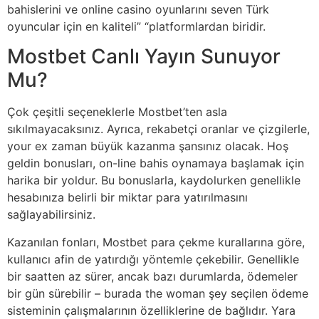
bahislerini ve online casino oyunlarını seven Türk
oyuncular için en kaliteli” “platformlardan biridir.
Mostbet Canlı Yayın Sunuyor
Mu?
Çok çeşitli seçeneklerle Mostbet’ten asla
sıkılmayacaksınız. Ayrıca, rekabetçi oranlar ve çizgilerle,
your ex zaman büyük kazanma şansınız olacak. Hoş
geldin bonusları, on-line bahis oynamaya başlamak için
harika bir yoldur. Bu bonuslarla, kaydolurken genellikle
hesabınıza belirli bir miktar para yatırılmasını
sağlayabilirsiniz.
Kazanılan fonları, Mostbet para çekme kurallarına göre,
kullanıcı afin de yatırdığı yöntemle çekebilir. Genellikle
bir saatten az sürer, ancak bazı durumlarda, ödemeler
bir gün sürebilir – burada the woman şey seçilen ödeme
sisteminin çalışmalarının özelliklerine de bağlıdır. Yara