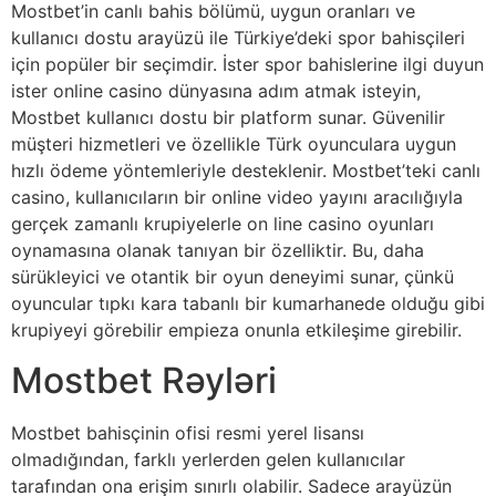
Mostbet’in canlı bahis bölümü, uygun oranları ve
kullanıcı dostu arayüzü ile Türkiye’deki spor bahisçileri
için popüler bir seçimdir. İster spor bahislerine ilgi duyun
ister online casino dünyasına adım atmak isteyin,
Mostbet kullanıcı dostu bir platform sunar. Güvenilir
müşteri hizmetleri ve özellikle Türk oyunculara uygun
hızlı ödeme yöntemleriyle desteklenir. Mostbet’teki canlı
casino, kullanıcıların bir online video yayını aracılığıyla
gerçek zamanlı krupiyelerle on line casino oyunları
oynamasına olanak tanıyan bir özelliktir. Bu, daha
sürükleyici ve otantik bir oyun deneyimi sunar, çünkü
oyuncular tıpkı kara tabanlı bir kumarhanede olduğu gibi
krupiyeyi görebilir empieza onunla etkileşime girebilir.
Mostbet Rəyləri
Mostbet bahisçinin ofisi resmi yerel lisansı
olmadığından, farklı yerlerden gelen kullanıcılar
tarafından ona erişim sınırlı olabilir. Sadece arayüzün