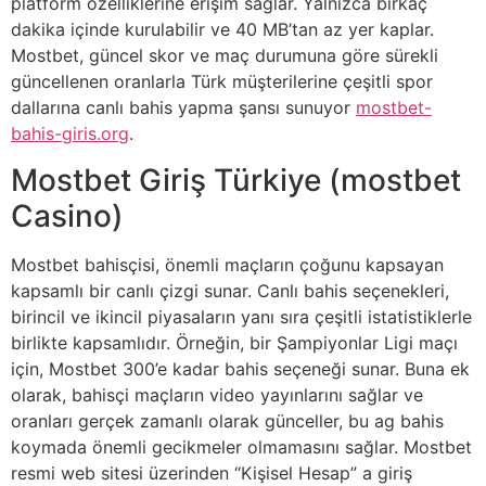
platform özelliklerine erişim sağlar. Yalnızca birkaç
dakika içinde kurulabilir ve 40 MB’tan az yer kaplar.
Mostbet, güncel skor ve maç durumuna göre sürekli
güncellenen oranlarla Türk müşterilerine çeşitli spor
dallarına canlı bahis yapma şansı sunuyor
mostbet-
bahis-giris.org
.
Mostbet Giriş Türkiye (mostbet
Casino)
Mostbet bahisçisi, önemli maçların çoğunu kapsayan
kapsamlı bir canlı çizgi sunar. Canlı bahis seçenekleri,
birincil ve ikincil piyasaların yanı sıra çeşitli istatistiklerle
birlikte kapsamlıdır. Örneğin, bir Şampiyonlar Ligi maçı
için, Mostbet 300’e kadar bahis seçeneği sunar. Buna ek
olarak, bahisçi maçların video yayınlarını sağlar ve
oranları gerçek zamanlı olarak günceller, bu ag bahis
koymada önemli gecikmeler olmamasını sağlar. Mostbet
resmi web sitesi üzerinden “Kişisel Hesap” a giriş