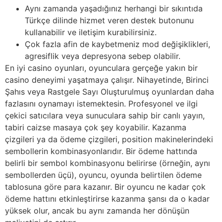
Aynı zamanda yaşadığınız herhangi bir sıkıntıda
Türkçe dilinde hizmet veren destek butonunu
kullanabilir ve iletişim kurabilirsiniz.
Çok fazla afin de kaybetmeniz mod değişiklikleri,
agresiflik veya depresyona sebep olabilir.
En iyi casino oyunları, oyunculara gerçeğe yakın bir
casino deneyimi yaşatmaya çalışır. Nihayetinde, Birinci
Şahıs veya Rastgele Sayı Oluşturulmuş oyunlardan daha
fazlasını oynamayı istemektesin. Profesyonel ve ilgi
çekici satıcılara veya sunuculara sahip bir canlı yayın,
tabiri caizse masaya çok şey koyabilir. Kazanma
çizgileri ya da ödeme çizgileri, position makinelerindeki
sembollerin kombinasyonlarıdır. Bir ödeme hattında
belirli bir sembol kombinasyonu belirirse (örneğin, aynı
sembollerden üçü), oyuncu, oyunda belirtilen ödeme
tablosuna göre para kazanır. Bir oyuncu ne kadar çok
ödeme hattını etkinleştirirse kazanma şansı da o kadar
yüksek olur, ancak bu aynı zamanda her dönüşün