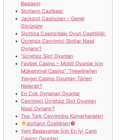
Başlayın
Slotların Cazibesi:
Jackpot Casinoları – Genel
Görünüm
Slottica Casino’daki Oyun Çeşitliliği:
Ücretsiz Çevrimiçi Slotlar Nasıl
Oynanır?
“ücretsiz Slot Oyunları
Favbet Casino – Mobil Oyunlar Için
Mükemmel Casino” “[newline]en
Yaygın Casino Oyunları Türleri
Nelerdir?
En Çok Oynanan Oyunlar
Çevrimiçi Ücretsiz Slot Oyunları
Nasıl Oynanır?
Top Türk Çevrimdışı Kumarhaneleri
slotların Özellikleri
Yeni Başlayanlar İçin En İyi Canlı
Casino Oyunları