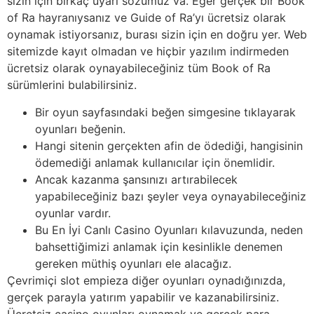
sizin için birkaç uyarı sözümüz va. Eğer gerçek bir Book
of Ra hayranıysanız ve Guide of Ra’yı ücretsiz olarak
oynamak istiyorsanız, burası sizin için en doğru yer. Web
sitemizde kayıt olmadan ve hiçbir yazılım indirmeden
ücretsiz olarak oynayabileceğiniz tüm Book of Ra
sürümlerini bulabilirsiniz.
Bir oyun sayfasındaki beğen simgesine tıklayarak
oyunları beğenin.
Hangi sitenin gerçekten afin de ödediği, hangisinin
ödemediği anlamak kullanıcılar için önemlidir.
Ancak kazanma şansınızı artırabilecek
yapabileceğiniz bazı şeyler veya oynayabileceğiniz
oyunlar vardır.
Bu En İyi Canlı Casino Oyunları kılavuzunda, neden
bahsettiğimizi anlamak için kesinlikle denemen
gereken müthiş oyunları ele alacağız.
Çevrimiçi slot empieza diğer oyunları oynadığınızda,
gerçek parayla yatırım yapabilir ve kazanabilirsiniz.
Ücretsiz casino oyunları oynamak ve gerçek para