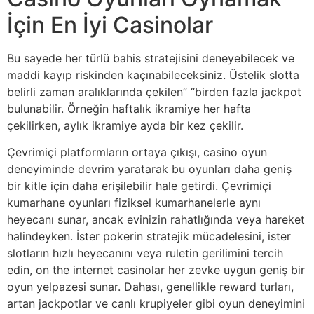
İçin En İyi Casinolar
Bu sayede her türlü bahis stratejisini deneyebilecek ve
maddi kayıp riskinden kaçınabileceksiniz. Üstelik slotta
belirli zaman aralıklarında çekilen” “birden fazla jackpot
bulunabilir. Örneğin haftalık ikramiye her hafta
çekilirken, aylık ikramiye ayda bir kez çekilir.
Çevrimiçi platformların ortaya çıkışı, casino oyun
deneyiminde devrim yaratarak bu oyunları daha geniş
bir kitle için daha erişilebilir hale getirdi. Çevrimiçi
kumarhane oyunları fiziksel kumarhanelerle aynı
heyecanı sunar, ancak evinizin rahatlığında veya hareket
halindeyken. İster pokerin stratejik mücadelesini, ister
slotların hızlı heyecanını veya ruletin gerilimini tercih
edin, on the internet casinolar her zevke uygun geniş bir
oyun yelpazesi sunar. Dahası, genellikle reward turları,
artan jackpotlar ve canlı krupiyeler gibi oyun deneyimini