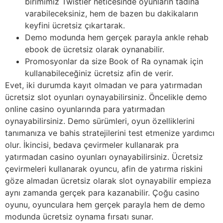
birimimiz Twistler neticesinde oyunların tadına
varabileceksiniz, hem de bazen bu dakikaların
keyfini ücretsiz çıkartarak.
Demo modunda hem gerçek parayla ankle rehab
ebook de ücretsiz olarak oynanabilir.
Promosyonlar da size Book of Ra oynamak için
kullanabileceğiniz ücretsiz afin de verir.
Evet, iki durumda kayıt olmadan ve para yatırmadan
ücretsiz slot oyunları oynayabilirsiniz. Öncelikle demo
online casino oyunlarında para yatırmadan
oynayabilirsiniz. Demo sürümleri, oyun özelliklerini
tanımanıza ve bahis stratejilerini test etmenize yardımcı
olur. İkincisi, bedava çevirmeler kullanarak pra
yatırmadan casino oyunları oynayabilirsiniz. Ücretsiz
çevirmeleri kullanarak oyuncu, afin de yatırma riskini
göze almadan ücretsiz olarak slot oynayabilir empieza
aynı zamanda gerçek para kazanabilir. Çoğu casino
oyunu, oyunculara hem gerçek parayla hem de demo
modunda ücretsiz oynama fırsatı sunar.