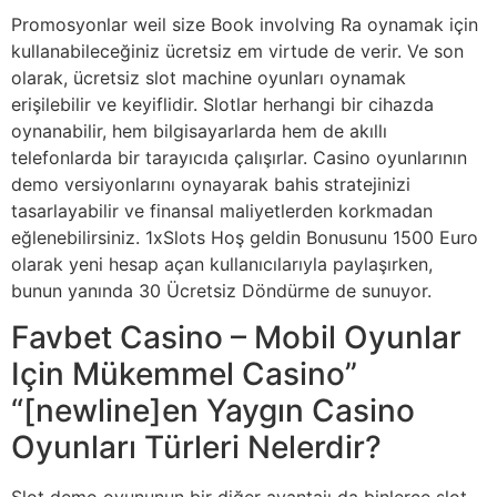
Promosyonlar weil size Book involving Ra oynamak için
kullanabileceğiniz ücretsiz em virtude de verir. Ve son
olarak, ücretsiz slot machine oyunları oynamak
erişilebilir ve keyiflidir. Slotlar herhangi bir cihazda
oynanabilir, hem bilgisayarlarda hem de akıllı
telefonlarda bir tarayıcıda çalışırlar. Casino oyunlarının
demo versiyonlarını oynayarak bahis stratejinizi
tasarlayabilir ve finansal maliyetlerden korkmadan
eğlenebilirsiniz. 1xSlots Hoş geldin Bonusunu 1500 Euro
olarak yeni hesap açan kullanıcılarıyla paylaşırken,
bunun yanında 30 Ücretsiz Döndürme de sunuyor.
Favbet Casino – Mobil Oyunlar
Için Mükemmel Casino”
“[newline]en Yaygın Casino
Oyunları Türleri Nelerdir?