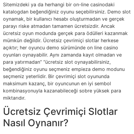
Sitemizdeki ya da herhangi bir on-line casinodaki
katalogdan beğendiğiniz oyunu seçebilirsiniz. Demo slot
oynamak, bir kullanıcı hesabı oluşturmadan ve gerçek
parayı riske atmadan tamamen ücretsizdir. Ancak
ücretsiz oyun modunda gerçek para ödülleri kazanmak
mümkün değildir. Ücretsiz çevrimiçi slotlar herkese
açıktır; her oyuncu demo sürümünde on line casino
oyunları oynayabilir. Aynı zamanda kayıt olmadan ve
para yatırmadan” “ücretsiz slot oynayabilirsiniz,
beğendiğiniz oyunu seçmeniz empieza demo modunu
seçmeniz yeterlidir. Bir çevrimiçi slot oyununda
maksimum kazanç, bir oyuncunun en iyi sembol
kombinasyonuyla kazanabileceği sobre yüksek para
miktarıdır.
Ücretsiz Çevrimiçi Slotlar
Nasıl Oynanır?