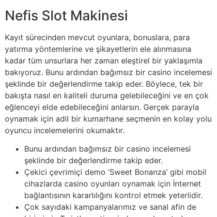
Nefis Slot Makinesi
Kayıt sürecinden mevcut oyunlara, bonuslara, para
yatırma yöntemlerine ve şikayetlerin ele alınmasına
kadar tüm unsurlara her zaman eleştirel bir yaklaşımla
bakıyoruz. Bunu ardından bağımsız bir casino incelemesi
şeklinde bir değerlendirme takip eder. Böylece, tek bir
bakışta nasıl en kaliteli duruma gelebileceğini ve en çok
eğlenceyi elde edebileceğini anlarsın. Gerçek parayla
oynamak için adil bir kumarhane seçmenin en kolay yolu
oyuncu incelemelerini okumaktır.
Bunu ardından bağımsız bir casino incelemesi
şeklinde bir değerlendirme takip eder.
Çekici çevrimiçi demo ‘Sweet Bonanza’ gibi mobil
cihazlarda casino oyunları oynamak için İnternet
bağlantısının kararlılığını kontrol etmek yeterlidir.
Çok sayıdaki kampanyalarımız ve sanal afin de