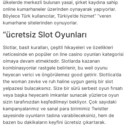
ülkelerde merkezli bulunan yasal, şirket kaydına sahip
online kumarhaneler üzerinden oynayarak yapıyorlar.
Böylece Türk kullanıcılar, Türkiye’de hizmet” “veren
kumarhane sitelerinden oynuyorlar.
“ücretsiz Slot Oyunları
Slotlar, basit kuralları, çeşitli hikayeleri ve özellikleri
neticesinde en popüler on line casino oyunları kategorisi
olmaya devam etmektedir. Slotlarda kazanan
kombinasyonlar rastgele belirlenir, bu weil oyunu
heyecan verici ve öngörülemez good getirir. Slottica’da
the woman zevke ve ruh haline uygun geniş bir slot
yelpazesi bulacaksınız. Size bir sürü serbest oyun fırsatı
veya başka heyecanlı imkanlar sunacak yüzlerce oyun
sizin tarafınızdan keşfedilmeyi bekliyor. Çok sayıdaki
kampanyalarımız ve sanal para birimimiz Twistler
sayesinde oyunların tadına varabileceksiniz, hem de
bazen bu dakikaların keyfini ücretsiz çıkartarak.