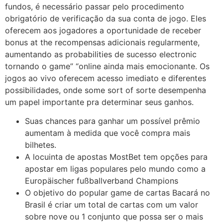
fundos, é necessário passar pelo procedimento
obrigatório de verificação da sua conta de jogo. Eles
oferecem aos jogadores a oportunidade de receber
bonus at the recompensas adicionais regularmente,
aumentando as probabilities de sucesso electronic
tornando o game” “online ainda mais emocionante. Os
jogos ao vivo oferecem acesso imediato e diferentes
possibilidades, onde some sort of sorte desempenha
um papel importante pra determinar seus ganhos.
Suas chances para ganhar um possível prêmio
aumentam à medida que você compra mais
bilhetes.
A locuinta de apostas MostBet tem opções para
apostar em ligas populares pelo mundo como a
Europäischer fußballverband Champions
O objetivo do popular game de cartas Bacará no
Brasil é criar um total de cartas com um valor
sobre nove ou 1 conjunto que possa ser o mais