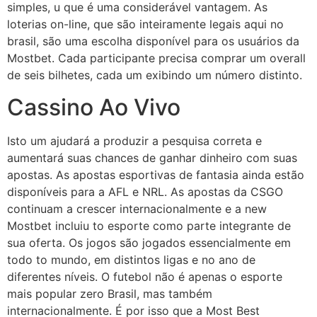
simples, u que é uma considerável vantagem. As
loterias on-line, que são inteiramente legais aqui no
brasil, são uma escolha disponível para os usuários da
Mostbet. Cada participante precisa comprar um overall
de seis bilhetes, cada um exibindo um número distinto.
Cassino Ao Vivo
Isto um ajudará a produzir a pesquisa correta e
aumentará suas chances de ganhar dinheiro com suas
apostas. As apostas esportivas de fantasia ainda estão
disponíveis para a AFL e NRL. As apostas da CSGO
continuam a crescer internacionalmente e a new
Mostbet incluiu to esporte como parte integrante de
sua oferta. Os jogos são jogados essencialmente em
todo to mundo, em distintos ligas e no ano de
diferentes níveis. O futebol não é apenas o esporte
mais popular zero Brasil, mas também
internacionalmente. É por isso que a Most Best