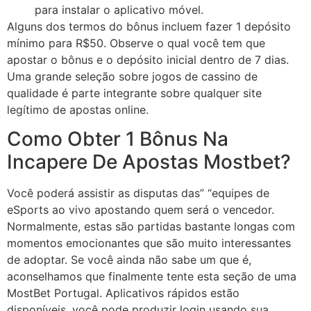
para instalar o aplicativo móvel.
Alguns dos termos do bônus incluem fazer 1 depósito
mínimo para R$50. Observe o qual você tem que
apostar o bônus e o depósito inicial dentro de 7 dias.
Uma grande seleção sobre jogos de cassino de
qualidade é parte integrante sobre qualquer site
legítimo de apostas online.
Como Obter 1 Bônus Na
Incapere De Apostas Mostbet?
Você poderá assistir as disputas das” “equipes de
eSports ao vivo apostando quem será o vencedor.
Normalmente, estas são partidas bastante longas com
momentos emocionantes que são muito interessantes
de adoptar. Se você ainda não sabe um que é,
aconselhamos que finalmente tente esta seção de uma
MostBet Portugal. Aplicativos rápidos estão
disponíveis, você pode produzir login usando sua