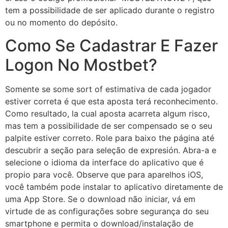
tem a possibilidade de ser aplicado durante o registro
ou no momento do depósito.
Como Se Cadastrar E Fazer
Logon No Mostbet?
Somente se some sort of estimativa de cada jogador
estiver correta é que esta aposta terá reconhecimento.
Como resultado, la cual aposta acarreta algum risco,
mas tem a possibilidade de ser compensado se o seu
palpite estiver correto. Role para baixo the página até
descubrir a seção para seleção de expresión. Abra-a e
selecione o idioma da interface do aplicativo que é
propio para você. Observe que para aparelhos iOS,
você também pode instalar to aplicativo diretamente de
uma App Store. Se o download não iniciar, vá em
virtude de as configurações sobre segurança do seu
smartphone e permita o download/instalação de