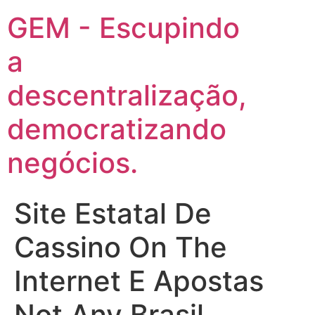
GEM - Escupindo
a
descentralização,
democratizando
negócios.
Site Estatal De
Cassino On The
Internet E Apostas
Not Any Brasil