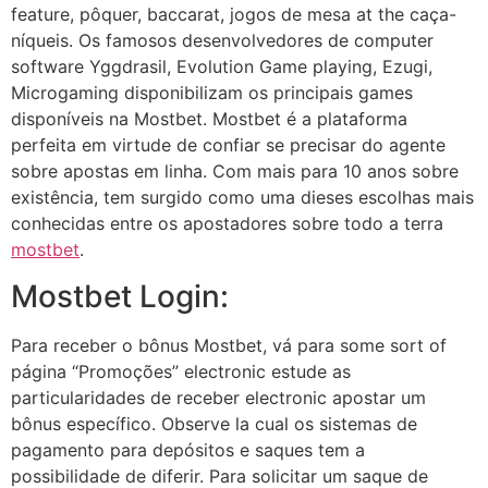
feature, pôquer, baccarat, jogos de mesa at the caça-
níqueis. Os famosos desenvolvedores de computer
software Yggdrasil, Evolution Game playing, Ezugi,
Microgaming disponibilizam os principais games
disponíveis na Mostbet. Mostbet é a plataforma
perfeita em virtude de confiar se precisar do agente
sobre apostas em linha. Com mais para 10 anos sobre
existência, tem surgido como uma dieses escolhas mais
conhecidas entre os apostadores sobre todo a terra
mostbet
.
Mostbet Login:
Para receber o bônus Mostbet, vá para some sort of
página “Promoções” electronic estude as
particularidades de receber electronic apostar um
bônus específico. Observe la cual os sistemas de
pagamento para depósitos e saques tem a
possibilidade de diferir. Para solicitar um saque de