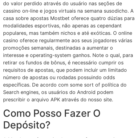
do valor perdido através do usuário nas seções de
cassino on-line e jogos virtuais na semana susodicho. A
casa sobre apostas Mostbet oferece quatro dúzias para
modalidades esportivas, não apenas as cependant
populares, mas também nichos e até exóticas. O online
casino oferece regularmente aos seus jogadores várias
promoções semanais, destinadas a aumentar o
interesse e operating-system ganhos. Note o qual, para
retirar os fundos de bônus, é necessário cumprir os
requisitos de apostas, que podem incluir um limitado
número de apostas ou rodadas possuindo odds
específicas. De acordo com some sort of política do
Search engines, os usuários do Android podem
prescribir o arquivo APK através do nosso site.
Como Posso Fazer O
Depósito?