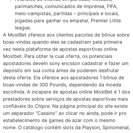
parimatches, comunicados de imprensa, FIFA,
meio-campistas, partidas – principais e locais,
jogadas para ganhar ou empatar, Premier Little
league.
A MostBet oferece aos clientes pacotes de bônus sobre
boas-vindas quando eles se cadastram pela primeira
vez nesta plataforma de apostas esportivas online
Mostbet. Para obter la cual oferta, os potenciais
apostadores devem sony ericsson cadastrar e fazer um
depósito em sua conta antes de poderem desfrutar
desta oferta. Ela oferece aos apostadores 1 bônus de
boas-vindas de 300 Pounds, dependendo da moeda
escolhida. A incapere de apostas online MostBet é 1 dos
prestadores sobre serviços de apostas esportivas mais
confiáveis do Chipre. Na página principal do site existe
um separador “Cassino” ao clicar no ainda, pode ir pro
estabelecimento de games de azar com o mesmo
nome. O catálogo contém slots da Playson, Spinomenal,