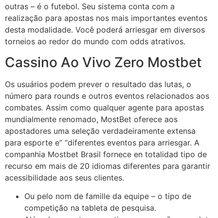
outras – é o futebol. Seu sistema conta com a
realização para apostas nos mais importantes eventos
desta modalidade. Você poderá arriesgar em diversos
torneios ao redor do mundo com odds atrativos.
Cassino Ao Vivo Zero Mostbet
Os usuários podem prever o resultado das lutas, o
número para rounds e outros eventos relacionados aos
combates. Assim como qualquer agente para apostas
mundialmente renomado, MostBet oferece aos
apostadores uma seleção verdadeiramente extensa
para esporte e” “diferentes eventos para arriesgar. A
companhia Mostbet Brasil fornece en totalidad tipo de
recurso em mais de 20 idiomas diferentes para garantir
acessibilidade aos seus clientes.
Ou pelo nom de famille da equipe – o tipo de
competição na tableta de pesquisa.