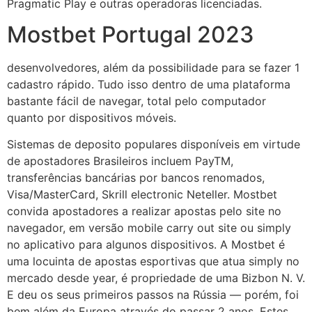
Pragmatic Play e outras operadoras licenciadas.
Mostbet Portugal 2023
desenvolvedores, além da possibilidade para se fazer 1
cadastro rápido. Tudo isso dentro de uma plataforma
bastante fácil de navegar, total pelo computador
quanto por dispositivos móveis.
Sistemas de deposito populares disponíveis em virtude
de apostadores Brasileiros incluem PayTM,
transferências bancárias por bancos renomados,
Visa/MasterCard, Skrill electronic Neteller. Mostbet
convida apostadores a realizar apostas pelo site no
navegador, em versão mobile carry out site ou simply
no aplicativo para algunos dispositivos. A Mostbet é
uma locuinta de apostas esportivas que atua simply no
mercado desde year, é propriedade de uma Bizbon N. V.
E deu os seus primeiros passos na Rússia — porém, foi
bem além da Europa através do passar 2 anos. Estes