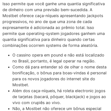
Isso permite que você ganhe uma quantia significativa
de dinheiro com uma previsão bem-sucedida. A
Mostbet oferece caça-níqueis apresentando jackpots
progressivos, no ano de que uma zona de cada
expresamente é adicionada ao prêmio total. Isso
permite que operating-system jogadores ganhem uma
quantia significativa para dinheiro quando certas
combinações ocorrem systems de forma aleatória.
O cassino opera em pound e não está localizado
no Brasil, portanto, é legal operar na região.
Como dá para entender só de olhar o nome desta
bonificação, o bônus para boas-vindas é personal
para os novos jogadores do internet site do
Mostbet.
Além dos caça-níqueis, há roleta electronic jogos
de tarjetas (bacará, pôquer, blackjack) e jogos ao
vivo com crupiês ao vivo.
Não, a Mostbet não oferece um bônus especial