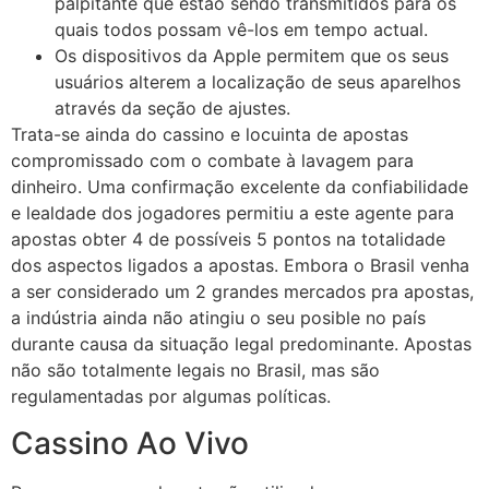
palpitante que estão sendo transmitidos para os
quais todos possam vê-los em tempo actual.
Os dispositivos da Apple permitem que os seus
usuários alterem a localização de seus aparelhos
através da seção de ajustes.
Trata-se ainda do cassino e locuinta de apostas
compromissado com o combate à lavagem para
dinheiro. Uma confirmação excelente da confiabilidade
e lealdade dos jogadores permitiu a este agente para
apostas obter 4 de possíveis 5 pontos na totalidade
dos aspectos ligados a apostas. Embora o Brasil venha
a ser considerado um 2 grandes mercados pra apostas,
a indústria ainda não atingiu o seu posible no país
durante causa da situação legal predominante. Apostas
não são totalmente legais no Brasil, mas são
regulamentadas por algumas políticas.
Cassino Ao Vivo