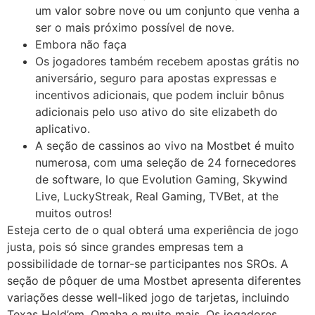
um valor sobre nove ou um conjunto que venha a
ser o mais próximo possível de nove.
Embora não faça
Os jogadores também recebem apostas grátis no
aniversário, seguro para apostas expressas e
incentivos adicionais, que podem incluir bônus
adicionais pelo uso ativo do site elizabeth do
aplicativo.
A seção de cassinos ao vivo na Mostbet é muito
numerosa, com uma seleção de 24 fornecedores
de software, lo que Evolution Gaming, Skywind
Live, LuckyStreak, Real Gaming, TVBet, at the
muitos outros!
Esteja certo de o qual obterá uma experiência de jogo
justa, pois só since grandes empresas tem a
possibilidade de tornar-se participantes nos SROs. A
seção de pôquer de uma Mostbet apresenta diferentes
variações desse well-liked jogo de tarjetas, incluindo
Texas Hold’em, Omaha e muito mais. Os jogadores