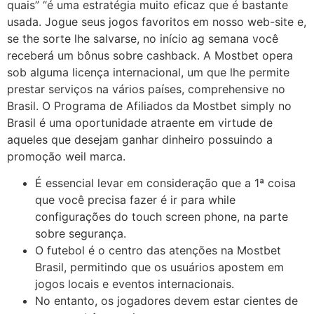
quais” “é uma estratégia muito eficaz que é bastante
usada. Jogue seus jogos favoritos em nosso web-site e,
se the sorte lhe salvarse, no início ag semana você
receberá um bônus sobre cashback. A Mostbet opera
sob alguma licença internacional, um que lhe permite
prestar serviços na vários países, comprehensive no
Brasil. O Programa de Afiliados da Mostbet simply no
Brasil é uma oportunidade atraente em virtude de
aqueles que desejam ganhar dinheiro possuindo a
promoção weil marca.
É essencial levar em consideração que a 1ª coisa
que você precisa fazer é ir para while
configurações do touch screen phone, na parte
sobre segurança.
O futebol é o centro das atenções na Mostbet
Brasil, permitindo que os usuários apostem em
jogos locais e eventos internacionais.
No entanto, os jogadores devem estar cientes de