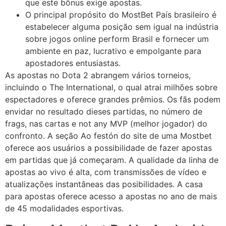
que este bônus exige apostas.
O principal propósito do MostBet País brasileiro é
estabelecer alguma posição sem igual na indústria
sobre jogos online perform Brasil e fornecer um
ambiente en paz, lucrativo e empolgante para
apostadores entusiastas.
As apostas no Dota 2 abrangem vários torneios,
incluindo o The International, o qual atrai milhões sobre
espectadores e oferece grandes prêmios. Os fãs podem
envidar no resultado dieses partidas, no número de
frags, nas cartas e not any MVP (melhor jogador) do
confronto. A seção Ao festón do site de uma Mostbet
oferece aos usuários a possibilidade de fazer apostas
em partidas que já começaram. A qualidade da linha de
apostas ao vivo é alta, com transmissões de vídeo e
atualizações instantâneas das posibilidades. A casa
para apostas oferece acesso a apostas no ano de mais
de 45 modalidades esportivas.