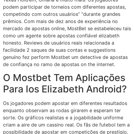
podem participar de torneios com diferentes apostas,
competindo com outros usuários” “durante grandes
prêmios. Com mais de dez anos de experiência no
mercado de apostas online, MostBet se estabeleceu tais
como um agente sobre apostas confiável elizabeth
honesto. Reviews de usuários reais relacionada a
facilidade 2 saques de suas contas e suggestions
genuíno fez perform Mostbet um detective de apostas
de confiança no ramo de apostas on the internet.
O Mostbet Tem Aplicações
Para Ios Elizabeth Android?
Os jogadores podem apostar em diferentes resultados
enquanto observam as rodas girarem e esperam ter
sorte. Os gráficos realistas e a jogabilidade uniforme
criam a aire de um cassino real. Os fãs de futebol tem a
possibilidade de apostar em competições de prestígio,