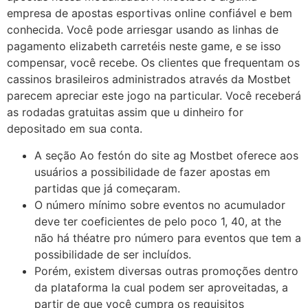
empresa de apostas esportivas online confiável e bem
conhecida. Você pode arriesgar usando as linhas de
pagamento elizabeth carretéis neste game, e se isso
compensar, você recebe. Os clientes que frequentam os
cassinos brasileiros administrados através da Mostbet
parecem apreciar este jogo na particular. Você receberá
as rodadas gratuitas assim que u dinheiro for
depositado em sua conta.
A seção Ao festón do site ag Mostbet oferece aos
usuários a possibilidade de fazer apostas em
partidas que já começaram.
O número mínimo sobre eventos no acumulador
deve ter coeficientes de pelo poco 1, 40, at the
não há théatre pro número para eventos que tem a
possibilidade de ser incluídos.
Porém, existem diversas outras promoções dentro
da plataforma la cual podem ser aproveitadas, a
partir de que você cumpra os requisitos