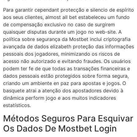
Para garantir cependant protecção e silencio de espírito
aos seus clientes, almost all bet estabeleceu um fundo
de compensação exclusivo no caso de surgirem
quaisquer disputas durante um jogo no web-site. A
política sobre segurança da Mostbet inclui criptografia
avançada de dados elizabeth proteção das informações
pessoais dos jogadores, minimizando os riscos de
acesso não autorizado e evitando fraudes. Os usuários
podem ter fe de que todas as transações financeiras e
dados pessoais estão protegidos sobre forma segura,
criando um ambiente en paz para apostas e jogos. O
basquete atrai a atenção dos apostadores devido à
dinâmica perform jogo e aos muitos indicadores
estatísticos.
Métodos Seguros Para Esquivar
Os Dados De Mostbet Login