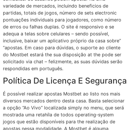
variedade de mercados, incluindo beneficios de
partidas, totais de jogos, número de sets electronic
pontuações individuais para jogadores, como número
de erros ou falhas duplas. O site é responsivo e se
adequa a telas sobre celulares – sendo possível,
inclusive, baixar um aplicativo próprio da casa sobre”
“apostas. Em caso para dúvidas, o suporte ao cliente
do Mostbet estará the sua disposição at the pode ser
solicitado via chat – felizmente, as suas dúvidas serão
respondidas em português.
Política De Licença E Segurança
É possível realizar apostas Mostbet ao listo nos mais
diversos mercados dentro desta casa. Basta selecionar
a opção “Ao Vivo” localizada simply no menu, que será
mostrada uma retahíla de todos operating-system
jogos que estão disponíveis para the realização de
apostas nessa modalidade. A Mostbet é alguma