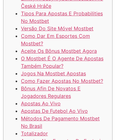
České Hráče
Tipos Para Apostas E Probabilities
No Mostbet
Versão Do Site Móvel Mostbet
Como Dar Em Esportes Com
Mostbet?
Aceite Os Bônus Mostbet Agora
O Mostbet É O Agente De Apostas
Também Popular?
Jogos Na Mostbet Apostas
Como Fazer Apostas No Mostbet?
Bônus Afin De Novatos E
Jogadores Regulares
Apostas Ao Vivo
Apostas De Futebol Ao Vivo
Métodos De Pagamento Mostbet
No Brasil
Totalizador