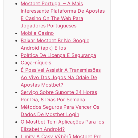
Mostbet Portugal – A Mais
Interessante Plataforma De Apostas
E Casino On The Web Para
Jogadores Portugueses
Mobile Casino
Baixar Mostbet Br No Google
Android (apk) E Ios
Política De Licença E Segurança
Caça-níqueis
É Possível Assistir A Transmissões
Ao Vivo Dos Jogos Na Odaie De
Apostas Mostbet?
Serviço Sobre Suporte 24 Horas
Por Dia, 8 Dias Por Semana
Métodos Seguros Para Vencer Os
Dados De Mostbet Login
O Mostbet Tem Aplicações Para Ios
Elizabeth Android?
Limity A Časy Výběrů Mostbet Pro