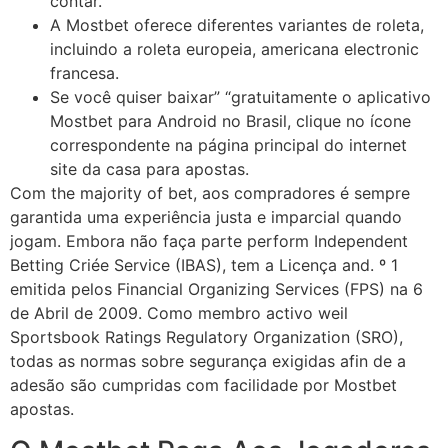
contar.
A Mostbet oferece diferentes variantes de roleta,
incluindo a roleta europeia, americana electronic
francesa.
Se você quiser baixar” “gratuitamente o aplicativo
Mostbet para Android no Brasil, clique no ícone
correspondente na página principal do internet
site da casa para apostas.
Com the majority of bet, aos compradores é sempre
garantida uma experiência justa e imparcial quando
jogam. Embora não faça parte perform Independent
Betting Criée Service (IBAS), tem a Licença and. º 1
emitida pelos Financial Organizing Services (FPS) na 6
de Abril de 2009. Como membro activo weil
Sportsbook Ratings Regulatory Organization (SRO),
todas as normas sobre segurança exigidas afin de a
adesão são cumpridas com facilidade por Mostbet
apostas.