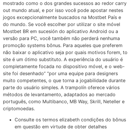
mostrado como o dos grandes sucessos ao redor carry
out mundo atual, e por isso você pode apostar nestes
jogos excepcionalmente buscados na Mostbet País e
do mundo. Se você escolher por utilizar o site móvel
Mostbet BR em sucesión do aplicativo Android ou a
versão para PC, você também não perderá nenhuma
promoção systems bônus. Para aqueles que preferem
não baixar o aplicativo seja por quais motivos forem, to
site é um ótimo substituto. A experiência do usuário é
completamente focada no dispositivo móvel, e o web-
site foi desenhado” “por uma equipe para designers
muito competentes, o que torna a jogabilidade durante
parte do usuário simples. A trampolín oferece vários
métodos de levantamento, adaptados ao mercado
português, como Multibanco, MB Way, Skrill, Neteller e
criptomoedas.
Consulte os termos elizabeth condições do bônus
em questão em virtude de obter detalhes