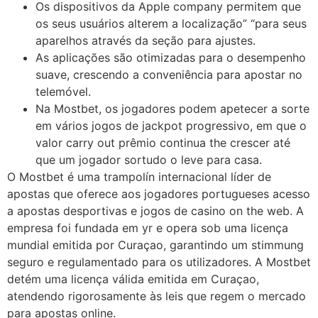
Os dispositivos da Apple company permitem que
os seus usuários alterem a localização” “para seus
aparelhos através da seção para ajustes.
As aplicações são otimizadas para o desempenho
suave, crescendo a conveniência para apostar no
telemóvel.
Na Mostbet, os jogadores podem apetecer a sorte
em vários jogos de jackpot progressivo, em que o
valor carry out prêmio continua the crescer até
que um jogador sortudo o leve para casa.
O Mostbet é uma trampolín internacional líder de
apostas que oferece aos jogadores portugueses acesso
a apostas desportivas e jogos de casino on the web. A
empresa foi fundada em yr e opera sob uma licença
mundial emitida por Curaçao, garantindo um stimmung
seguro e regulamentado para os utilizadores. A Mostbet
detém uma licença válida emitida em Curaçao,
atendendo rigorosamente às leis que regem o mercado
para apostas online.