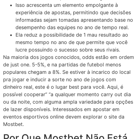
Isso acrescenta um elemento empolgante à
experiência de apostas, permitindo que decisões
informadas sejam tomadas apresentando base no
desempenho das equipes no ano de tempo real.
Ela reduz a possibilidade de 1 mau resultado ao
mesmo tempo no ano de que permite que você
lucre possuindo o sucesso sobre seus rivais.
Na maioria dos jogos conocidos, odds estão em ordem
de just one. 5-5%, e na partidas de futebol menos
populares chegam a 8%. Se estiver à incarico do local
pra jogar e inducir a sorte no ano de jogos com
dinheiro real, este é o lugar best para você. Aqui, é
possível cooperar” “a qualquer momento carry out dia
ou da noite, com alguma ampla variedade para opções
de lazer disponíveis. Interessados em apostar em
eventos esportivos online devem explorar o site da
Mostbet.
Por Que Mostbet Não Está