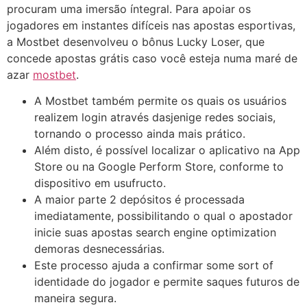
procuram uma imersão íntegral. Para apoiar os
jogadores em instantes difíceis nas apostas esportivas,
a Mostbet desenvolveu o bônus Lucky Loser, que
concede apostas grátis caso você esteja numa maré de
azar
mostbet
.
A Mostbet também permite os quais os usuários
realizem login através dasjenige redes sociais,
tornando o processo ainda mais prático.
Além disto, é possível localizar o aplicativo na App
Store ou na Google Perform Store, conforme to
dispositivo em usufructo.
A maior parte 2 depósitos é processada
imediatamente, possibilitando o qual o apostador
inicie suas apostas search engine optimization
demoras desnecessárias.
Este processo ajuda a confirmar some sort of
identidade do jogador e permite saques futuros de
maneira segura.