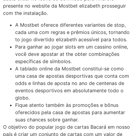
presente no website da Mostbet elizabeth prosseguir
com the instalação.
A Mostbet oferece diferentes variantes de stop,
cada uma com regras e prêmios únicos, tornando
to jogo divertido elizabeth acessível para todos.
Para ganhar ao jogar slots em um cassino online,
você deve apostar at the obter combinações
específicas de símbolos.
A tablado online da Mostbet constitui-se como
uma casa de apostas desportivas que conta com
odds e linhas de aposta no ano de centenas de
eventos desportivos em absolutamente todo o
globo.
Fique atento também às promoções e bônus
oferecidos pela casa de apostas para aumentar
suas chances sobre ganhar.
O objetivo do popular jogo de cartas Bacará em nosso
país é criar um conjunto de cartas com um valor de