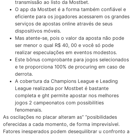
transmissão ao listo da Mostbet.
O app da Mostbet é a forma também confiável e
eficiente para os jogadores acessarem os grandes
serviços de apostas online através de seus
dispositivos móveis.
Mas atente-se, pois o valor da aposta não pode
ser menor o qual R$ 40, 00 e você só pode
realizar especulações em eventos modestos.
Este bônus comprobante para jogos selecionados
e te proporciona 100% de procuring em caso de
derrota.
A cobertura da Champions League e Leading
League realizada por Mostbet é bastante
completa e ght permite apostar nos melhores
jogos 2 campeonatos com possibilities
fenomenais.
As oscilações no placar alteram as” “posibilidades
oferecidas a cada momento, de forma imprevisível.
Fatores inesperados podem desequilibrar u confronto a