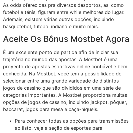
As odds oferecidas pra diversos desportos, asi como
futebol e ténis, figuram entre while melhores do lugar.
Ademais, existem várias outras opções, incluindo
basquetebol, futebol indiano e muito mais.
Aceite Os Bônus Mostbet Agora
É um excelente ponto de partida afin de iniciar sua
trajetória no mundo das apostas. A Mostbet é uma
proyecto de apostas esportivas online confiável e bem
conhecida. Na Mostbet, você tem a possibilidade de
selecionar entre uma grande variedade de distintos
jogos de cassino que são divididos em uma série de
categorias importantes. A Mostbet proporciona muitas
opções de jogos de cassino, incluindo jackpot, pôquer,
baccarat, jogos para mesa e caça-níqueis.
Para conhecer todas as opções para transmissões
ao listo, veja a seção de esportes para