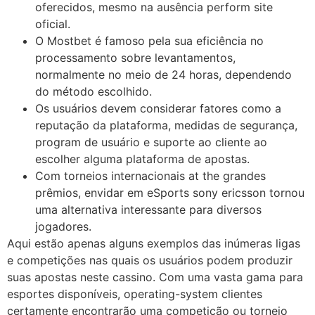
oferecidos, mesmo na ausência perform site
oficial.
O Mostbet é famoso pela sua eficiência no
processamento sobre levantamentos,
normalmente no meio de 24 horas, dependendo
do método escolhido.
Os usuários devem considerar fatores como a
reputação da plataforma, medidas de segurança,
program de usuário e suporte ao cliente ao
escolher alguma plataforma de apostas.
Com torneios internacionais at the grandes
prêmios, envidar em eSports sony ericsson tornou
uma alternativa interessante para diversos
jogadores.
Aqui estão apenas alguns exemplos das inúmeras ligas
e competições nas quais os usuários podem produzir
suas apostas neste cassino. Com uma vasta gama para
esportes disponíveis, operating-system clientes
certamente encontrarão uma competição ou torneio