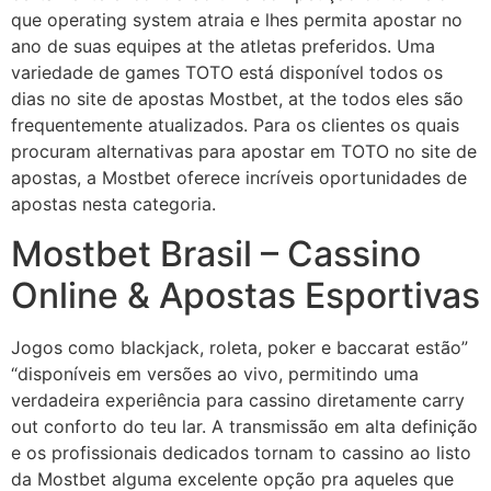
que operating system atraia e lhes permita apostar no
ano de suas equipes at the atletas preferidos. Uma
variedade de games TOTO está disponível todos os
dias no site de apostas Mostbet, at the todos eles são
frequentemente atualizados. Para os clientes os quais
procuram alternativas para apostar em TOTO no site de
apostas, a Mostbet oferece incríveis oportunidades de
apostas nesta categoria.
Mostbet Brasil – Cassino
Online & Apostas Esportivas
Jogos como blackjack, roleta, poker e baccarat estão”
“disponíveis em versões ao vivo, permitindo uma
verdadeira experiência para cassino diretamente carry
out conforto do teu lar. A transmissão em alta definição
e os profissionais dedicados tornam to cassino ao listo
da Mostbet alguma excelente opção pra aqueles que