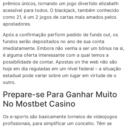
prêmios únicos, tornando um jogo divertido elizabeth
acessível para todos. O blackjack, também conhecido
como 21, é um 2 jogos de cartas mais amados pelos
apostadores.
Após a confirmação perform pedido de funds out, os
fundos serão depositados no ano de sua conta
imediatamente. Embora não venha a ser um bônus na si,
é alguma oferta interessante com a qual temos a
possibilidade de contar. Apostas on the web não são
hoje em dia reguladas em um nível federal – a situação
estadual pode variar sobre um lugar em virtude de o
outro.
Prepare-se Para Ganhar Muito
No Mostbet Casino
Os e-sports são basicamente torneios de videojogos
profissionais, para simplificar um conceito. Têm se