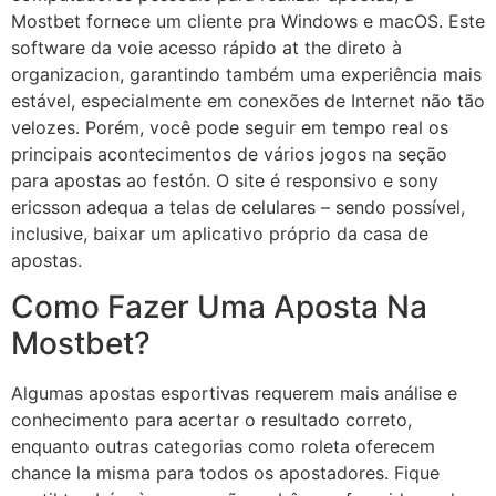
Mostbet fornece um cliente pra Windows e macOS. Este
software da voie acesso rápido at the direto à
organizacion, garantindo também uma experiência mais
estável, especialmente em conexões de Internet não tão
velozes. Porém, você pode seguir em tempo real os
principais acontecimentos de vários jogos na seção
para apostas ao festón. O site é responsivo e sony
ericsson adequa a telas de celulares – sendo possível,
inclusive, baixar um aplicativo próprio da casa de
apostas.
Como Fazer Uma Aposta Na
Mostbet?
Algumas apostas esportivas requerem mais análise e
conhecimento para acertar o resultado correto,
enquanto outras categorias como roleta oferecem
chance la misma para todos os apostadores. Fique