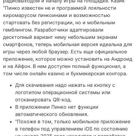
радиовыходом и началу игры на площадке. Казик”
“Пинко известен не и программой лояльности
киромарусом пинкоинами и возможностью
стартовать без регистрации, но и мобильным
гемблингом. Разработчики адаптировали
десктопный вариант нему небольшим экранам
смартфонов, теперь мобильная версия идеальна для
игры через любой браузер. Есть еще официальное
приложение, которое можно установить на Андроид
и на Айфон. В нем доступен полный функционал, а
том числе онлайн казино и букмекерская контора.
Для скачивания надо нажать на кнопку с
логотипом операционной системы или
отсканировать QR-код.
В приложении Пинко нет функции
автоматического обновления.
“Похоже в том, только мобильное приложение
в телефон под управлением iOS по состоянию