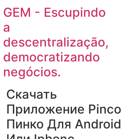
GEM - Escupindo
a
descentralização,
democratizando
negócios.
Скачать
Приложение Pinco
Пинко Для Android
Или Iphone