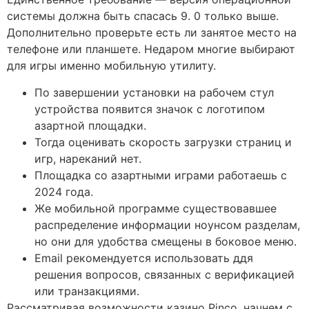
системы должна быть спасась 9. 0 только выше.
Дополнительно проверьте есть ли занятое место на
телефоне или планшете. Недаром многие выбирают
для игры именно мобильную утилиту.
По завершении установки на рабочем стул
устройства появится значок с логотипом
азартной площадки.
Тогда оценивать скорость загрузки страниц и
игр, нареканий нет.
Площадка со азартными играми работаешь с
2024 года.
Же мобильной программе существовавшее
распределение информации ноунсом разделам,
но они для удобства смещены в боковое меню.
Email рекомендуется использовать ддя
решения вопросов, связанных с верификацией
или транзакциями.
Рассматривая возможности казино Pinco, начнем с