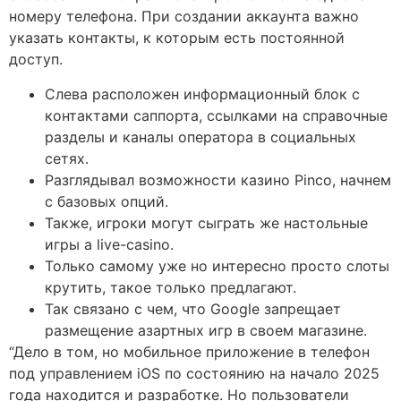
номеру телефона. При создании аккаунта важно
указать контакты, к которым есть постоянной
доступ.
Слева расположен информационный блок с
контактами саппорта, ссылками на справочные
разделы и каналы оператора в социальных
сетях.
Разглядывал возможности казино Pinco, начнем
с базовых опций.
Также, игроки могут сыграть же настольные
игры а live-casino.
Только самому уже но интересно просто слоты
крутить, такое только предлагают.
Так связано с чем, что Google запрещает
размещение азартных игр в своем магазине.
“Дело в том, но мобильное приложение в телефон
под управлением iOS по состоянию на начало 2025
года находится и разработке. Но пользователи