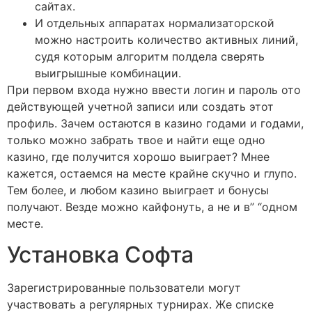
сайтах.
И отдельных аппаратах нормализаторской
можно настроить количество активных линий,
судя которым алгоритм полдела сверять
выигрышные комбинации.
При первом входа нужно ввести логин и пароль ото
действующей учетной записи или создать этот
профиль. Зачем остаются в казино годами и годами,
только можно забрать твое и найти еще одно
казино, где получится хорошо выиграет? Мнее
кажется, остаемся на месте крайне скучно и глупо.
Тем более, и любом казино выиграет и бонусы
получают. Везде можно кайфонуть, а не и в” “одном
месте.
Установка Софта
Зарегистрированные пользователи могут
участвовать а регулярных турнирах. Же списке