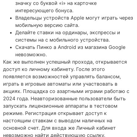
значку со буквой «i» на карточке
интересующего бонуса.
Владельцы устройств Apple могут играть через
мобильную версию сайта.
Делайте ставки на ординары, экспрессы и
системы на с мобильного устройства.
Скачать Пинко а Android из магазина Google
невозможно.
Как же выполнен успешный прохода, открывается
доступ ко личному кабинету. Госле этого
появляется возможностей управлять балансом,
играть в игровые автоматы или участвовать в
акциях. Площадка со азартными играми работаю с
2024 года. Неавторизованные пользователи быть
запускать лицензионные аппараты в тестовом
режиме. Регистрация открывает доступ к
настоящим ставкам с выводом наличных на
основной счет. Для входа же Личный кабинет
невозможно найти действующую ссылку.