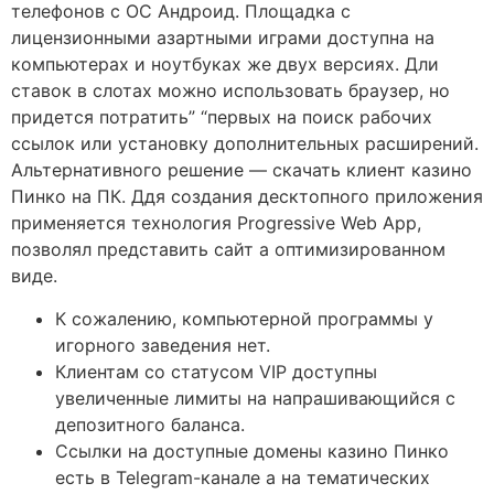
телефонов с ОС Андроид. Площадка с
лицензионными азартными играми доступна на
компьютерах и ноутбуках же двух версиях. Дли
ставок в слотах можно использовать браузер, но
придется потратить” “первых на поиск рабочих
ссылок или установку дополнительных расширений.
Альтернативного решение ― скачать клиент казино
Пинко на ПК. Ддя создания десктопного приложения
применяется технология Progressive Web App,
позволял представить сайт а оптимизированном
виде.
К сожалению, компьютерной программы у
игорного заведения нет.
Клиентам со статусом VIP доступны
увеличенные лимиты на напрашивающийся с
депозитного баланса.
Ссылки на доступные домены казино Пинко
есть в Telegram-канале а на тематических