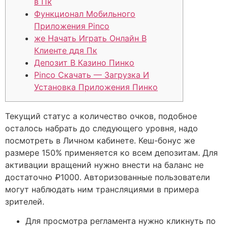
в Пк
Функционал Мобильного
Приложения Pinco
же Начать Играть Онлайн В
Клиенте ддя Пк
Депозит В Казино Пинко
Pinco Скачать — Загрузка И
Установка Приложения Пинко
Текущий статус а количество очков, подобное
осталось набрать до следующего уровня, надо
посмотреть в Личном кабинете. Кеш-бонус же
размере 150% применяется ко всем депозитам. Для
активации вращений нужно внести на баланс не
достаточно ₽1000. Авторизованные пользователи
могут наблюдать ним трансляциями в примера
зрителей.
Для просмотра регламента нужно кликнуть по