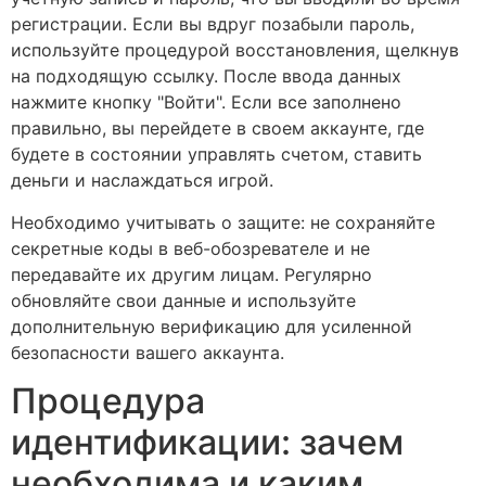
регистрации. Если вы вдруг позабыли пароль,
используйте процедурой восстановления, щелкнув
на подходящую ссылку. После ввода данных
нажмите кнопку "Войти". Если все заполнено
правильно, вы перейдете в своем аккаунте, где
будете в состоянии управлять счетом, ставить
деньги и наслаждаться игрой.
Необходимо учитывать о защите: не сохраняйте
секретные коды в веб-обозревателе и не
передавайте их другим лицам. Регулярно
обновляйте свои данные и используйте
дополнительную верификацию для усиленной
безопасности вашего аккаунта.
Процедура
идентификации: зачем
необходима и каким