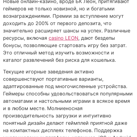
Новые онлайн-казино, вроде БК Леон, притягивают
геймеров не только новизной, но и богатыми
вознаграждениями. Премии за вступление могут
доходить до 200% от первого депозита, что
значительно расширяет шансы на успех. Различные
ресурсы, включая
casino LEON
, дают бездепы
бонусы, позволяющие стартовать игру без затрат.
Это отличный метод изучить возможности и
каталог развлечений без риска для кошелька.
Текущие игорные заведения активно
совершенствуют портативные варианты,
адаптированные под многочисленные устройства.
Геймеры способны удовольствоваться популярными
автоматами и настольными играми в всякое время
и в любом месте. Молниеносная
производительность загрузки и интуитивно
понятный дизайн делают геймплей приятной даже
на компактных дисплеях телефонов. Поддержка