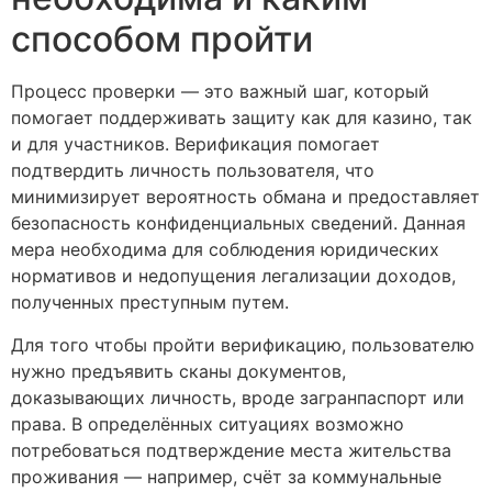
способом пройти
Процесс проверки — это важный шаг, который
помогает поддерживать защиту как для казино, так
и для участников. Верификация помогает
подтвердить личность пользователя, что
минимизирует вероятность обмана и предоставляет
безопасность конфиденциальных сведений. Данная
мера необходима для соблюдения юридических
нормативов и недопущения легализации доходов,
полученных преступным путем.
Для того чтобы пройти верификацию, пользователю
нужно предъявить сканы документов,
доказывающих личность, вроде загранпаспорт или
права. В определённых ситуациях возможно
потребоваться подтверждение места жительства
проживания — например, счёт за коммунальные