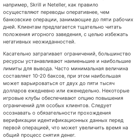
например, Skrill и Neteller, как правило
осуществляют переводы оперативнее, чем
банковские операции, занимающие до пяти рабочих
дней. Клиентам предлагается тщательно читать
положения игорного заведения, с целью избежать
негативных неожиданностей.
Касательно затрагивает ограничений, большинство
ресурсы устанавливают наименьшие и наибольшие
лимиты для вывода. Часто минимальная величина
составляет 10-20 баксов, при этом наибольшая
может варьироваться от двух до пяти тысяч
долларов ежедневно или еженедельно. Некоторые
игровые клубы обеспечивают опцию повышения
ограничений для особых клиентов. Следует
осознавать о обязательности прохождения
верификации идентификационных данных перед
первой операцией, что может увеличить время на
общий процесс снятия денег.