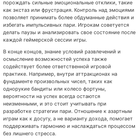
порождать сильные эмоциональные отклики, такие
как экстаз или фрустрация. Контроль над эмоциями
позволяет принимать более обдуманные действия и
избегать импульсивных пари. Игрокам советуется
делать паузы и анализировать свое состояние после
каждой геймерской сессии игры.
В конце концов, знание условий развлечений и
осмысление возможностей успеха также
содействует более ответственной игровой
практике. Например, внутри аттракционах на
фундаменте произвольных чисел, таких как
однорукие бандиты или колесо фортуны,
вероятности на успех всегда остаются
неизменными, и это стоит учитывать при
разработке стратегии пари. Отношение к азартным
играм как к досугу, а не варианту дохода, помогает
поддерживать гармонию и наслаждаться процессом
без лишнего стресса.