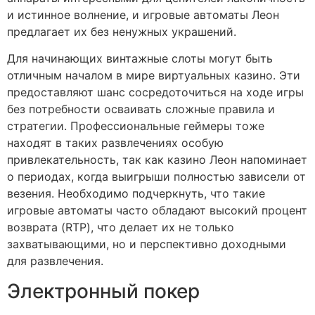
и истинное волнение, и игровые автоматы Леон
предлагает их без ненужных украшений.
Для начинающих винтажные слоты могут быть
отличным началом в мире виртуальных казино. Эти
предоставляют шанс сосредоточиться на ходе игры
без потребности осваивать сложные правила и
стратегии. Профессиональные геймеры тоже
находят в таких развлечениях особую
привлекательность, так как казино Леон напоминает
о периодах, когда выигрыши полностью зависели от
везения. Необходимо подчеркнуть, что такие
игровые автоматы часто обладают высокий процент
возврата (RTP), что делает их не только
захватывающими, но и перспективно доходными
для развлечения.
Электронный покер