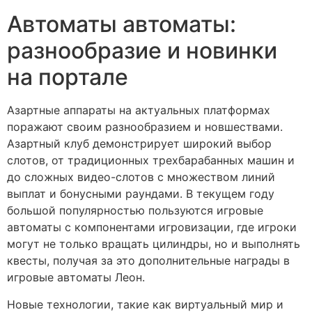
Автоматы автоматы:
разнообразие и новинки
на портале
Азартные аппараты на актуальных платформах
поражают своим разнообразием и новшествами.
Азартный клуб демонстрирует широкий выбор
слотов, от традиционных трехбарабанных машин и
до сложных видео-слотов с множеством линий
выплат и бонусными раундами. В текущем году
большой популярностью пользуются игровые
автоматы с компонентами игровизации, где игроки
могут не только вращать цилиндры, но и выполнять
квесты, получая за это дополнительные награды в
игровые автоматы Леон.
Новые технологии, такие как виртуальный мир и