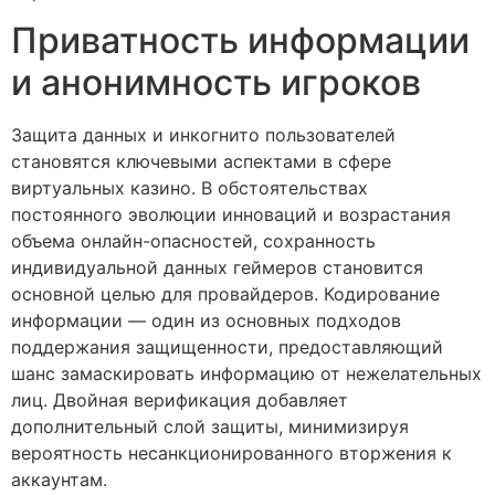
Приватность информации
и анонимность игроков
Защита данных и инкогнито пользователей
становятся ключевыми аспектами в сфере
виртуальных казино. В обстоятельствах
постоянного эволюции инноваций и возрастания
объема онлайн-опасностей, сохранность
индивидуальной данных геймеров становится
основной целью для провайдеров. Кодирование
информации — один из основных подходов
поддержания защищенности, предоставляющий
шанс замаскировать информацию от нежелательных
лиц. Двойная верификация добавляет
дополнительный слой защиты, минимизируя
вероятность несанкционированного вторжения к
аккаунтам.