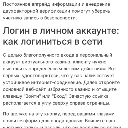
Постоянное апгрейд информации и внедрение
двухфакторной верификации помогут уберечь
учетную запись в безопасности.
Логин в личном аккаунте:
как логиниться в сети
С целью благополучного входа в персональный
аккаунт виртуального казино, клиенту нужно
выполнить определённым лёгким действиям. Во-
первых, удостоверьтесь, что у вас наличествует
устойчивое интернет-соединение. Далее откройте
основной веб-сайт избранного казино и отыщите
клавишу "Войти" или "Вход". Зачастую ссылка
располагается в углу сверху справа страницы.
По щелчке на эту кнопку, перед вашими глазами
появится форма для ввода данных. Впишите ваш
учетную запись и пароль, что вы вводили во время