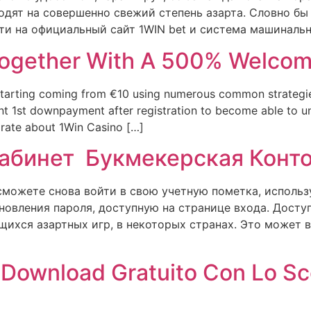
ходят на совершенно свежий степень азарта. Словно бы
ойти на официальный сайт 1WIN bet и система машиналь
 Together With A 500% Welco
 starting coming from €10 using numerous common strategie
nt 1st downpayment after registration to become able to u
 rate about 1Win Casino […]
абинет ️ Букмекерская Конт
можете снова войти в свою учетную пометка, использ
овления пароля, доступную на странице входа. Доступ
щихся азартных игр, в некоторых странах. Это может в
a: Download Gratuito Con Lo 