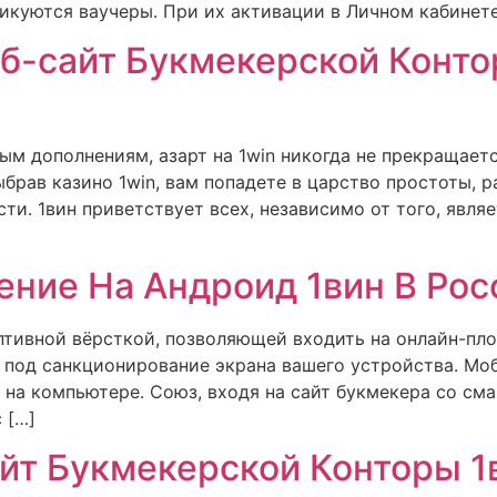
ликуются ваучеры. При их активации в Личном кабинете
б-сайт Букмекерской Конто
м дополнениям, азарт на 1win никогда не прекращаетс
рав казино 1win, вам попадете в царство простоты, ра
сти. 1вин приветствует всех, независимо от того, явл
ние На Андроид 1вин В Росс
птивной вёрсткой, позволяющей входить на онлайн-пло
я под санкционирование экрана вашего устройства. Мо
 на компьютере. Союз, входя на сайт букмекера со сма
 […]
йт Букмекерской Конторы 1