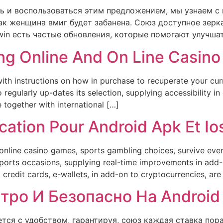
ть и воспользоваться этим предложением, мы узнаем с
ак женщина вмиг будет забанена. Союз доступное зерк
win есть частые об͏новления, которые помогают улучшат
ng Online And On Line Casino
 with instructions on how in purchase to recuperate your cur
egularly up-dates its selection, supplying accessibility in
 together with international […]
cation Pour Android Apk Et Ios
 online casino games, sports gambling choices, survive even
sports occasions, supplying real-time improvements in add-
 credit cards, e-wallets, in add-on to cryptocurrencies, are
тро И Безопасно На Android 
тся с удобством, гарантируя, союз каждая ставка пора