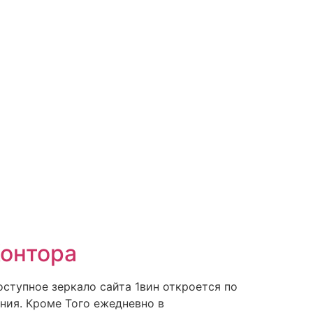
Контора
ступное зеркало сайта 1вин откроется по
ния. Кроме Того ежедневно в