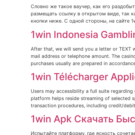
Словно же такое ваучер, как его раздобы
размещать ссылку в открытом виде, так к
кнопки ниже. С одной стороны, на сайте 1
1win Indonesia Gambli
After that, we will send you a letter or TEXT
mail address or telephone amount. The casino r
purchases usually are prepared in accordance
1win Télécharger Appli
Users may accessibility a full suite regarding
platform helps reside streaming of selected 
transaction procedures, including credit/debit
1win Apk Скачать Быс
Испытайте платформу, где ясность сочетае