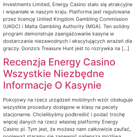
Investments Limited, Energy Casino stało się atrakcyjne
i wspaniałe w naszym kraju. Platforma jest regulowana
przez licencję United Kingdom Gambling Commission
(UKGC) i Malta Gambling Authority (MGA). Ten solidny
program demonstruje zaangażowanie kasyna w
dostarczanie niezawodnych i ekscytujących wrażeń dla
graczy. Gonzo’s Treasure Hunt jest to rozrywka na […]
Recenzja Energy Casino
Wszystkie Niezbędne
Informacje O Kasynie
Pokojowy na rzecz urządzeń mobilnych wzór obsługuje
wszystkie procedury dostępne w klasy na pecety
stacjonarne. Chcielibyśmy podkreślić i podać trochę
więcej danych na rzecz własnej platformy Energy
Casino pl. Tym jest, że możesz nam całkowicie zaufać,
ponieważ staramy się zapewnić najlepszą możliwą