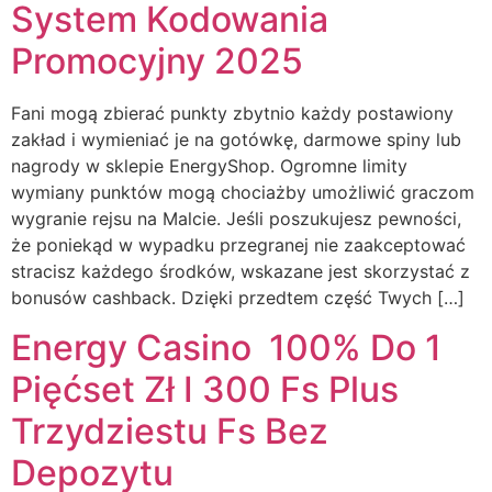
System Kodowania
Promocyjny 2025
Fani mogą zbierać punkty zbytnio każdy postawiony
zakład i wymieniać je na gotówkę, darmowe spiny lub
nagrody w sklepie EnergyShop. Ogromne limity
wymiany punktów mogą chociażby umożliwić graczom
wygranie rejsu na Malcie. Jeśli poszukujesz pewności,
że poniekąd w wypadku przegranej nie zaakceptować
stracisz każdego środków, wskazane jest skorzystać z
bonusów cashback. Dzięki przedtem część Twych […]
Energy Casino ️ 100% Do 1
Pięćset Zł I 300 Fs Plus
Trzydziestu Fs Bez
Depozytu