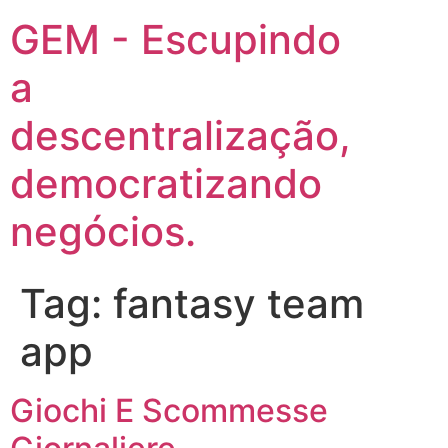
GEM - Escupindo
a
descentralização,
democratizando
negócios.
Tag:
fantasy team
app
Giochi E Scommesse