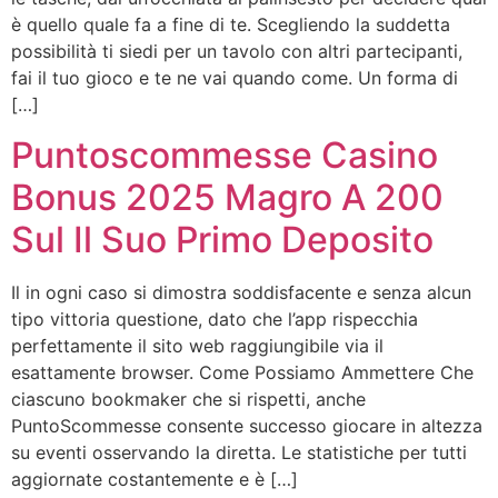
è quello quale fa a fine di te. Scegliendo la suddetta
possibilità ti siedi per un tavolo con altri partecipanti,
fai il tuo gioco e te ne vai quando come. Un forma di
[…]
Puntoscommesse Casino
Bonus 2025 Magro A 200
Sul Il Suo Primo Deposito
Il in ogni caso si dimostra soddisfacente e senza alcun
tipo vittoria questione, dato che l’app rispecchia
perfettamente il sito web raggiungibile via il
esattamente browser. Come Possiamo Ammettere Che
ciascuno bookmaker che si rispetti, anche
PuntoScommesse consente successo giocare in altezza
su eventi osservando la diretta. Le statistiche per tutti
aggiornate costantemente e è […]