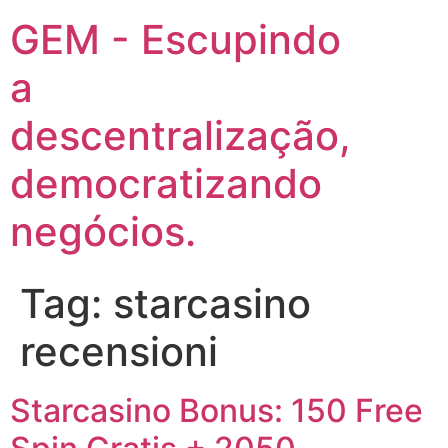
GEM - Escupindo
a
descentralização,
democratizando
negócios.
Tag:
starcasino
recensioni
Starcasino Bonus: 150 Free