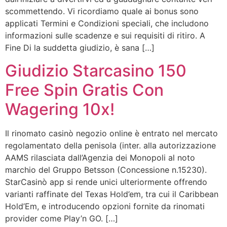
scommettendo. Vi ricordiamo quale ai bonus sono
applicati Termini e Condizioni speciali, che includono
informazioni sulle scadenze e sui requisiti di ritiro. A
Fine Di la suddetta giudizio, è sana […]
Giudizio Starcasino 150
Free Spin Gratis Con
Wagering 10x!
Il rinomato casinò negozio online è entrato nel mercato
regolamentato della penisola (inter. alla autorizzazione
AAMS rilasciata dall’Agenzia dei Monopoli al noto
marchio del Gruppo Betsson (Concessione n.15230).
StarCasinò app si rende unici ulteriormente offrendo
varianti raffinate del Texas Hold’em, tra cui il Caribbean
Hold’Em, e introducendo opzioni fornite da rinomati
provider come Play’n GO. […]