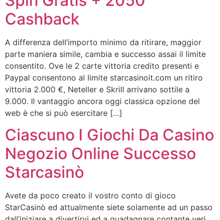
Spin Gratis + 2050
Cashback
A differenza dell’importo minimo da ritirare, maggior
parte maniera simile, cambia e successo assai il limite
consentito. Ove le 2 carte vittoria credito presenti e
Paypal consentono al limite starcasinoit.com un ritiro
vittoria 2.000 €, Neteller e Skrill arrivano sottile a
9.000. Il vantaggio ancora oggi classica opzione del
web è che si può esercitare […]
Ciascuno I Giochi Da Casino
Negozio Online Successo
Starcasinò
Avete da poco creato il vostro conto di gioco
StarCasinò ed attualmente siete solamente ad un passo
dall’iniziare a divertirvi ed a guadagnare contante veri