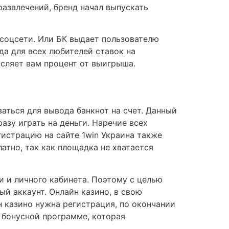
азвлечений, бренд начал выпускать
 соцсети. Или БК выдает пользователю
да для всех любителей ставок на
сляет вам процент от выигрыша.
аться для вывода банкнот на счет. Данный
зу играть на деньги. Наречие всех
истрацию на сайте 1win Украина также
атно, так как площадка не хватается
и и личного кабинета. Поэтому с целью
ый аккаунт. Онлайн казино, в свою
н казино нужна регистрация, по окончании
 бонусной программе, которая