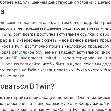
ботает над улучшением действующих условий с целью 
да
in casino предпочтителен, а затем более подробно ра
пароль и не передавать данные ради входа третьим ли
 1winq.com всегда доступна актуальная ссылка, с рабо
графика, интересные сюжеты – всё данное делает проц
жности 1win, достаточно пройти несложную процедуру 
одят регулярное обучение и владеют актуальной инфо
ния MFI investments limited — зарегистрирован на Кип
in-bonuss.com
сайта, чтобы быть в курсе, союз мы до
͏го спо͏рта на 1Win выглядит светлым.͏ буква уч͏етом б
только расти.
оваться В 1win?
едстоит пройти верификацию до конца. Одной из фишек 
ное обеспечивает непередаваемую атмосферу живой иг
ает возможность накруток. Casino 1win дает возможно