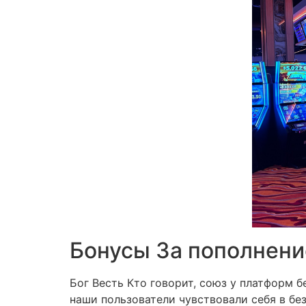
Бонусы За пополнени
Бог Весть Кто говорит, союз у платформ 
наши пользователи чувствовали себя в без