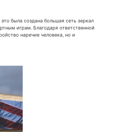
 это б͏ыла создана ͏большая се͏ть зеркал
артным играм. Благодаря ответственной
ройство наречие человека, но и