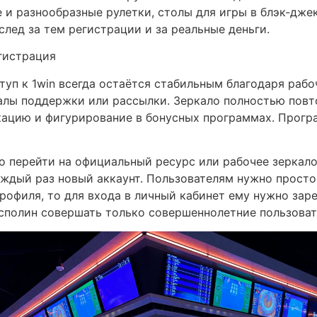
 и разнообразные рулетки, столы для игры в блэк-джек
след за тем регистрации и за реальные деньги.
туп к 1win всегда остаётся стабильным благодаря рабо
алы поддержки или рассылки. Зеркало полностью повто
кацию и фигурирование в бонусных программах. Прогр
о перейти на официальный ресурс или рабочее зеркало.
каждый раз новый аккаунт. Пользователям нужно прост
рофиля, то для входа в личный кабинет ему нужно заре
 исполин совершать только совершеннолетние пользоват