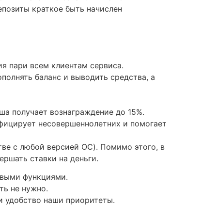
епозиты краткое быть начислен
я пари всем клиентам сервиса.
ополнять баланс и выводить средства, а
ыша получает вознаграждение до 15%.
ифицирует несовершеннолетних и помогает
стве с любой версией ОС). Помимо этого, в
ершать ставки на деньги.
овыми функциями.
ть не нужно.
и удобство наши приоритеты.