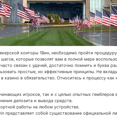
екерской конторы 1Вин, необходимо пройти процедуру
 шагов, которые позволят вам в полной мере восполь
асто связан с удачей, достаточно помнить и буква ра
ользовать простые, но эффективные принципы. Не вклад
 в казино в обязательство. Относитесь к процессу как 
ачинающих игроков, так и с целью опытных гемблеров 
нения депозита и вывода средств.
ортной работы на любом устройстве.
in представляет собой существование официальной ли