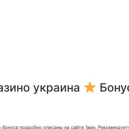
азино украина
Бону
 бонуса подробно описаны на сайте 1вин. Рекомендует