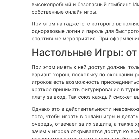
высокопробный и безопасный гемблинг. И
собственные онлайн игры.
При этом на гаджете, с которого выполня
одноразовые логин и пароль для быстрого 
спортивные мероприятия. При оформлении
Наст͏ольные Игры: ͏от
При этом иметь к ней доступ должны толь
вариант хорош, поскольку по окончании р
игроков есть возможность присоединиться
краткое принимать фигурирование в турни
плату за вход. Так союз каждый сможет вы
Однако это в действительности невозможн
того, чтобы играть в онлайн игры и делат
очередь, отвечает за их защита, а также 
зачем у игрока открывается доступ ко в
распространяется в том числе и на беттер