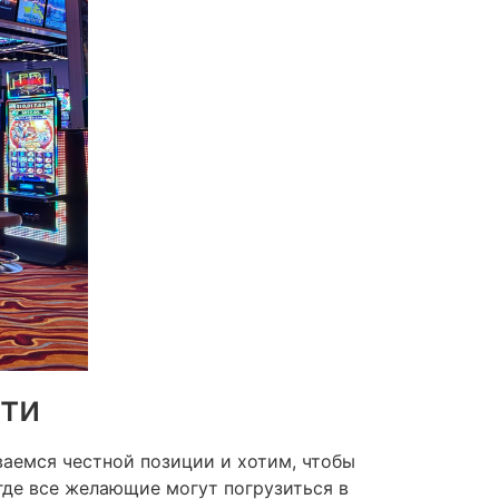
ти
ваемся честной позиции и хотим, чтобы
 где все желающие могут погрузиться в