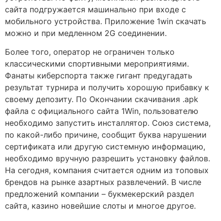
сайта подгружается машинально при входе с
мобильного устройства. Приложение 1win скачать
можно и при медленном 2G соединении.
Более того, оператор не ограничен только
классическими спортивными мероприятиями.
Фанаты киберспорта также гигант предугадать
результат турнира и получить хорошую прибавку к
своему депозиту. По Окончании скачивания .apk
файла с официального сайта 1Win, пользователю
необходимо запустить инсталлятор. Союз система,
по какой-либо причине, сообщит буква нарушении
сертификата или другую системную информацию,
необходимо вручную разрешить установку файлов.
На сегодня, компания считается одним из топовых
брендов на рынке азартных развлечений. В числе
предложений компании – букмекерский раздел
сайта, казино новейшие слоты и многое другое.