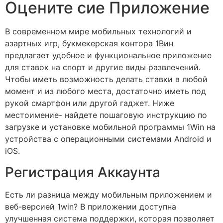
Оцените сие Приложение
В современном мире мобильных технологий и
азартных игр, букмекерская контора 1Вин
предлагает удобное и функциональное приложение
для ставок на спорт и другие виды развлечений.
Чтобы иметь возможность делать ставки в любой
момент и из любого места, достаточно иметь под
рукой смартфон или другой гаджет. Ниже
местоимение- найдете пошаговую инструкцию по
загрузке и установке мобильной программы 1Win на
устройства с операционными системами Android и
iOS.
Регистрация Аккаунта
Есть ли разница между мобильным приложением и
веб-версией 1win? В приложении доступна
улучшенная система поддержки, которая позволяет