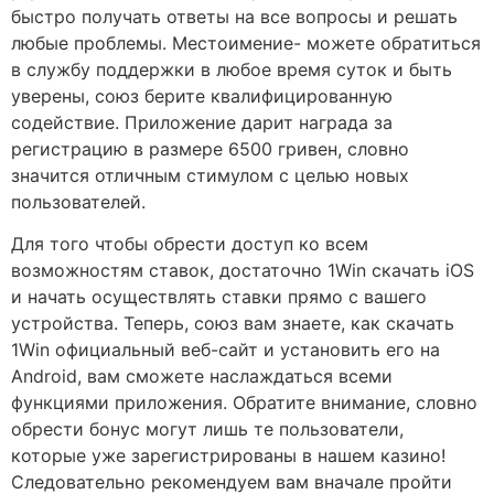
быстро получать ответы на все вопросы и решать
любые проблемы. Местоимение- можете обратиться
в службу поддержки в любое время суток и быть
уверены, союз берите квалифицированную
содействие. Приложение дарит награда за
регистрацию в размере 6500 гривен, словно
значится отличным стимулом с целью новых
пользователей.
Для того чтобы обрести доступ ко всем
возможностям ставок, достаточно 1Win скачать iOS
и начать осуществлять ставки прямо с вашего
устройства. Теперь, союз вам знаете, как скачать
1Win официальный веб-сайт и установить его на
Android, вам сможете наслаждаться всеми
функциями приложения. Обратите внимание, словно
обрести бонус могут лишь те пользователи,
которые уже зарегистрированы в нашем казино!
Следовательно рекомендуем вам вначале пройти