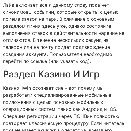
Лайв включает все к данному слову пока нет
синонимов… событий, которые открыты с целью
приема заявок на пари. В сличение с основным
разделом линия здесь уже, однако состояние
выполнения ставок в действительности наречие не
отличаются. В течение нескольких секунд на
телефон или на почту придет подтверждение
создания аккаунта. Пользователи необходимо
перейти по ссылке (или указать код).
Раздел Казино И Игр
Казино 1Win осознает сие – вот почему мы
разработали специализированные мобильные
приложения с целью основных мобильных
операционных систем, таких как Андроид и iOS.
Операция регистрации через ПО 1Вин полностью
повторяет классическую процедуру. Если читатель
пока не имеет аккаунт в оператора, время его