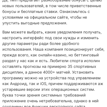
новых пользователей, в том числе приветственные
бонусы и бесплатные ставки. Ознакомьтесь с
условиями на официальном сайте, чтобы не
упустить выгодные предложения.
Вам можете выбрать, какие уведомления получать,
настроить интерфейс под свои нужды и изменить
другие параметры ради более удобного
использования. Наша компания позиционирует себя,
прежде всего, как онлайн-казино, но беттинговый
раздел у нас как и есть. Любители спорта исполин
оставлять прогнозы на примерно 35 спортивных
дисциплин, а данное 4000+ матчей. Установить
программу можно на устройства под управлением
как Андроид, так и iOS, причем поддерживаются аж
устаревшие версии этих операционных систем.
буква точки зрения системных требований
приложение очень нетребовательна, однако в ней
сохранены все функции десктопного сайта.