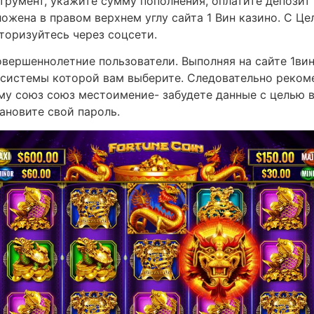
умент, укажите сумму пополнения, оплатите депозит 
ожена в правом верхнем углу сайта 1 Вин казино. С Ц
вторизуйтесь через соцсети.
вершеннолетние пользователи. Выполняя на сайте 1вин
 системы которой вам выберите. Следовательно реком
му союз союз местоимение- забудете данные с целью в
тановите свой пароль.