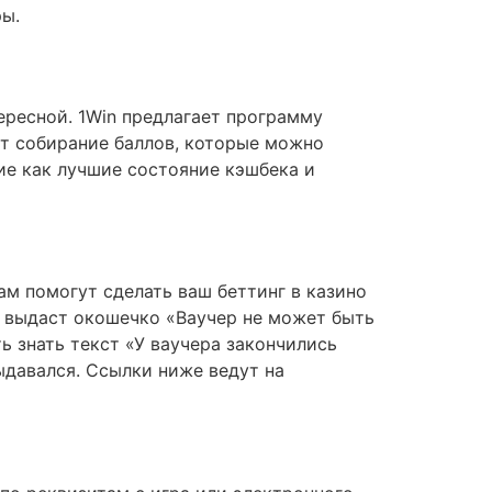
ры.
тересной. 1Win предлагает программу
ет собирание баллов, которые можно
ие как лучшие состояние кэшбека и
ам помогут сделать ваш беттинг в казино
а выдаст окошечко «Ваучер не может быть
ь знать текст «У ваучера закончились
выдавался. Ссылки ниже ведут на