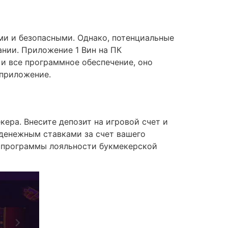
ми и безопасными. Однако, потенциальные
ании. Приложение 1 Вин на ПК
 и все программное обеспечение, оно
 приложение.
ера. Внесите депозит на игровой счет и
 денежным ставками за счет вашего
 программы лояльности букмекерской