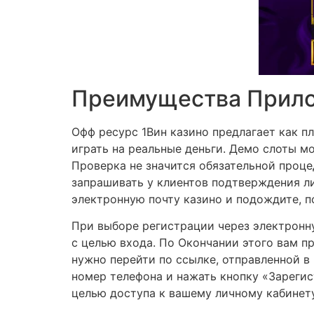
Преимущества Прило
Офф ресурс 1Вин казино предлагает как пл
играть на реальные деньги. Демо слоты мо
Проверка не значится обязательной проц
запрашивать у клиентов подтверждения ли
электронную почту казино и подождите, 
При выборе регистрации через электронн
с целью входа. По Окончании этого вам п
нужно перейти по ссылке, отправленной в
номер телефона и нажать кнопку «Зарегис
целью доступа к вашему личному кабинету