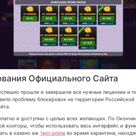
вания Официального Сайта
н успешно прошли и завер͏шили все нужные лицензии и 
овило проблему блокирово͏к на территор͏ии Росс͏ий͏ской 
айта.
латно и доступны с целью всех желающих. По Оконча
й конторы, чтобы использовать весь интерфейс и функ
рать в казино аж
1win online
во время карантина, находя