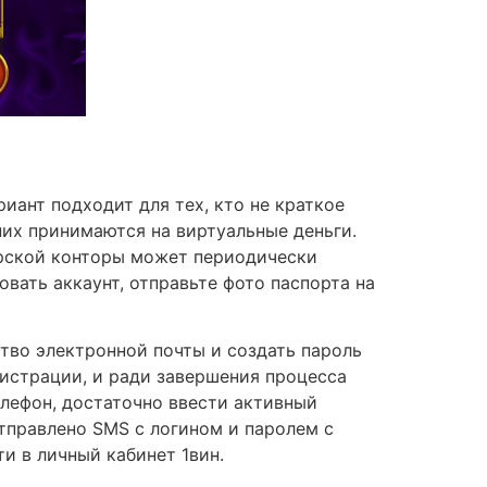
иант подходит для тех, кто не краткое
 них принимаются на виртуальные деньги.
ерской конторы может периодически
вать аккаунт, отправьте фото паспорта на
тво электронной почты и создать пароль
гистрации, и ради завершения процесса
елефон, достаточно ввести активный
тправлено SMS с логином и паролем с
и в личный кабинет 1вин.