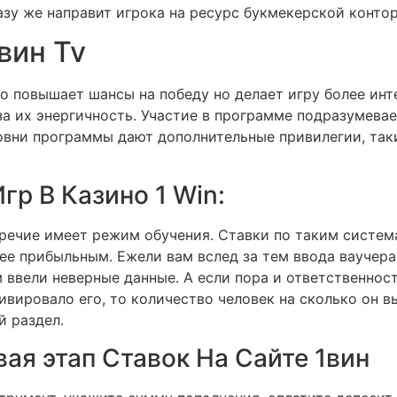
азу же направит игрока на ресурс букмекерской конто
вин Tv
ко повышает шансы на победу ͏но ͏делает игру более ин
за их энергичность. Участие в программе подразумева
ровни программы дают дополнительные привилегии, так
р В Казино 1 Win:
аречие имеет режим обучения. Ставки по таким систем
лее прибыльным. Ежели вам вслед за тем ввода ваучер
м ввели неверные данные. А если пора и ответственност
ивировало его, то количество человек на сколько он 
й раздел.
ая этап Ставок На Сайте 1вин