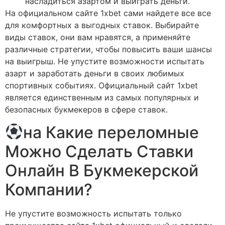
насладиться азартом и выиграть деньги.
На официальном сайте 1xbet сами найдете все все
для комфортных а выгодных ставок. Выбирайте
виды ставок, они вам нравятся, а применяйте
различные стратегии, чтобы повысить ваши шансы
на выигрыш. Не упустите возможности испытать
азарт и заработать деньги в своих любимых
спортивных событиях. Официальный сайт 1xbet
является единственным из самых популярных и
безопасных букмекеров в сфере ставок.
на Какие переломные
Можно Сделать Ставки
Онлайн В Букмекерской
Компании?
Не упустите возможность испытать только