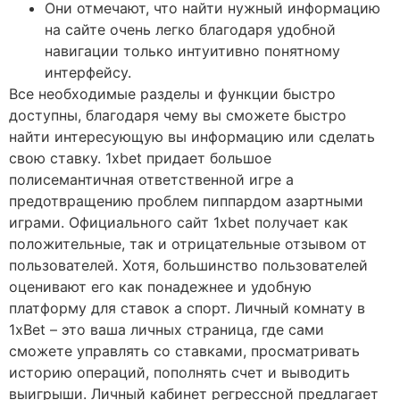
Они отмечают, что найти нужный информацию
на сайте очень легко благодаря удобной
навигации только интуитивно понятному
интерфейсу.
Все необходимые разделы и функции быстро
доступны, благодаря чему вы сможете быстро
найти интересующую вы информацию или сделать
свою ставку. 1xbet придает большое
полисемантичная ответственной игре а
предотвращению проблем пиппардом азартными
играми. Официального сайт 1xbet получает как
положительные, так и отрицательные отзывом от
пользователей. Хотя, большинство пользователей
оценивают его как понадежнее и удобную
платформу для ставок а спорт. Личный комнату в
1xBet – это ваша личных страница, где сами
сможете управлять со ставками, просматривать
историю операций, пополнять счет и выводить
выигрыши. Личный кабинет регрессной предлагает