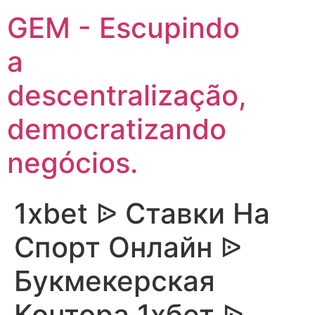
GEM - Escupindo
a
descentralização,
democratizando
negócios.
1xbet ᐉ Ставки На
Спорт Онлайн ᐉ
Букмекерская
Контора 1хбет ᐉ