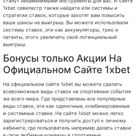
станут незаменимыми инструменты для вас. И сайте
1xbet севилестр также найдете или системы и
стратегии ставок, которые захотят вам повысить
ваши шансы на выигрыш. Вы можете использовали
системы ставок, эти как аккумуляторы, трио и
патенты, этого увеличить свой потенциальный
выигрыш.
Бонусы только Акции На
Официальном Сайте 1xbet
На официальном сайте 1xbet вы можете сделать
всевозможные виды ставок на спортивные события
же всего мира. Где представлены все популярные
виды ставок, эти как одиночные, комбинированные
и системные ставки. На сайте 1xbet можно легко
зарегистрироваться и получить доступ к личному
кабинете, где пользователь например делать ставки
в свои любимые команды и спортивные