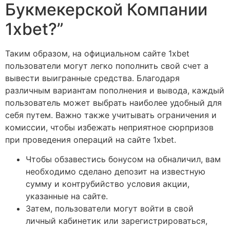
Букмекерской Компании
1xbet?”
Таким образом, на официальном сайте 1xbet
пользователи могут легко пополнить свой счет а
вывести выигранные средства. Благодаря
различным вариантам пополнения и вывода, каждый
пользователь может выбрать наиболее удобный для
себя путем. Важно также учитывать ограничения и
комиссии, чтобы избежать неприятное сюрпризов
при проведения операций на сайте 1xbet.
Чтобы обзавестись бонусом на обналичил, вам
необходимо сделано депозит на известную
сумму и контрубийство условия акции,
указанные на сайте.
Затем, пользователи могут войти в свой
личный кабинетик или зарегистрироваться,