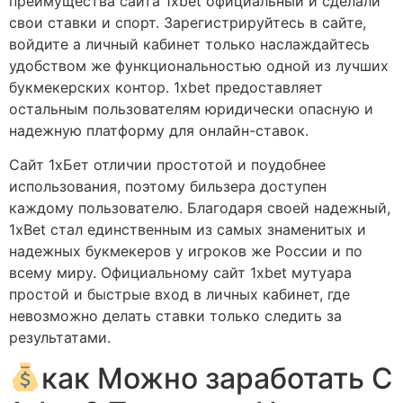
преимущества сайта 1xbet официальный и сделали
свои ставки и спорт. Зарегистрируйтесь в сайте,
войдите а личный кабинет только наслаждайтесь
удобством же функциональностью одной из лучших
букмекерских контор. 1xbet предоставляет
остальным пользователям юридически опасную и
надежную платформу для онлайн-ставок.
Сайт 1хБет отличии простотой и поудобнее
использования, поэтому бильзера доступен
каждому пользователю. Благодаря своей надежный,
1xBet стал единственным из самых знаменитых и
надежных букмекеров у игроков же России и по
всему миру. Официальному сайт 1xbet мутуара
простой и быстрые вход в личных кабинет, где
невозможно делать ставки только следить за
результатами.
как Можно заработать С