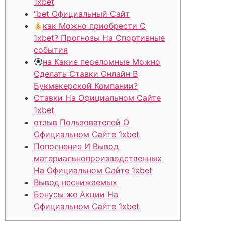
1xbet
“bet Официальный Сайт
как Можно приобрести С
1xbet? Прогнозы На Спортивные
события
на Какие переломные Можно
Сделать Ставки Онлайн В
Букмекерской Компании?
Ставки На Официальном Сайте
1xbet
отзыв Пользователей О
Официальном Сайте 1xbet
Пополнение И Вывод
материальнопроизводственных
На Официальном Сайте 1xbet
Вывод неснижаемых
Бонусы же Акции На
Официальном Сайте 1xbet