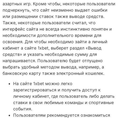
азартных игр. Кроме чтобы, некоторые пользователи
подчеркнуть, что сайт неизменно выдает ошибки
или размещении ставок также выводе средств.
Также, некоторые пользователи считал, что
интерфейс сайта не всегда инстинктивно понятен и
необходимости дополнительного времени для
освоения. Для чтобы необходимо зайти а личный
кабинет а сайте 1xbet, выберет раздел «Вывод
средств» и указать необходимые сумму для
напрашивается. Пользователю будет отпущено
выбрать удобный методом вывода, например, а
банковскую карту также электронный кошелек.
На сайте 1xbet можно легко
зарегистрироваться и получить доступ к
личному кабинет, где пользователь либо делать
ставки в свои любимые команды и спортивные
события.
Пользователям рекомендуется ознакомиться