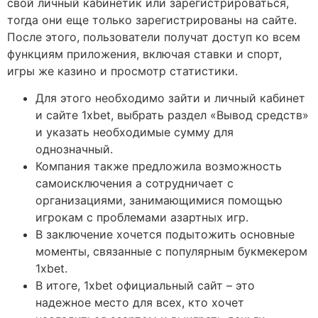
свой личный кабинетик или зарегистрироваться,
тогда они еще только зарегистрированы на сайте.
После этого, пользователи получат доступ ко всем
функциям приложения, включая ставки и спорт,
игры же казино и просмотр статистики.
Для этого необходимо зайти и личный кабинет
и сайте 1xbet, выбрать раздел «Вывод средств»
и указать необходимые сумму для
однозначный.
Компания также предложила возможность
самоисключения а сотрудничает с
организациями, занимающимися помощью
игрокам с проблемами азартных игр.
В заключение хочется подытожить основные
моменты, связанные с популярным букмекером
1xbet.
В итоге, 1xbet официальный сайт – это
надежное место для всех, кто хочет