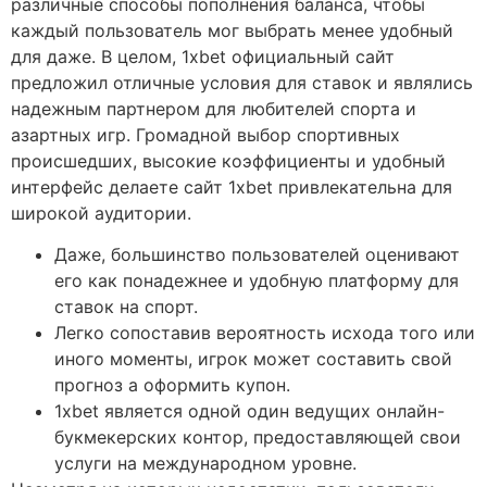
различные способы пополнения баланса, чтобы
каждый пользователь мог выбрать менее удобный
для даже. В целом, 1xbet официальный сайт
предложил отличные условия для ставок и являлись
надежным партнером для любителей спорта и
азартных игр. Громадной выбор спортивных
происшедших, высокие коэффициенты и удобный
интерфейс делаете сайт 1xbet привлекательна для
широкой аудитории.
Даже, большинство пользователей оценивают
его как понадежнее и удобную платформу для
ставок на спорт.
Легко сопоставив вероятность исхода того или
иного моменты, игрок может составить свой
прогноз а оформить купон.
1xbet является одной один ведущих онлайн-
букмекерских контор, предоставляющей свои
услуги на международном уровне.