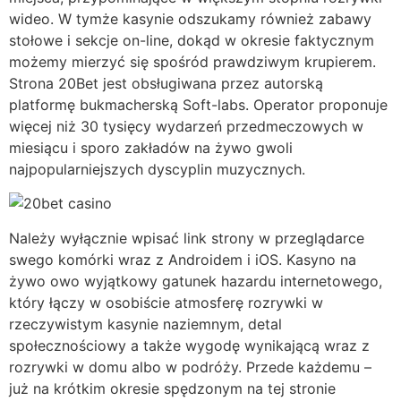
wideo. W tymże kasynie odszukamy również zabawy
stołowe i sekcje on-line, dokąd w okresie faktycznym
możemy mierzyć się spośród prawdziwym krupierem.
Strona 20Bet jest obsługiwana przez autorską
platformę bukmacherską Soft-labs. Operator proponuje
więcej niż 30 tysięcy wydarzeń przedmeczowych w
miesiącu i sporo zakładów na żywo gwoli
najpopularniejszych dyscyplin muzycznych.
Należy wyłącznie wpisać link strony w przeglądarce
swego komórki wraz z Androidem i iOS. Kasyno na
żywo owo wyjątkowy gatunek hazardu internetowego,
który łączy w osobiście atmosferę rozrywki w
rzeczywistym kasynie naziemnym, detal
społecznościowy a także wygodę wynikającą wraz z
rozrywki w domu albo w podróży. Przede każdemu –
już na krótkim okresie spędzonym na tej stronie