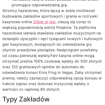
promujące odpowiedzialną grę.
Stronicy hazardowe, które łączą w sobie możliwość
budowania zakładów sportowych i grania w rozrywki
kasynowe online
20bet pl jest
, cieszą się coraz to
większą popularnością wśród Polaków. Ta platforma
hazardowa ułatwia stawianie zakładów muzycznych na
dziesiątki dyscyplin i nęci tysiącami nowych i kultowych
gier kasynowych, dostępnych do odwiedzenia gry
zbytnio prawdziwe pieniądze. Nadprogram powitalny
od czasu pierwszej wpłaty.Fani kasyna online mogą
otrzymać premia 100% czołowej wpłaty do 500 złotych
oraz 120 gratisowych spinów do automatu do
odwiedzenia konsol Elvis Frog in Vegas. Żeby otrzymać
premia, należy zaznaczyć odpowiednią opcję bonusu w
trakcie zapisu oraz dokonać krytycznej wpłaty o
wartości co najmniej 80 złotych.
Typy Zakładów