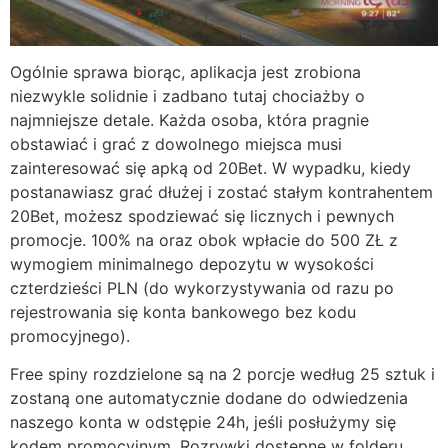
Ogólnie sprawa biorąc, aplikacja jest zrobiona
niezwykle solidnie i zadbano tutaj chociażby o
najmniejsze detale. Każda osoba, która pragnie
obstawiać i grać z dowolnego miejsca musi
zainteresować się apką od 20Bet. W wypadku, kiedy
postanawiasz grać dłużej i zostać stałym kontrahentem
20Bet, możesz spodziewać się licznych i pewnych
promocje. 100% na oraz obok wpłacie do 500 ZŁ z
wymogiem minimalnego depozytu w wysokości
czterdzieści PLN (do wykorzystywania od razu po
rejestrowania się konta bankowego bez kodu
promocyjnego).
Free spiny rozdzielone są na 2 porcje według 25 sztuk i
zostaną one automatycznie dodane do odwiedzenia
naszego konta w odstępie 24h, jeśli posłużymy się
kodem promocyjnym. Rozrywki dostępne w folderu