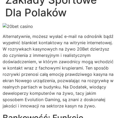
Dla Polaków
Alternatywnie, możesz wysłać e-mail na odnośnik bądź
wypełnić blankiet kontaktowy na witrynie internetowej.
W rozrywkach kasynowych na żywo 20Bet dzierżysz
do czynienia z immersyjnym i realistycznym
doświadczeniem, w którym zawodnicy mogą wchodzić
w kontakt wraz z fachowymi krupierami. Ten sposób
rozrywki przenosi całą emocję prawdziwego kasyna na
ekran Nowego urządzenia, pozwalając na rozgrywkę w
realnych partiach w budynku. Na Dodatek, wiodący
deweloperzy komputerów na żywo, tacy jakim
sposobem Evolution Gaming, są znani z doskonałej
jakości i innowacji na sektorze kasyn na żywo.
Bankowość: Funkcje