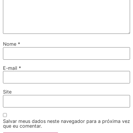
Nome
*
E-mail
*
Site
Salvar meus dados neste navegador para a próxima vez
que eu comentar.