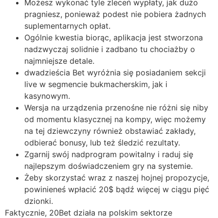
Możesz wykonać tyle zleceń wypłaty, jak dużo
pragniesz, ponieważ podest nie pobiera żadnych
suplementarnych opłat.
Ogólnie kwestia biorąc, aplikacja jest stworzona
nadzwyczaj solidnie i zadbano tu chociażby o
najmniejsze detale.
dwadzieścia Bet wyróżnia się posiadaniem sekcji
live w segmencie bukmacherskim, jak i
kasynowym.
Wersja na urządzenia przenośne nie różni się niby
od momentu klasycznej na kompy, więc możemy
na tej dziewczyny również obstawiać zakłady,
odbierać bonusy, lub też śledzić rezultaty.
Zgarnij swój nadprogram powitalny i raduj się
najlepszym doświadczeniem gry na systemie.
Żeby skorzystać wraz z naszej hojnej propozycje,
powinieneś wpłacić 20$ bądź więcej w ciągu pięć
dzionki.
Faktycznie, 20Bet działa na polskim sektorze