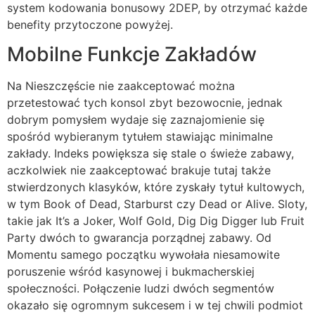
system kodowania bonusowy 2DEP, by otrzymać każde
benefity przytoczone powyżej.
Mobilne Funkcje Zakładów
Na Nieszczęście nie zaakceptować można
przetestować tych konsol zbyt bezowocnie, jednak
dobrym pomysłem wydaje się zaznajomienie się
spośród wybieranym tytułem stawiając minimalne
zakłady. Indeks powiększa się stale o świeże zabawy,
aczkolwiek nie zaakceptować brakuje tutaj także
stwierdzonych klasyków, które zyskały tytuł kultowych,
w tym Book of Dead, Starburst czy Dead or Alive. Sloty,
takie jak It’s a Joker, Wolf Gold, Dig Dig Digger lub Fruit
Party dwóch to gwarancja porządnej zabawy. Od
Momentu samego początku wywołała niesamowite
poruszenie wśród kasynowej i bukmacherskiej
społeczności. Połączenie ludzi dwóch segmentów
okazało się ogromnym sukcesem i w tej chwili podmiot