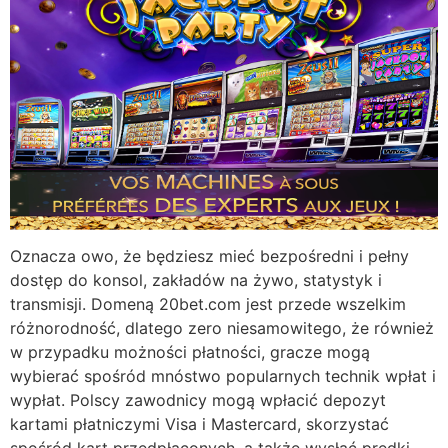
Oznacza owo, że będziesz mieć bezpośredni i pełny
dostęp do konsol, zakładów na żywo, statystyk i
transmisji. Domeną 20bet.com jest przede wszelkim
różnorodność, dlatego zero niesamowitego, że również
w przypadku możności płatności, gracze mogą
wybierać spośród mnóstwo popularnych technik wpłat i
wypłat. Polscy zawodnicy mogą wpłacić depozyt
kartami płatniczymi Visa i Mastercard, skorzystać