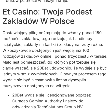
środków płatności w naszym kraju.
Et Casino: Twoja Podest
Zakładów W Polsce
Obstawiający piłkę nożną mają do władzy ponad 150
możności zakładów, tego rodzaju jak handicapy
azjatyckie, zakłady na kartki i zakłady na rzuty rożne.
W koszykówce dostępnych jest więcej niż 100
rodzajów zakładów online i ponad trzydziestu w tenisie.
Mało jest pomieszczeń, do których potrzebuje się
ciągle wracać, ale 20Bet udowodniło, że wydaje się być
jednym wraz z wymienionych. Głównym procesem tego
wydaje się być niesamowita liczba dyscyplin
muzycznych dostępnych na witrynie.
20Bet wydaje się licencjonowane poprzez
Curacao Gaming Authority i należy do
odwiedzenia TechSolutions Group NV.