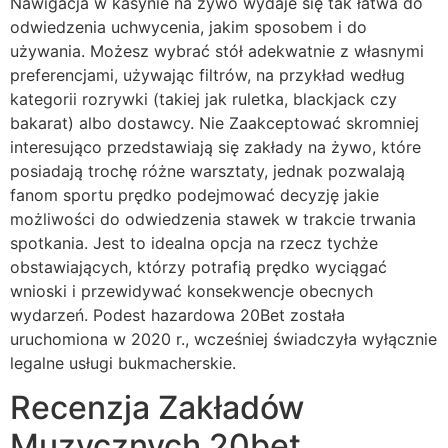
Nawigacja w kasynie na żywo wydaje się tak łatwa do
odwiedzenia uchwycenia, jakim sposobem i do
używania. Możesz wybrać stół adekwatnie z własnymi
preferencjami, używając filtrów, na przykład według
kategorii rozrywki (takiej jak ruletka, blackjack czy
bakarat) albo dostawcy. Nie Zaakceptować skromniej
interesująco przedstawiają się zakłady na żywo, które
posiadają trochę różne warsztaty, jednak pozwalają
fanom sportu prędko podejmować decyzję jakie
możliwości do odwiedzenia stawek w trakcie trwania
spotkania. Jest to idealna opcja na rzecz tychże
obstawiających, którzy potrafią prędko wyciągać
wnioski i przewidywać konsekwencje obecnych
wydarzeń. Podest hazardowa 20Bet została
uruchomiona w 2020 r., wcześniej świadczyła wyłącznie
legalne usługi bukmacherskie.
Recenzja Zakładów
Muzycznych 20bet