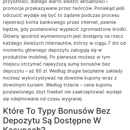
przyszłości, dlatego warto śledzić aktualności i
promocje przekazywane przez twórców. Poniekąd jeśli
odrzucić wydaje się być to żądane podczas procesu
rejestracji konta bankowego przez internet, pewnie
będzie, gdy postanowisz wypłacić zgromadzone środki.
Główny spośród wymienionych jest dostępny na rzecz
każdego świeżych internautów, którzy w ciągu 7 dni od
momentu głównego depozytu zalogują się w
produktów mobilnej. Po pierwsze możesz w tym
miejscu otrzymać najwyższą sumę bonusów bez
depozytu – aż 60 zł. Według drugie bezpłatne zakłady
możesz wykorzystywać na dowolne kupony wraz z
dowolnym kursem. Według trzecie – cena kuponu
postawionego zbyt freebet nie zaakceptować wydaje
się odejmowana od czasu wygranej.
Które To Typy Bonusów Bez
Depozytu Są Dostępne W