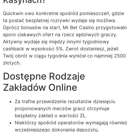
Kasynach?
Quickwin owo konkretne spośród pomieszczeń, gdzie
ta postać bezpłatnej rozrywki wydaje się możliwa.
Oprócz bonusów na start, Mr Bet Casino przygotowało
sporo ciekawych ofert na rzecz sędziwych graczy.
Aktywny wydaje się między innymi tygodniowy
cashback w wysokości 5%. Zwrot dostaniesz, jeżeli
Twój obrót w ciągu tygodnia wyniósł co najmniej 2500
złotych.
Dostępne Rodzaje
Zakładów Online
Za trafne przewidzenie rezultatów dziesięciu
proponowanych meczów gracz otrzymuje
bezpłatny zakład o wartości ZŁ.
Niektórzy spośród operatorów wymagają również
wcześniejszego dokonania depozytu,