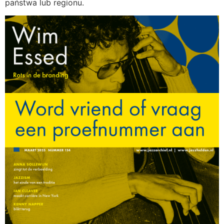
państwa lub regionu.