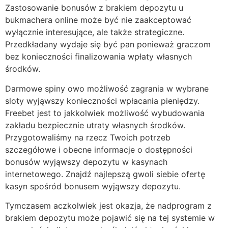
Zastosowanie bonusów z brakiem depozytu u
bukmachera online może być nie zaakceptować
wyłącznie interesujące, ale także strategiczne.
Przedkładany wydaje się być pan ponieważ graczom
bez konieczności finalizowania wpłaty własnych
środków.
Darmowe spiny owo możliwość zagrania w wybrane
sloty wyjąwszy konieczności wpłacania pieniędzy.
Freebet jest to jakkolwiek możliwość wybudowania
zakładu bezpiecznie utraty własnych środków.
Przygotowaliśmy na rzecz Twoich potrzeb
szczegółowe i obecne informacje o dostępności
bonusów wyjąwszy depozytu w kasynach
internetowego. Znajdź najlepszą gwoli siebie ofertę
kasyn spośród bonusem wyjąwszy depozytu.
Tymczasem aczkolwiek jest okazja, że nadprogram z
brakiem depozytu może pojawić się na tej systemie w