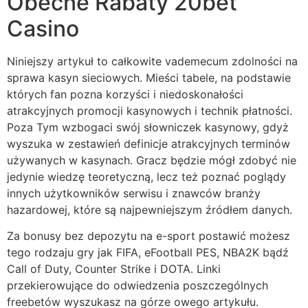
Obecne Rabaty 20bet
Casino
Niniejszy artykuł to całkowite vademecum zdolności na
sprawa kasyn sieciowych. Mieści tabele, na podstawie
których fan pozna korzyści i niedoskonałości
atrakcyjnych promocji kasynowych i technik płatności.
Poza Tym wzbogaci swój słowniczek kasynowy, gdyż
wyszuka w zestawień definicje atrakcyjnych terminów
używanych w kasynach. Gracz będzie mógł zdobyć nie
jedynie wiedzę teoretyczną, lecz też poznać poglądy
innych użytkowników serwisu i znawców branży
hazardowej, które są najpewniejszym źródłem danych.
Za bonusy bez depozytu na e-sport postawić możesz
tego rodzaju gry jak FIFA, eFootball PES, NBA2K bądź
Call of Duty, Counter Strike i DOTA. Linki
przekierowujące do odwiedzenia poszczególnych
freebetów wyszukasz na górze owego artykułu.