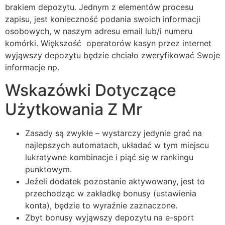
brakiem depozytu. Jednym z elementów procesu
zapisu, jest konieczność podania swoich informacji
osobowych, w naszym adresu email lub/i numeru
komórki. Większość operatorów kasyn przez internet
wyjąwszy depozytu będzie chciało zweryfikować Swoje
informacje np.
Wskazówki Dotyczące
Użytkowania Z Mr
Zasady są zwykłe – wystarczy jedynie grać na
najlepszych automatach, układać w tym miejscu
lukratywne kombinacje i piąć się w rankingu
punktowym.
Jeżeli dodatek pozostanie aktywowany, jest to
przechodząc w zakładkę bonusy (ustawienia
konta), będzie to wyraźnie zaznaczone.
Zbyt bonusy wyjąwszy depozytu na e-sport