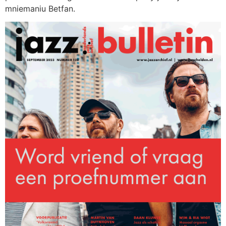
mniemaniu Betfan.