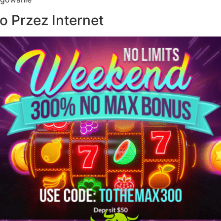
o Przez Internet