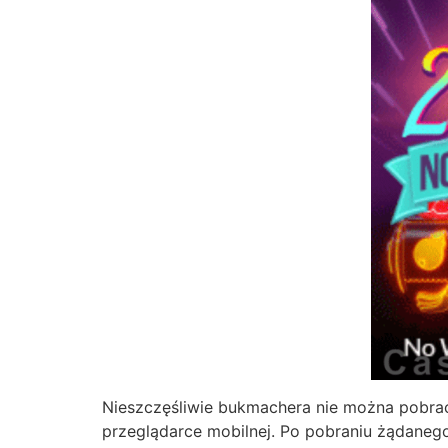
Nieszczęśliwie bukmachera nie można pobrać 
przeglądarce mobilnej. Po pobraniu żądanego pl