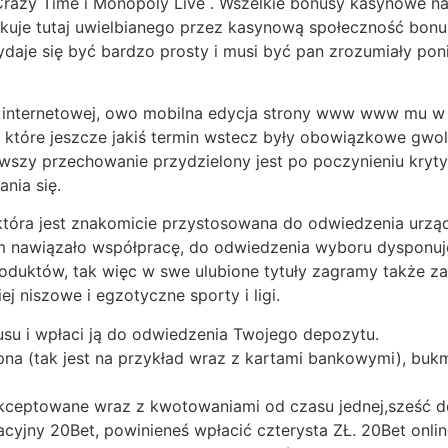
razy Time i Monopoly Live . Wszelkie bonusy kasynowe na
kuje tutaj uwielbianego przez kasynową społeczność bonu
daje się być bardzo prosty i musi być pan zrozumiały po
cie internetowej, owo mobilna edycja strony www www mu w 
 które jeszcze jakiś termin wstecz były obowiązkowe gwol
rwszy przechowanie przydzielony jest po poczynieniu kryt
nia się.
 która jest znakomicie przystosowana do odwiedzenia urz
com nawiązało współpracę, do odwiedzenia wyboru dysponu
roduktów, tak więc w swe ulubione tytuły zagramy także 
j niszowe i egzotyczne sporty i ligi.
su i wpłaci ją do odwiedzenia Twojego depozytu.
na (tak jest na przykład wraz z kartami bankowymi), bukm
kceptowane wraz z kwotowaniami od czasu jednej,sześć d
cyjny 20Bet, powinieneś wpłacić czterysta ZŁ. 20Bet onli