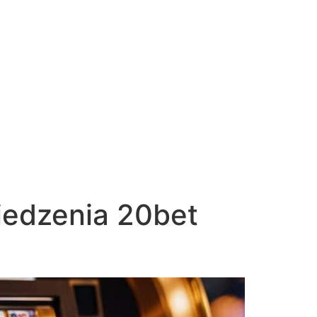
iedzenia 20bet