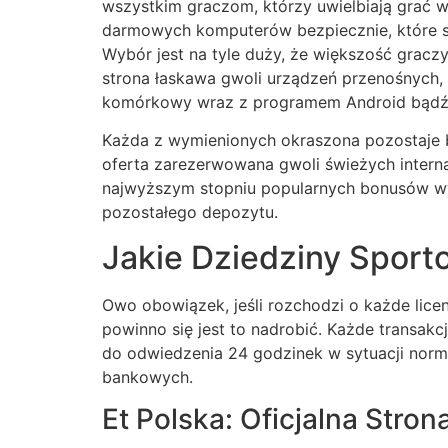
wszystkim graczom, którzy uwielbiają grać
darmowych komputerów bezpiecznie, które są 
Wybór jest na tyle duży, że większość graczy
strona łaskawa gwoli urządzeń przenośnych
komórkowy wraz z programem Android bądź i
Każda z wymienionych okraszona pozostaje bo
oferta zarezerwowana gwoli świeżych intern
najwyższym stopniu popularnych bonusów wyd
pozostałego depozytu.
Jakie Dziedziny Spor
Owo obowiązek, jeśli rozchodzi o każde licen
powinno się jest to nadrobić. Każde transak
do odwiedzenia 24 godzinek w sytuacji norma
bankowych.
Et Polska: Oficjalna Stron