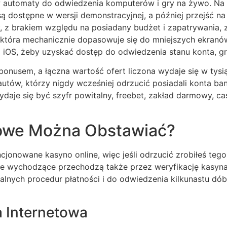
 w automaty do odwiedzenia komputerów i gry na żywo. N
dostępne w wersji demonstracyjnej, a później przejść na 
, z brakiem względu na posiadany budżet i zapatrywania, zn
, która mechanicznie dopasowuje się do mniejszych ekran
OS, żeby uzyskać dostęp do odwiedzenia stanu konta, gra
nusem, a łączna wartość ofert liczona wydaje się w tysią
autów, którzy nigdy wcześniej odrzucić posiadali konta 
aje się być szyfr powitalny, freebet, zakład darmowy, 
towe Można Obstawiać?
cjonowane kasyno online, więc jeśli odrzucić zrobiłeś tego
cje wychodzące przechodzą także przez weryfikację kasyna
lnych procedur płatności i do odwiedzenia kilkunastu dób
a Internetowa