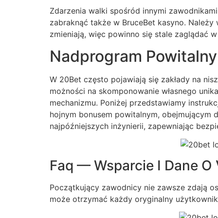
Zdarzenia walki spośród innymi zawodnikami
zabraknąć także w BruceBet kasyno. Należy wy
zmieniają, więc powinno się stale zaglądać w
Nadprogram Powitalny
W 20Bet często pojawiają się zakłady na nis
możności na skomponowanie własnego unikal
mechanizmu. Poniżej przedstawiamy instrukcję
hojnym bonusem powitalnym, obejmującym da
najpóźniejszych inżynierii, zapewniając bezpi
Faq — Wsparcie I Dane O 
Początkujący zawodnicy nie zawsze zdają os
może otrzymać każdy oryginalny użytkownik.