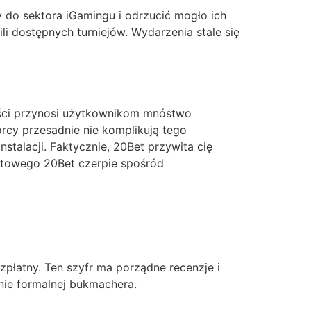
 do sektora iGamingu i odrzucić mogło ich
i dostępnych turniejów. Wydarzenia stale się
wości przynosi użytkownikom mnóstwo
cy przesadnie nie komplikują tego
talacji. Faktycznie, 20Bet przywita cię
etowego 20Bet czerpie spośród
płatny. Ten szyfr ma porządne recenzje i
nie formalnej bukmachera.