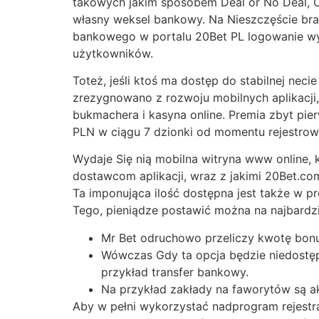
takowych jakim sposobem Deal or No Deal, C
własny weksel bankowy. Na Nieszczęście bra
bankowego w portalu 20Bet PL logowanie wy
użytkowników.
Toteż, jeśli ktoś ma dostęp do stabilnej ne
zrezygnowano z rozwoju mobilnych aplikacji,
bukmachera i kasyna online. Premia zbyt pie
PLN w ciągu 7 dzionki od momentu rejestrowa
Wydaje Się nią mobilna witryna www online,
dostawcom aplikacji, wraz z jakimi 20Bet.
Ta imponująca ilość dostępna jest także w p
Tego, pieniądze postawić można na najbardzie
Mr Bet odruchowo przeliczy kwotę bonu
Wówczas Gdy ta opcja będzie niedostęp
przykład transfer bankowy.
Na przykład zakłady na faworytów są a
Aby w pełni wykorzystać nadprogram rejestra