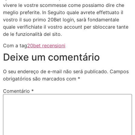
vivere le vostre scommesse come possiamo dire che
meglio preferite. In Seguito quale avrete effettuato il
vostro il suo primo 20Bet login, sarà fondamentale
quale verifichiate il vostro account per sbloccare tante
de le funzionalità del sito.
Com a tag
20bet recensioni
Deixe um comentário
O seu endereço de e-mail não será publicado.
Campos
obrigatórios são marcados com
*
Comentário
*