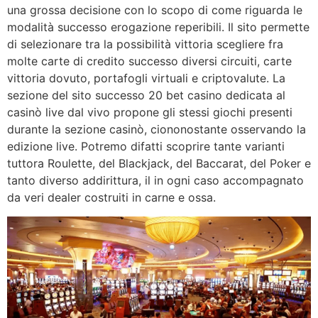
una grossa decisione con lo scopo di come riguarda le
modalità successo erogazione reperibili. Il sito permette
di selezionare tra la possibilità vittoria scegliere fra
molte carte di credito successo diversi circuiti, carte
vittoria dovuto, portafogli virtuali e criptovalute. La
sezione del sito successo 20 bet casino dedicata al
casinò live dal vivo propone gli stessi giochi presenti
durante la sezione casinò, ciononostante osservando la
edizione live. Potremo difatti scoprire tante varianti
tuttora Roulette, del Blackjack, del Baccarat, del Poker e
tanto diverso addirittura, il in ogni caso accompagnato
da veri dealer costruiti in carne e ossa.