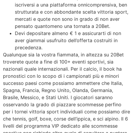
iscriversi a una piattaforma onnicomprensiva, ben
strutturata e con abbondante scelta vittoria sport,
mercati e quote non sono in grado di non aver
pensato quantomeno una tornata a 20Bet.
Devi depositare almeno € 1 e assicurarti di non
aver giammai usufruito dell’offerta costruiti in
precedenza.
Qualunque sia la vostra fiammata, in altezza su 20Bet
troverete quote a fine di 100+ eventi sportivi, sia
nazionali quale internazionali. Per il calcio, il book ha
pronostici con lo scopo di i campionati più e minori
successo paesi come possiamo ammettere che Italia,
Spagna, Francia, Regno Unito, Olanda, Germania,
Brasile, Messico, e Stati Uniti. I giocatori saranno
osservando la grado di piazzare scommesse perfino
per i tornei vittoria sport individuali come possiamo dire
che tennis, golf, boxe, corse dell’ippica, e sci alpino. Il 6
livelli del programma VIP dedicato alle scommesse
sportive non richiede altro quale di seguitare a puntare,