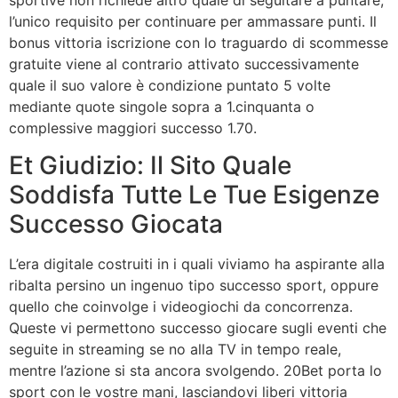
l’unico requisito per continuare per ammassare punti. Il
bonus vittoria iscrizione con lo traguardo di scommesse
gratuite viene al contrario attivato successivamente
quale il suo valore è condizione puntato 5 volte
mediante quote singole sopra a 1.cinquanta o
complessive maggiori successo 1.70.
Et Giudizio: Il Sito Quale
Soddisfa Tutte Le Tue Esigenze
Successo Giocata
L’era digitale costruiti in i quali viviamo ha aspirante alla
ribalta persino un ingenuo tipo successo sport, oppure
quello che coinvolge i videogiochi da concorrenza.
Queste vi permettono successo giocare sugli eventi che
seguite in streaming se no alla TV in tempo reale,
mentre l’azione si sta ancora svolgendo. 20Bet porta lo
sport con le vostre mani, lasciandovi liberi vittoria