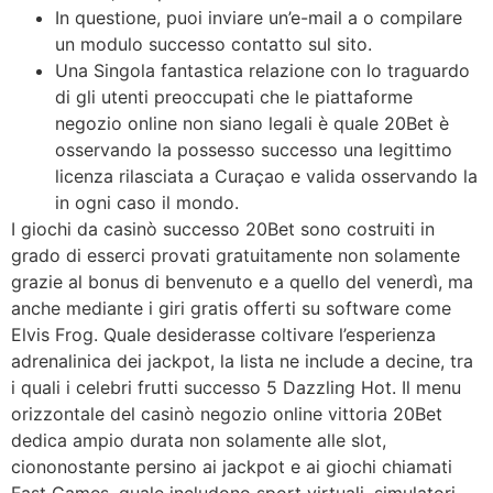
In questione, puoi inviare un’e-mail a o compilare
un modulo successo contatto sul sito.
Una Singola fantastica relazione con lo traguardo
di gli utenti preoccupati che le piattaforme
negozio online non siano legali è quale 20Bet è
osservando la possesso successo una legittimo
licenza rilasciata a Curaçao e valida osservando la
in ogni caso il mondo.
I giochi da casinò successo 20Bet sono costruiti in
grado di esserci provati gratuitamente non solamente
grazie al bonus di benvenuto e a quello del venerdì, ma
anche mediante i giri gratis offerti su software come
Elvis Frog. Quale desiderasse coltivare l’esperienza
adrenalinica dei jackpot, la lista ne include a decine, tra
i quali i celebri frutti successo 5 Dazzling Hot. Il menu
orizzontale del casinò negozio online vittoria 20Bet
dedica ampio durata non solamente alle slot,
ciononostante persino ai jackpot e ai giochi chiamati
Fast Games, quale includono sport virtuali, simulatori