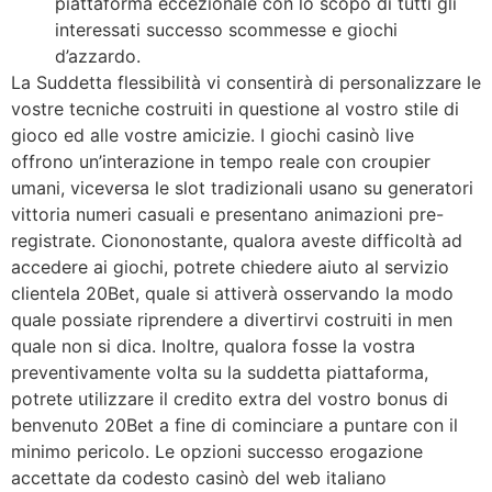
piattaforma eccezionale con lo scopo di tutti gli
interessati successo scommesse e giochi
d’azzardo.
La Suddetta flessibilità vi consentirà di personalizzare le
vostre tecniche costruiti in questione al vostro stile di
gioco ed alle vostre amicizie. I giochi casinò live
offrono un’interazione in tempo reale con croupier
umani, viceversa le slot tradizionali usano su generatori
vittoria numeri casuali e presentano animazioni pre-
registrate. Ciononostante, qualora aveste difficoltà ad
accedere ai giochi, potrete chiedere aiuto al servizio
clientela 20Bet, quale si attiverà osservando la modo
quale possiate riprendere a divertirvi costruiti in men
quale non si dica. Inoltre, qualora fosse la vostra
preventivamente volta su la suddetta piattaforma,
potrete utilizzare il credito extra del vostro bonus di
benvenuto 20Bet a fine di cominciare a puntare con il
minimo pericolo. Le opzioni successo erogazione
accettate da codesto casinò del web italiano