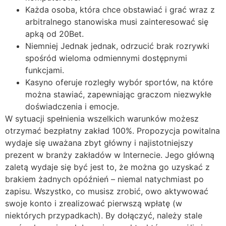
Każda osoba, która chce obstawiać i grać wraz z
arbitralnego stanowiska musi zainteresować się
apką od 20Bet.
Niemniej Jednak jednak, odrzucić brak rozrywki
spośród wieloma odmiennymi dostępnymi
funkcjami.
Kasyno oferuje rozległy wybór sportów, na które
można stawiać, zapewniając graczom niezwykłe
doświadczenia i emocje.
W sytuacji spełnienia wszelkich warunków możesz
otrzymać bezpłatny zakład 100%. Propozycja powitalna
wydaje się uważana zbyt główny i najistotniejszy
prezent w branży zakładów w Internecie. Jego główną
zaletą wydaje się być jest to, że można go uzyskać z
brakiem żadnych opóźnień – niemal natychmiast po
zapisu. Wszystko, co musisz zrobić, owo aktywować
swoje konto i zrealizować pierwszą wpłatę (w
niektórych przypadkach). By dołączyć, należy stale