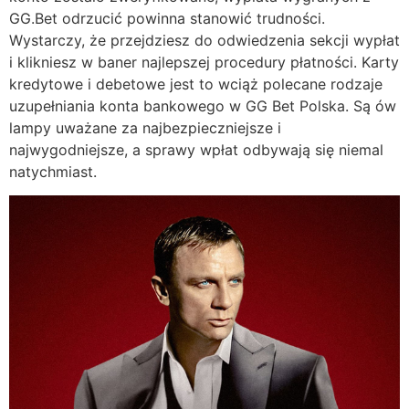
GG.Bet odrzucić powinna stanowić trudności.
Wystarczy, że przejdziesz do odwiedzenia sekcji wypłat
i klikniesz w baner najlepszej procedury płatności. Karty
kredytowe i debetowe jest to wciąż polecane rodzaje
uzupełniania konta bankowego w GG Bet Polska. Są ów
lampy uważane za najbezpieczniejsze i
najwygodniejsze, a sprawy wpłat odbywają się niemal
natychmiast.