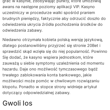
grać w kasynie, zdobywając punkty, które umożliwią
awans na następne poziomy aplikacji VIP. Kasyno
uczestniczy w procedurze walki spośród praniem
brudnych pieniędzy, faktycznie aby odrzucić doszło do
odwiedzenia ukrycia źródła pochodzenia środków do
odwiedzenia zabawy.
Niedawno otrzymała kobieta polską wersję językową,
dlatego postanowiliśmy przyjrzeć się stronie 20Bet i
sprawdzić skąd wzięła się do niej popularność. Powinno
Się dodać, że kasyno wspiera jednostkom, które
zauważą u siebie symptomy uzależnienia od momentu
hazardu. Daje ono możliwość tymczasowego bądź
trwałego zablokowania konta bankowego, jakie
możliwości może pomóc w chwilowym rozwiązaniu
kłopotu. Ponadto w stopce strony widnieje artykuł
dotyczący odpowiedzialnej zabawy.
Gwoli Ios