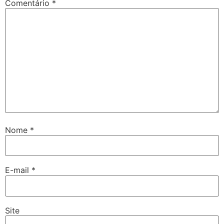
Comentário
*
Nome
*
E-mail
*
Site