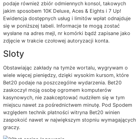
podaje również zbiór odmiennych konsol, takowych
jakim sposobem 10K Deluxe, Aces & Eights i 7 Up!
Ewidencja dostępnych usług i limitów wpłat odnajduje
się w poniższej tabeli. Informacje te mogą zostać
wysłane na adres mejl, nr komórki bądź zapisane jako
zdjęcie w trakcie czołowej autoryzacji konta.
Sloty
Obstawiając zakłady na tymże wortalu, wygrywam o
wiele więcej pieniędzy, dzięki wysokim kursom, które
Bet20 podaje na poszczególne wydarzenia. Bet20
zaskoczył moją osobę ogromem komputerów
kasynowych, nie zaakceptować nudziłem się w tym
miejscu nawet za pośrednictwem minutę. Pod Spodem
względem technik płatności witryna Bet20 winien
zaspokoić nawet w największym stopniu wymagających
graczy.