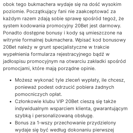
obok tego bukmachera wydaje się na dość wysokim
poziomie. Początkujący fani nie zaakceptować za
każdym razem zdają sobie sprawę spośród tegoż, że
system kodowania promocyjny 20Bet jest darmowy.
Ponadto dostępne bonusy i kody są umieszczone na
witrynie formalnej bukmachera. Wpisać kod bonusowy
20Bet należy w grunt specjalistyczne w trakcie
wypełnienia formularza rejestracyjnego bądź w
jadłospisu promocyjnym na otwarciu zakładki spośród
promocjami, które mają porządne opinie.
Możesz wykonać tyle zleceń wypłaty, ile chcesz,
ponieważ podest odrzucić pobiera żadnych
pomocniczych opłat.
Członkowie klubu VIP 20Bet cieszą się także
indywidualnym wsparciem klienta, gwarantującym
szybką i personalizowaną obsługę.
Bonus za 1-wszy przechowanie przydzielony
wydaje się być według dokonaniu pierwszej