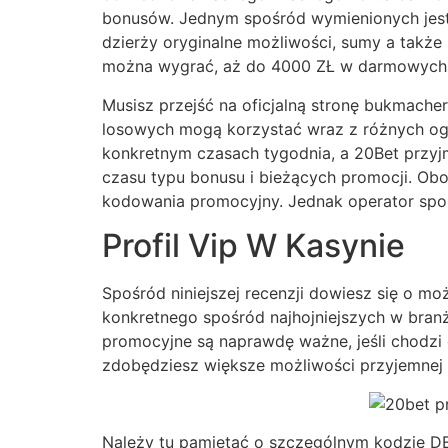
bonusów. Jednym spośród wymienionych jest
dzierży oryginalne możliwości, sumy a takż
można wygrać, aż do 4000 ZŁ w darmowych 
Musisz przejść na oficjalną stronę bukmach
losowych mogą korzystać wraz z różnych ogł
konkretnym czasach tygodnia, a 20Bet przyjm
czasu typu bonusu i bieżących promocji. O
kodowania promocyjny. Jednak operator spośr
Profil Vip W Kasynie
Spośród niniejszej recenzji dowiesz się o m
konkretnego spośród najhojniejszych w bran
promocyjne są naprawdę ważne, jeśli chodzi
zdobędziesz większe możliwości przyjemnej 
Należy tu pamiętać o szczególnym kodzie D