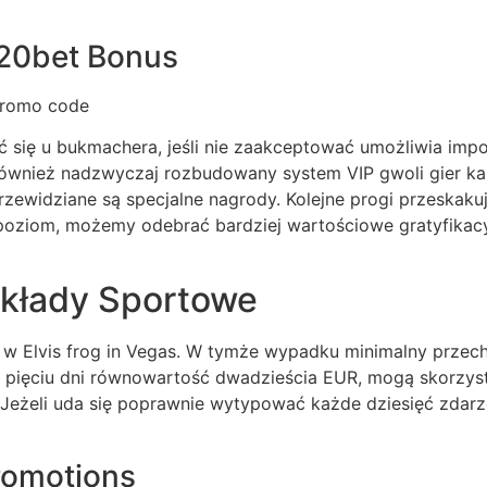
 20bet Bonus
ć się u bukmachera, jeśli nie zaakceptować umożliwia imp
również nadzwyczaj rozbudowany system VIP gwoli gier kas
zewidziane są specjalne nagrody. Kolejne progi przeskaku
ziom, możemy odebrać bardziej wartościowe gratyfikacyj
akłady Sportowe
w Elvis frog in Vegas. W tymże wypadku minimalny przech
ch pięciu dni równowartość dwadzieścia EUR, mogą skorzys
eżeli uda się poprawnie wytypować każde dziesięć zdarz
romotions