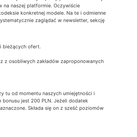
 na naszej platformie. Oczywiście
odeksie konkretnej modele. Na te i odmienne
ystematycznie zaglądać w newsletter, sekcję
 bieżących ofert.
raz z osobliwych zakładów zaproponowanych
ży tu od momentu naszych umiejętności i
 bonusu jest 200 PLN. Jeżeli dodatek
zaznaczone. Składa się on z sześć poziomów