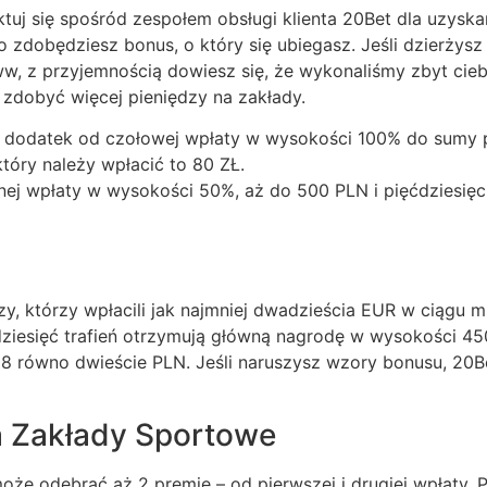
ktuj się spośród zespołem obsługi klienta 20Bet dla uzys
o zdobędziesz bonus, o który się ubiegasz. Jeśli dzierżys
w, z przyjemnością dowiesz się, że wykonaliśmy zbyt ciebi
zdobyć więcej pieniędzy na zakłady.
cu dodatek od czołowej wpłaty w wysokości 100% do sumy 
tóry należy wpłacić to 80 ZŁ.
nej wpłaty w wysokości 50%, aż do 500 PLN i pięćdziesię
y, którzy wpłacili jak najmniej dwadzieścia EUR w ciągu 
dziesięć trafień otrzymują główną nagrodę w wysokości 45
8 równo dwieście PLN. Jeśli naruszysz wzory bonusu, 20B
 Zakłady Sportowe
 odebrać aż 2 premie – od pierwszej i drugiej wpłaty. Po