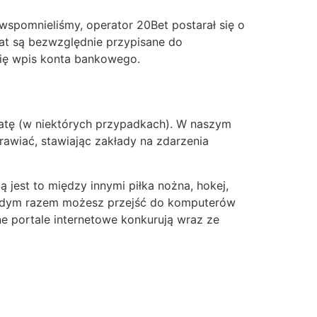
wspomnieliśmy, operator 20Bet postarał się o
at są bezwzględnie przypisane do
ię wpis konta bankowego.
łatę (w niektórych przypadkach). W naszym
awiać, stawiając zakłady na zdarzenia
jest to między innymi piłka nożna, hokej,
 każdym razem możesz przejść do komputerów
 portale internetowe konkurują wraz ze