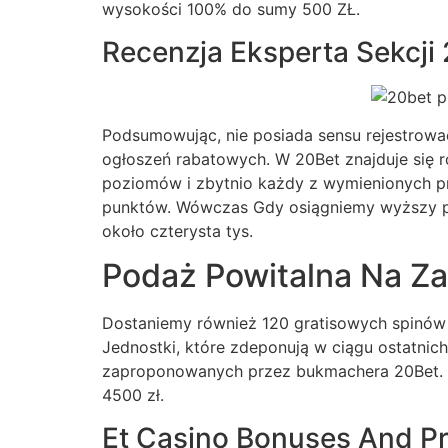
wysokości 100% do sumy 500 ZŁ.
Recenzja Eksperta Sekcji
Podsumowując, nie posiada sensu rejestrowa
ogłoszeń rabatowych. W 20Bet znajduje się 
poziomów i zbytnio każdy z wymienionych pr
punktów. Wówczas Gdy osiągniemy wyższy po
około czterysta tys.
Podaż Powitalna Na Z
Dostaniemy również 120 gratisowych spinów 
Jednostki, które zdeponują w ciągu ostatni
zaproponowanych przez bukmachera 20Bet. J
4500 zł.
Et Casino Bonuses And P