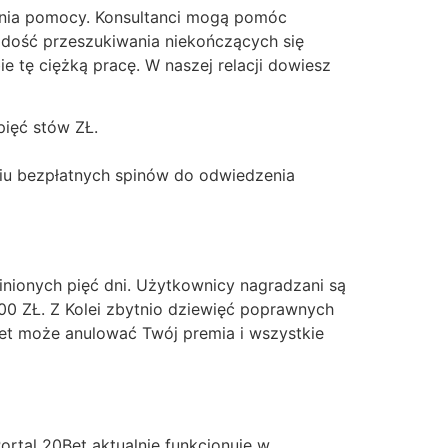
kania pomocy. Konsultanci mogą pomóc
z dość przeszukiwania niekończących się
e tę ciężką pracę. W naszej relacji dowiesz
pięć stów ZŁ.
ciu bezpłatnych spinów do odwiedzenia
minionych pięć dni. Użytkownicy nagradzani są
00 ZŁ. Z Kolei zbytnio dziewięć poprawnych
et może anulować Twój premia i wszystkie
rtal 20Bet aktualnie funkcjonuje w