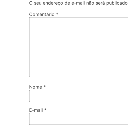
O seu endereço de e-mail não será publicado
Comentário
*
Nome
*
E-mail
*