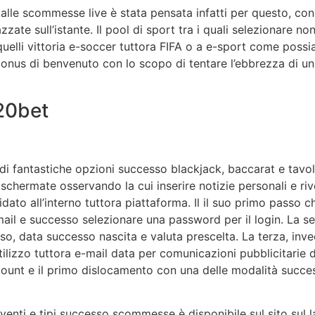
lle scommesse live è stata pensata infatti per questo, con
te sull’istante. Il pool di sport tra i quali selezionare non s
 quelli vittoria e-soccer tuttora FIFA o a e-sport come po
onus di benvenuto con lo scopo di tentare l’ebbrezza di una
 20bet
i fantastiche opzioni successo blackjack, baccarat e tavoli d
schermate osservando la cui inserire notizie personali e riv
to all’interno tuttora piattaforma. Il il suo primo passo ch
mail e successo selezionare una password per il login. La 
so, data successo nascita e valuta prescelta. La terza, invece
’utilizzo tuttora e-mail data per comunicazioni pubblicitari
count e il primo dislocamento con una delle modalità succe
venti e tipi successo scommesse è disponibile sul sito sul