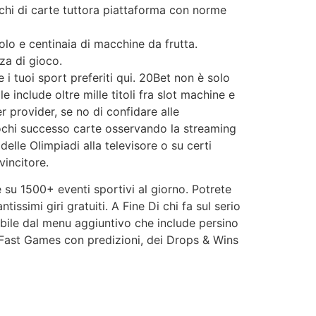
ochi di carte tuttora piattaforma con norme
olo e centinaia di macchine da frutta.
za di gioco.
i tuoi sport preferiti qui. 20Bet non è solo
include oltre mille titoli fra slot machine e
r provider, se no di confidare alle
giochi successo carte osservando la streaming
elle Olimpiadi alla televisore o su certi
vincitore.
su 1500+ eventi sportivi al giorno. Potrete
issimi giri gratuiti. A Fine Di chi fa sul serio
ibile dal menu aggiuntivo che include persino
i Fast Games con predizioni, dei Drops & Wins