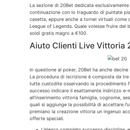
La sezione di 20Bet dedicata esclusivamente a
continuazione con lo traguardo di puntate piazza
casetta, eppure anche a tornei virtuali come
League of Legends. Quale volesse fruire del b
soldi gratis magro a €100.
Aiuto Clienti Live Vittoria
In questione al poker, 20Bet ha anche decine d
La procedura di iscrizione è composta da tre 
tutte custodite osservando la procedimento fida
successo indicare il esattamente indirizzo e-
all’inserimento vittoria famiglia, cognome, ses
quali si aggiunge la possibilità di accettare l
premiano la creazione vittoria un ingenuo ac
offerte speciali.
L’elenco completo successo discipline, e