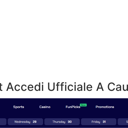
 Accedi Ufficiale A Caus