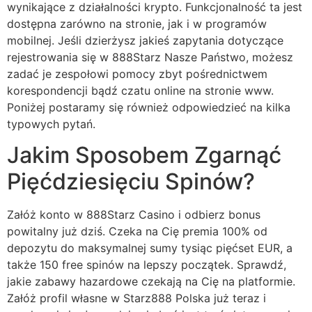
wynikające z działalności krypto. Funkcjonalność ta jest
dostępna zarówno na stronie, jak i w programów
mobilnej. Jeśli dzierżysz jakieś zapytania dotyczące
rejestrowania się w 888Starz Nasze Państwo, możesz
zadać je zespołowi pomocy zbyt pośrednictwem
korespondencji bądź czatu online na stronie www.
Poniżej postaramy się również odpowiedzieć na kilka
typowych pytań.
Jakim Sposobem Zgarnąć
Pięćdziesięciu Spinów?
Załóż konto w 888Starz Casino i odbierz bonus
powitalny już dziś. Czeka na Cię premia 100% od
depozytu do maksymalnej sumy tysiąc pięćset EUR, a
także 150 free spinów na lepszy początek. Sprawdź,
jakie zabawy hazardowe czekają na Cię na platformie.
Załóż profil własne w Starz888 Polska już teraz i