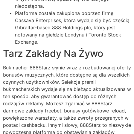
niedostępna.
Platforma została zakupiona poprzez firmę
Cassava Enterprises, która wydaje się być częścią
Gibraltar-based 888 Holdings plc, który jest
notowany na giełdzie Londynu i Toronto Stock
Exchange.
Tarz Zakłady Na Żywo
Bukmacher 888Starz słynie wraz z rozbudowanej oferty
bonusów muzycznych, które dostępne są dla wszelkich
czynnych użytkowników. Selekcja premii
bukmacherskich wydaje się na bieżąco aktualizowana w
ten sposób, aby gwarantować dostęp do różnych
rodzajów reklamy. Możesz zgarniać w 888Starz
darmowe zakłady freebet, bonusy gotówkowe reload,
powiększone warsztaty, a także zwroty przegranych w
postaci cashbacku. Innymi słowy, 888Starz to niezwykle
nowoczesna platforma do obstawiania zakładów