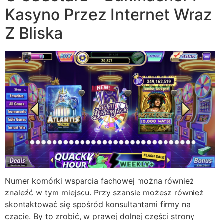
Kasyno Przez Internet Wraz
Z Bliska
Numer komórki wsparcia fachowej można również
znaleźć w tym miejscu. Przy szansie możesz również
skontaktować się spośród konsultantami firmy na
czacie. By to zrobić, w prawej dolnej części strony