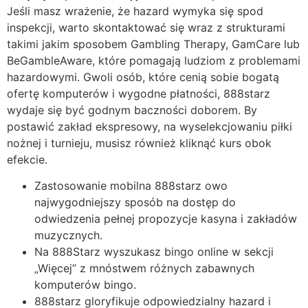
Jeśli masz wrażenie, że hazard wymyka się spod
inspekcji, warto skontaktować się wraz z strukturami
takimi jakim sposobem Gambling Therapy, GamCare lub
BeGambleAware, które pomagają ludziom z problemami
hazardowymi. Gwoli osób, które cenią sobie bogatą
ofertę komputerów i wygodne płatności, 888starz
wydaje się być godnym baczności doborem. By
postawić zakład ekspresowy, na wyselekcjowaniu piłki
nożnej i turnieju, musisz również kliknąć kurs obok
efekcie.
Zastosowanie mobilna 888starz owo
najwygodniejszy sposób na dostęp do
odwiedzenia pełnej propozycje kasyna i zakładów
muzycznych.
Na 888Starz wyszukasz bingo online w sekcji
„Więcej” z mnóstwem różnych zabawnych
komputerów bingo.
888starz gloryfikuje odpowiedzialny hazard i