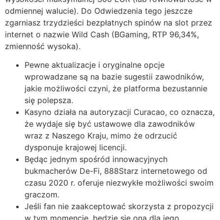
odmiennej walucie). Do Odwiedzenia tego jeszcze
zgarniasz trzydzieści bezpłatnych spinów na slot przez
internet o nazwie Wild Cash (BGaming, RTP 96,34%,
zmienność wysoka).
Pewne aktualizacje i oryginalne opcje
wprowadzane są na bazie sugestii zawodników,
jakie możliwości czyni, że platforma bezustannie
się polepsza.
Kasyno działa na autoryzacji Curacao, co oznacza,
że wydaje się być ustawowe dla zawodników
wraz z Naszego Kraju, mimo że odrzucić
dysponuje krajowej licencji.
Będąc jednym spośród innowacyjnych
bukmacherów De-Fi, 888Starz internetowego od
czasu 2020 r. oferuje niezwykłe możliwości swoim
graczom.
Jeśli fan nie zaakceptować skorzysta z propozycji
w tym momencie, będzie się ona dla jego