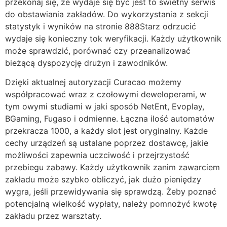
przekonaj się, że wydaje się być jest to świetny serwis
do obstawiania zakładów. Do wykorzystania z sekcji
statystyk i wyników na stronie 888Starz odrzucić
wydaje się konieczny tok weryfikacji. Każdy użytkownik
może sprawdzić, porównać czy przeanalizować
bieżącą dyspozycję drużyn i zawodników.
Dzięki aktualnej autoryzacji Curacao możemy
współpracować wraz z czołowymi deweloperami, w
tym owymi studiami w jaki sposób NetEnt, Evoplay,
BGaming, Fugaso i odmienne. Łączna ilość automatów
przekracza 1000, a każdy slot jest oryginalny. Każde
cechy urządzeń są ustalane poprzez dostawcę, jakie
możliwości zapewnia uczciwość i przejrzystość
przebiegu zabawy. Każdy użytkownik zanim zawarciem
zakładu może szybko obliczyć, jak dużo pieniędzy
wygra, jeśli przewidywania się sprawdzą. Żeby poznać
potencjalną wielkość wypłaty, należy pomnożyć kwotę
zakładu przez warsztaty.