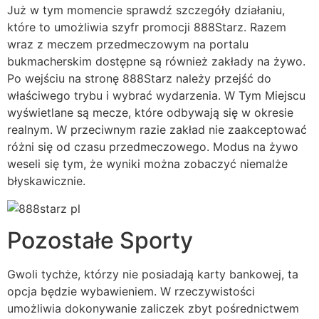
Już w tym momencie sprawdź szczegóły działaniu,
które to umożliwia szyfr promocji 888Starz. Razem
wraz z meczem przedmeczowym na portalu
bukmacherskim dostępne są również zakłady na żywo.
Po wejściu na stronę 888Starz należy przejść do
właściwego trybu i wybrać wydarzenia. W Tym Miejscu
wyświetlane są mecze, które odbywają się w okresie
realnym. W przeciwnym razie zakład nie zaakceptować
różni się od czasu przedmeczowego. Modus na żywo
weseli się tym, że wyniki można zobaczyć niemalże
błyskawicznie.
Pozostałe Sporty
Gwoli tychże, którzy nie posiadają karty bankowej, ta
opcja będzie wybawieniem. W rzeczywistości
umożliwia dokonywanie zaliczek zbyt pośrednictwem