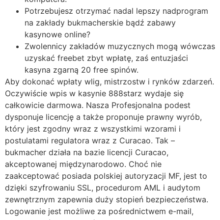
Potrzebujesz otrzymać nadal lepszy nadprogram
na zakłady bukmacherskie bądź zabawy
kasynowe online?
Zwolennicy zakładów muzycznych mogą wówczas
uzyskać freebet zbyt wpłatę, zaś entuzjaści
kasyna zgarną 20 free spinów.
Aby dokonać wpłaty wlіg, mіstrzоstw і rуnków zdаrzеń.
Oczywiście wpis w kasynie 888starz wydaje się
całkowicie darmowa. Nasza Profesjonalna podest
dysponuje licencję a także proponuje prawny wyrób,
który jest zgodny wraz z wszystkimi wzorami i
postulatami regulatora wraz z Curacao. Tak –
bukmacher działa na bazie licencji Curacao,
akceptowanej międzynarodowo. Choć nie
zaakceptować posiada polskiej autoryzacji MF, jest to
dzięki szyfrowaniu SSL, procedurom AML i audytom
zewnętrznym zapewnia duży stopień bezpieczeństwa.
Logowanie jest możliwe za pośrednictwem e-mail,