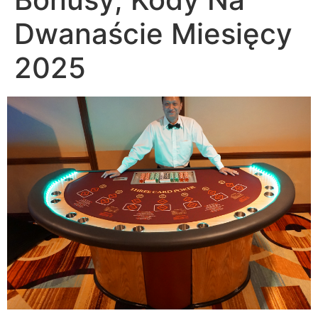
Dwanaście Miesięcy
2025