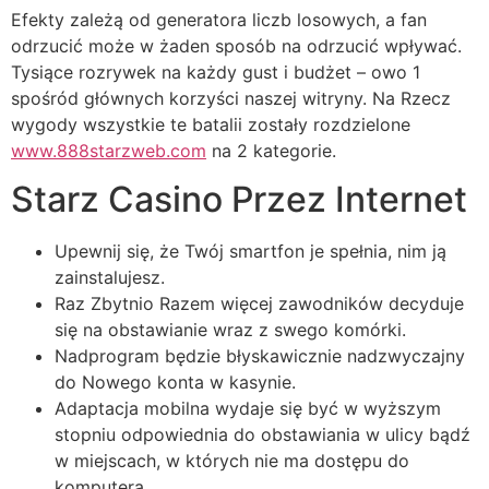
Efekty zależą od generatora liczb losowych, a fan
odrzucić może w żaden sposób na odrzucić wpływać.
Tysiące rozrywek na każdy gust i budżet – owo 1
spośród głównych korzyści naszej witryny. Na Rzecz
wygody wszystkie te batalii zostały rozdzielone
www.888starzweb.com
na 2 kategorie.
Starz Casino Przez Internet
Upewnij się, że Twój smartfon je spełnia, nim ją
zainstalujesz.
Raz Zbytnio Razem więcej zawodników decyduje
się na obstawianie wraz z swego komórki.
Nadprogram będzie błyskawicznie nadzwyczajny
do Nowego konta w kasynie.
Adaptacja mobilna wydaje się być w wyższym
stopniu odpowiednia do obstawiania w ulicy bądź
w miejscach, w których nie ma dostępu do
komputera.