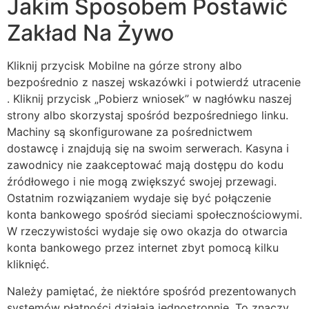
Jakim Sposobem Postawić
Zakład Na Żywo
Kliknij przycisk Mobilne na górze strony albo
bezpośrednio z naszej wskazówki i potwierdź utracenie
. Kliknij przycisk „Pobierz wniosek” w nagłówku naszej
strony albo skorzystaj spośród bezpośredniego linku.
Machiny są skonfigurowane za pośrednictwem
dostawcę i znajdują się na swoim serwerach. Kasyna i
zawodnicy nie zaakceptować mają dostępu do kodu
źródłowego i nie mogą zwiększyć swojej przewagi.
Ostatnim rozwiązaniem wydaje się być połączenie
konta bankowego spośród sieciami społecznościowymi.
W rzeczywistości wydaje się owo okazja do otwarcia
konta bankowego przez internet zbyt pomocą kilku
kliknięć.
Należy pamiętać, że niektóre spośród prezentowanych
systemów płatności działają jednostronnie. To znaczy,