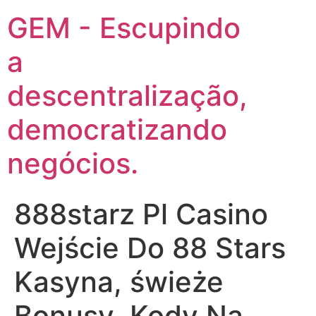
GEM - Escupindo
a
descentralização,
democratizando
negócios.
888starz Pl Casino ️
Wejście Do 88 Stars
Kasyna, świeże
Bonusy, Kody Na