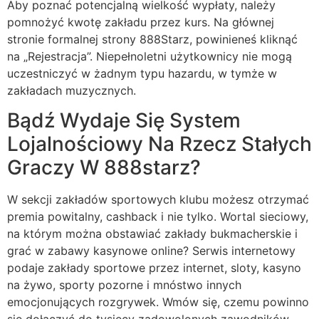
Aby poznać potencjalną wielkość wypłaty, należy
pomnożyć kwotę zakładu przez kurs. Na głównej
stronie formalnej strony 888Starz, powinieneś kliknąć
na „Rejestracja”. Niepełnoletni użytkownicy nie mogą
uczestniczyć w żadnym typu hazardu, w tymże w
zakładach muzycznych.
Bądź Wydaje Się System
Lojalnościowy Na Rzecz Stałych
Graczy W 888starz?
W sekcji zakładów sportowych klubu możesz otrzymać
premia powitalny, cashback i nie tylko. Wortal sieciowy,
na którym można obstawiać zakłady bukmacherskie i
grać w zabawy kasynowe online? Serwis internetowy
podaje zakłady sportowe przez internet, sloty, kasyno
na żywo, sporty pozorne i mnóstwo innych
emocjonujących rozgrywek. Wmów się, czemu powinno