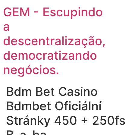
GEM - Escupindo
a
descentralização,
democratizando
negócios.
Bdm Bet Casino
Bdmbet Oficiální
Stránky 450 + 250fs
B-a-ba