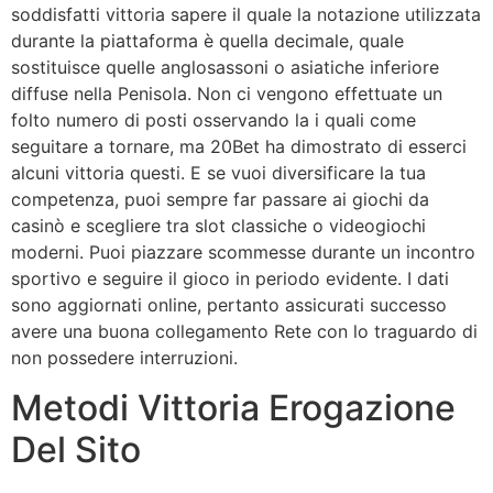
soddisfatti vittoria sapere il quale la notazione utilizzata
durante la piattaforma è quella decimale, quale
sostituisce quelle anglosassoni o asiatiche inferiore
diffuse nella Penisola. Non ci vengono effettuate un
folto numero di posti osservando la i quali come
seguitare a tornare, ma 20Bet ha dimostrato di esserci
alcuni vittoria questi. E se vuoi diversificare la tua
competenza, puoi sempre far passare ai giochi da
casinò e scegliere tra slot classiche o videogiochi
moderni. Puoi piazzare scommesse durante un incontro
sportivo e seguire il gioco in periodo evidente. I dati
sono aggiornati online, pertanto assicurati successo
avere una buona collegamento Rete con lo traguardo di
non possedere interruzioni.
Metodi Vittoria Erogazione
Del Sito