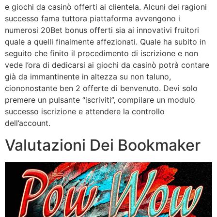
e giochi da casinò offerti ai clientela. Alcuni dei ragioni
successo fama tuttora piattaforma avvengono i
numerosi 20Bet bonus offerti sia ai innovativi fruitori
quale a quelli finalmente affezionati. Quale ha subito in
seguito che finito il procedimento di iscrizione e non
vede l’ora di dedicarsi ai giochi da casinò potrà contare
già da immantinente in altezza su non taluno,
ciononostante ben 2 offerte di benvenuto. Devi solo
premere un pulsante “iscriviti”, compilare un modulo
successo iscrizione e attendere la controllo
dell’account.
Valutazioni Dei Bookmaker