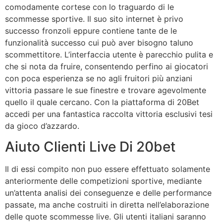
comodamente cortese con lo traguardo di le
scommesse sportive. Il suo sito internet è privo
successo fronzoli eppure contiene tante de le
funzionalità successo cui può aver bisogno taluno
scommettitore. L’interfaccia utente è parecchio pulita e
che si nota da fruire, consentendo perfino ai giocatori
con poca esperienza se no agli fruitori più anziani
vittoria passare le sue finestre e trovare agevolmente
quello il quale cercano. Con la piattaforma di 20Bet
accedi per una fantastica raccolta vittoria esclusivi tesi
da gioco d’azzardo.
Aiuto Clienti Live Di 20bet
Il di essi compito non puo essere effettuato solamente
anteriormente delle competizioni sportive, mediante
un’attenta analisi dei conseguenze e delle performance
passate, ma anche costruiti in diretta nell’elaborazione
delle quote scommesse live. Gli utenti italiani saranno