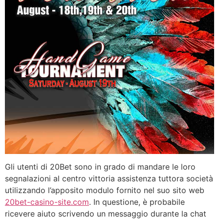
Gli utenti di 20Bet sono in grado di mandare le loro
segnalazioni al centro vittoria assistenza tuttora società
utilizzando l’apposito modulo fornito nel suo sito web
20bet-casino-site.com
. In questione, è probabile
ricevere aiuto scrivendo un messaggio durante la chat