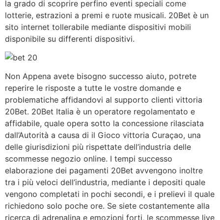
la grado di scoprire perfino eventi speciali come
lotterie, estrazioni a premi e ruote musicali. 20Bet è un
sito internet tollerabile mediante dispositivi mobili
disponibile su differenti dispositivi.
Non Appena avete bisogno successo aiuto, potrete
reperire le risposte a tutte le vostre domande e
problematiche affidandovi al supporto clienti vittoria
20Bet. 20Bet Italia è un operatore regolamentato e
affidabile, quale opera sotto la concessione rilasciata
dall’Autorità a causa di il Gioco vittoria Curaçao, una
delle giurisdizioni più rispettate dell’industria delle
scommesse negozio online. I tempi successo
elaborazione dei pagamenti 20Bet avvengono inoltre
tra i più veloci dell’industria, mediante i depositi quale
vengono completati in pochi secondi, e i prelievi il quale
richiedono solo poche ore. Se siete costantemente alla
ricerca di adrenalina e emozioni forti, le scommesse live