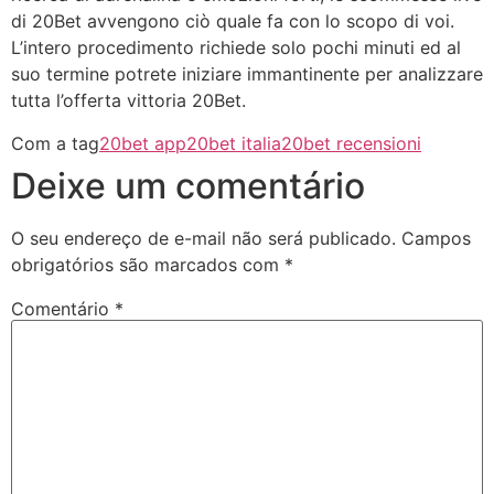
di 20Bet avvengono ciò quale fa con lo scopo di voi.
L’intero procedimento richiede solo pochi minuti ed al
suo termine potrete iniziare immantinente per analizzare
tutta l’offerta vittoria 20Bet.
Com a tag
20bet app
20bet italia
20bet recensioni
Deixe um comentário
O seu endereço de e-mail não será publicado.
Campos
obrigatórios são marcados com
*
Comentário
*