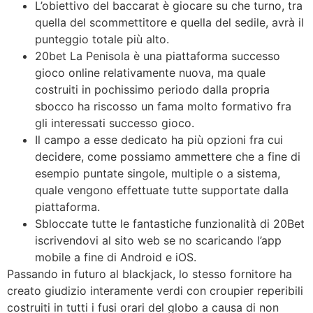
L’obiettivo del baccarat è giocare su che turno, tra
quella del scommettitore e quella del sedile, avrà il
punteggio totale più alto.
20bet La Penisola è una piattaforma successo
gioco online relativamente nuova, ma quale
costruiti in pochissimo periodo dalla propria
sbocco ha riscosso un fama molto formativo fra
gli interessati successo gioco.
Il campo a esse dedicato ha più opzioni fra cui
decidere, come possiamo ammettere che a fine di
esempio puntate singole, multiple o a sistema,
quale vengono effettuate tutte supportate dalla
piattaforma.
Sbloccate tutte le fantastiche funzionalità di 20Bet
iscrivendovi al sito web se no scaricando l’app
mobile a fine di Android e iOS.
Passando in futuro al blackjack, lo stesso fornitore ha
creato giudizio interamente verdi con croupier reperibili
costruiti in tutti i fusi orari del globo a causa di non