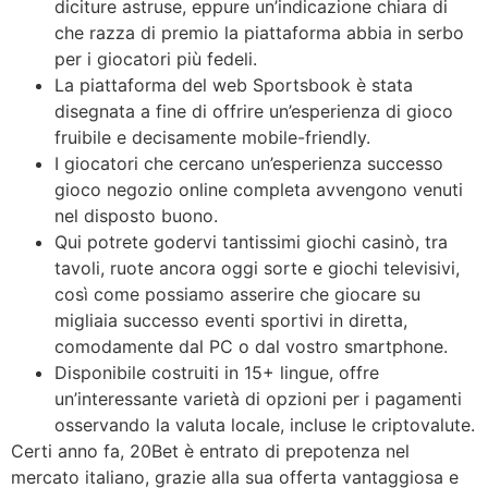
diciture astruse, eppure un’indicazione chiara di
che razza di premio la piattaforma abbia in serbo
per i giocatori più fedeli.
La piattaforma del web Sportsbook è stata
disegnata a fine di offrire un’esperienza di gioco
fruibile e decisamente mobile-friendly.
I giocatori che cercano un’esperienza successo
gioco negozio online completa avvengono venuti
nel disposto buono.
Qui potrete godervi tantissimi giochi casinò, tra
tavoli, ruote ancora oggi sorte e giochi televisivi,
così come possiamo asserire che giocare su
migliaia successo eventi sportivi in diretta,
comodamente dal PC o dal vostro smartphone.
Disponibile costruiti in 15+ lingue, offre
un’interessante varietà di opzioni per i pagamenti
osservando la valuta locale, incluse le criptovalute.
Certi anno fa, 20Bet è entrato di prepotenza nel
mercato italiano, grazie alla sua offerta vantaggiosa e