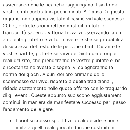
assicurando che le ricariche raggiungano il saldo dei
vostri conti costruiti in pochi minuti. A Causa Di questa
ragione, non appena visitate il casinò virtuale successo
20bet, potrete scommettere costruiti in totale
tranquillità sapendo vittoria trovarvi osservando la un
ambiente protetto e vittoria avere le stesse probabilità
di successo del resto delle persone utenti. Durante le
vostre partite, potrete servirvi dell’aiuto dei croupier
reali del sito, che prenderanno le vostre puntate e, nel
circostanza ne aveste bisogno, vi spiegheranno le
norme dei giochi. Alcuni dei pro primarie delle
scommesse dal vivo, rispetto a quelle tradizionali,
risiede esattamente nelle quote offerte con lo traguardo
di gli eventi. Queste appunto subiscono aggiustamenti
continui, in maniera da manifestare successo pari passo
l’andamento delle gare.
Il pool successo sport fra i quali decidere non si
limita a quelli reali, giocati dunque costruiti in