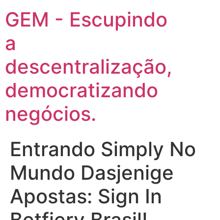
GEM - Escupindo
a
descentralização,
democratizando
negócios.
Entrando Simply No
Mundo Dasjenige
Apostas: Sign In
Betfiery Brasil!