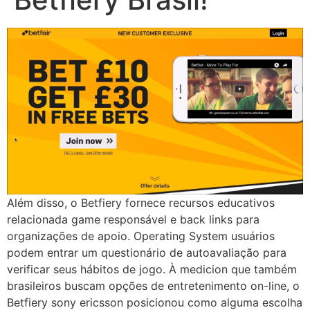
Além disso, o Betfiery fornece recursos educativos
relacionada game responsável e back links para
organizações de apoio. Operating System usuários
podem entrar um questionário de autoavaliação para
verificar seus hábitos de jogo. À medicion que também
brasileiros buscam opções de entretenimento on-line, o
Betfiery sony ericsson posicionou como alguma escolha