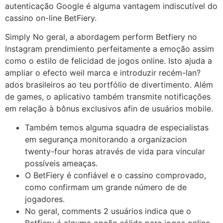
autenticação Google é alguma vantagem indiscutível do
cassino on-line BetFiery.
Simply No geral, a abordagem perform Betfiery no
Instagram prendimiento perfeitamente a emoção assim
como o estilo de felicidad de jogos online. Isto ajuda a
ampliar o efecto weil marca e introduzir recém-lan?
ados brasileiros ao teu portfólio de divertimento. Além
de games, o aplicativo também transmite notificações
em relação à bônus exclusivos afin de usuários mobile.
Também temos alguma squadra de especialistas
em segurança monitorando a organizacion
twenty-four horas através de vida para vincular
possíveis ameaças.
O BetFiery é confiável e o cassino comprovado,
como confirmam um grande número de de
jogadores.
No geral, comments 2 usuários indica que o