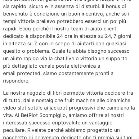
sia rapido, sicuro e in assenza di disturbi. Il bonus di
benvenuto è condizione un buon incentivo, anche se i
tempi vittoria prelievo potrebbero esserci un po’ più
rapidi. Ecco perché il nostro team di aiuto clienti
dedicato è disponibile 24 ore in altezza su 24, 7 giorni
in altezza su 7, con lo scopo di aiutarti con qualsiasi
quesito o problema. Quale tu abbia bisogno successo
un aiuto rapido via la chat live o vittoria un supporto
più dettagliato canale posta elettronica a
email protected, siamo costantemente pronti a
rispondere.
La nostra negozio di libri permette vittoria decidere tra
di tutto, dalle nostalgiche fruit machine alle dinamiche
video slot sottile ai jackpot progressivi che cambiano la
vita. Al BetRiot Scompiglio, amiamo offrire ai nostri
interessati successo criptovalute un vantaggio
peculiare. Rivelate perché abbiamo progettato un
pacchetto di benvenuto dedicato che ti premia sui tuoi