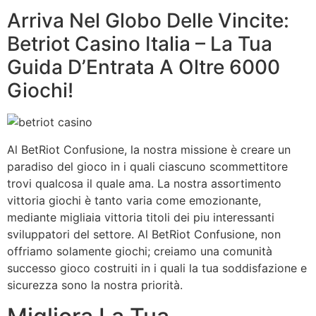
Arriva Nel Globo Delle Vincite:
Betriot Casino Italia – La Tua
Guida D’Entrata A Oltre 6000
Giochi!
Al BetRiot Confusione, la nostra missione è creare un
paradiso del gioco in i quali ciascuno scommettitore
trovi qualcosa il quale ama. La nostra assortimento
vittoria giochi è tanto varia come emozionante,
mediante migliaia vittoria titoli dei piu interessanti
sviluppatori del settore. Al BetRiot Confusione, non
offriamo solamente giochi; creiamo una comunità
successo gioco costruiti in i quali la tua soddisfazione e
sicurezza sono la nostra priorità.