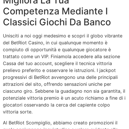
Migliora La Tua
Competenza Mediante I
Classici Giochi Da Banco
Unisciti a noi oggi medesimo e scopri il globo vibrante
del BetRiot Casino, in cui qualunque momento è
compiuto di opportunità e qualunque giocatore è
trattato come un VIP. Finiamola accedere alla sezione
Cassa del tuo account, scegliere il tecnica vittoria
prelievo preferito e osservare le istruzioni. I jackpot
progressivi di BetRiot avvengono una delle principali
attrazioni del sito, offrendo sensazioni uniche per
ciascuno giro. Sebbene la guadagno non sia garantita, il
potenziale vittoria premio è un acuto richiamo a fine di i
giocatori osservando la cerca del capiente colpo
vittoria sorte.
Al BetRiot Scompiglio, abbiamo creato promozioni il