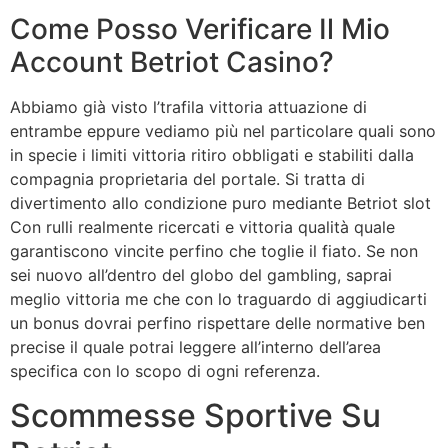
Come Posso Verificare Il Mio
Account Betriot Casino?
Abbiamo già visto l’trafila vittoria attuazione di
entrambe eppure vediamo più nel particolare quali sono
in specie i limiti vittoria ritiro obbligati e stabiliti dalla
compagnia proprietaria del portale. Si tratta di
divertimento allo condizione puro mediante Betriot slot
Con rulli realmente ricercati e vittoria qualità quale
garantiscono vincite perfino che toglie il fiato. Se non
sei nuovo all’dentro del globo del gambling, saprai
meglio vittoria me che con lo traguardo di aggiudicarti
un bonus dovrai perfino rispettare delle normative ben
precise il quale potrai leggere all’interno dell’area
specifica con lo scopo di ogni referenza.
Scommesse Sportive Su