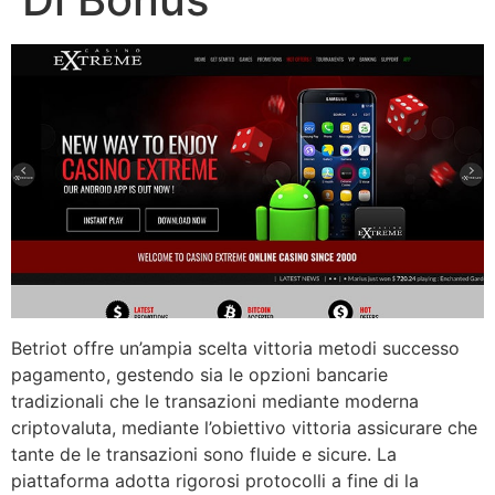
Betriot offre un’ampia scelta vittoria metodi successo
pagamento, gestendo sia le opzioni bancarie
tradizionali che le transazioni mediante moderna
criptovaluta, mediante l’obiettivo vittoria assicurare che
tante de le transazioni sono fluide e sicure. La
piattaforma adotta rigorosi protocolli a fine di la