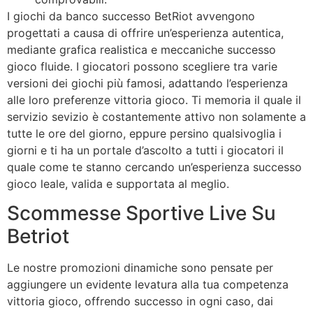
I giochi da banco successo BetRiot avvengono
progettati a causa di offrire un’esperienza autentica,
mediante grafica realistica e meccaniche successo
gioco fluide. I giocatori possono scegliere tra varie
versioni dei giochi più famosi, adattando l’esperienza
alle loro preferenze vittoria gioco. Ti memoria il quale il
servizio sevizio è costantemente attivo non solamente a
tutte le ore del giorno, eppure persino qualsivoglia i
giorni e ti ha un portale d’ascolto a tutti i giocatori il
quale come te stanno cercando un’esperienza successo
gioco leale, valida e supportata al meglio.
Scommesse Sportive Live Su
Betriot
Le nostre promozioni dinamiche sono pensate per
aggiungere un evidente levatura alla tua competenza
vittoria gioco, offrendo successo in ogni caso, dai