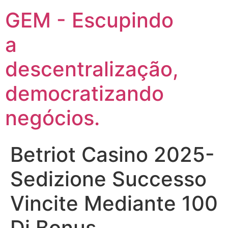
GEM - Escupindo
a
descentralização,
democratizando
negócios.
Betriot Casino 2025-
Sedizione Successo
Vincite Mediante 100
Di Bonus