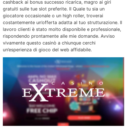
cashback ai bonus successo ricarica, magro ai giri
gratuiti sulle tue slot preferite. Il Quale tu sia un
giocatore occasionale o un high roller, troverai
costantemente un’offerta adatta al tuo strutturazione. Il
lavoro clienti è stato molto disponibile e professionale,
rispondendo prontamente alle mie domande. Avviso
vivamente questo casinò a chiunque cerchi
un’esperienza di gioco del web affidabile.