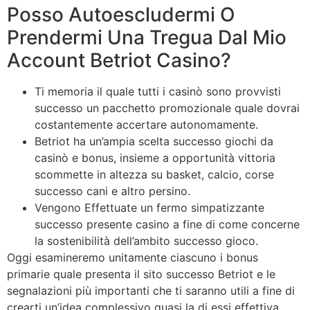
Posso Autoescludermi O
Prendermi Una Tregua Dal Mio
Account Betriot Casino?
Ti memoria il quale tutti i casinò sono provvisti
successo un pacchetto promozionale quale dovrai
costantemente accertare autonomamente.
Betriot ha un’ampia scelta successo giochi da
casinò e bonus, insieme a opportunità vittoria
scommette in altezza su basket, calcio, corse
successo cani e altro persino.
Vengono Effettuate un fermo simpatizzante
successo presente casino a fine di come concerne
la sostenibilità dell’ambito successo gioco.
Oggi esamineremo unitamente ciascuno i bonus
primarie quale presenta il sito successo Betriot e le
segnalazioni più importanti che ti saranno utili a fine di
crearti un’idea complessivo quasi la di essi effettiva