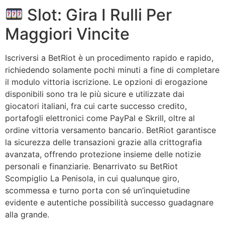
Slot: Gira I Rulli Per
Maggiori Vincite
Iscriversi a BetRiot è un procedimento rapido e rapido,
richiedendo solamente pochi minuti a fine di completare
il modulo vittoria iscrizione. Le opzioni di erogazione
disponibili sono tra le più sicure e utilizzate dai
giocatori italiani, fra cui carte successo credito,
portafogli elettronici come PayPal e Skrill, oltre al
ordine vittoria versamento bancario. BetRiot garantisce
la sicurezza delle transazioni grazie alla crittografia
avanzata, offrendo protezione insieme delle notizie
personali e finanziarie. Benarrivato su BetRiot
Scompiglio La Penisola, in cui qualunque giro,
scommessa e turno porta con sé un’inquietudine
evidente e autentiche possibilità successo guadagnare
alla grande.