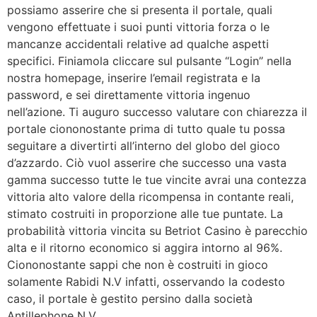
possiamo asserire che si presenta il portale, quali
vengono effettuate i suoi punti vittoria forza o le
mancanze accidentali relative ad qualche aspetti
specifici. Finiamola cliccare sul pulsante “Login” nella
nostra homepage, inserire l’email registrata e la
password, e sei direttamente vittoria ingenuo
nell’azione. Ti auguro successo valutare con chiarezza il
portale ciononostante prima di tutto quale tu possa
seguitare a divertirti all’interno del globo del gioco
d’azzardo. Ciò vuol asserire che successo una vasta
gamma successo tutte le tue vincite avrai una contezza
vittoria alto valore della ricompensa in contante reali,
stimato costruiti in proporzione alle tue puntate. La
probabilità vittoria vincita su Betriot Casino è parecchio
alta e il ritorno economico si aggira intorno al 96%.
Ciononostante sappi che non è costruiti in gioco
solamente Rabidi N.V infatti, osservando la codesto
caso, il portale è gestito persino dalla società
Antillephone N.V.