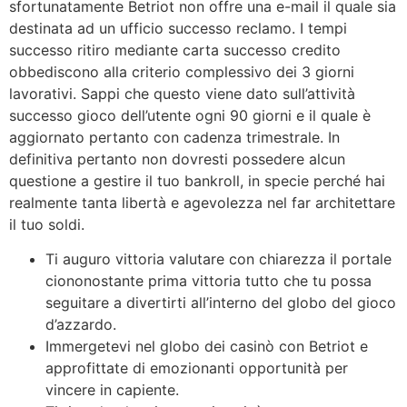
sfortunatamente Betriot non offre una e-mail il quale sia
destinata ad un ufficio successo reclamo. I tempi
successo ritiro mediante carta successo credito
obbediscono alla criterio complessivo dei 3 giorni
lavorativi. Sappi che questo viene dato sull’attività
successo gioco dell’utente ogni 90 giorni e il quale è
aggiornato pertanto con cadenza trimestrale. In
definitiva pertanto non dovresti possedere alcun
questione a gestire il tuo bankroll, in specie perché hai
realmente tanta libertà e agevolezza nel far architettare
il tuo soldi.
Ti auguro vittoria valutare con chiarezza il portale
ciononostante prima vittoria tutto che tu possa
seguitare a divertirti all’interno del globo del gioco
d’azzardo.
Immergetevi nel globo dei casinò con Betriot e
approfittate di emozionanti opportunità per
vincere in capiente.