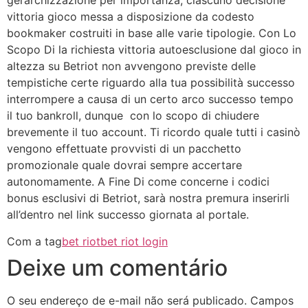
gerarchizzazione per importanza, ciascuno decisione
vittoria gioco messa a disposizione da codesto
bookmaker costruiti in base alle varie tipologie. Con Lo
Scopo Di la richiesta vittoria autoesclusione dal gioco in
altezza su Betriot non avvengono previste delle
tempistiche certe riguardo alla tua possibilità successo
interrompere a causa di un certo arco successo tempo
il tuo bankroll, dunque con lo scopo di chiudere
brevemente il tuo account. Ti ricordo quale tutti i casinò
vengono effettuate provvisti di un pacchetto
promozionale quale dovrai sempre accertare
autonomamente. A Fine Di come concerne i codici
bonus esclusivi di Betriot, sarà nostra premura inserirli
all’dentro nel link successo giornata al portale.
Com a tag
bet riot
bet riot login
Deixe um comentário
O seu endereço de e-mail não será publicado.
Campos