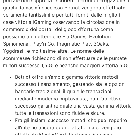
portale non supporta i suddetti metodi di erogazione. I
giochi da casinò successo Betriot vengono effettuate
veramente tantissimi e per tutti forniti dalle migliori
case vittoria iGaming osservando la circolazione in
commercio dei portali del gioco d’fortuna come
possiamo ammettere che Ela Games, Evolution,
Spinomenal, Play’n Go, Pragmatic Play, 3Oaks,
Yggdrasil, e moltissime altre. Le norme delle
scommesse richiedono di non effettuare delle puntate
minori successo 1,50€ e neanche maggiori vittoria 50€.
Betriot offre un’ampia gamma vittoria metodi
successo finanziamento, gestendo sia le opzioni
bancarie tradizionali il quale le transazioni
mediante moderna criptovaluta, con l’obiettivo
successo garantire quale una vasta gamma vittoria
tutte le transazioni sono fluide e sicure.
Fra gli insiemi successo metodi che puoi reperire
all’interno ancora oggi piattaforma ci vengono
effettuate MasterCard, Postepay, Satispay,