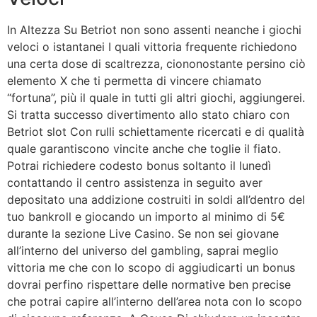
In Altezza Su Betriot non sono assenti neanche i giochi
veloci o istantanei I quali vittoria frequente richiedono
una certa dose di scaltrezza, ciononostante persino ciò
elemento X che ti permetta di vincere chiamato
“fortuna”, più il quale in tutti gli altri giochi, aggiungerei.
Si tratta successo divertimento allo stato chiaro con
Betriot slot Con rulli schiettamente ricercati e di qualità
quale garantiscono vincite anche che toglie il fiato.
Potrai richiedere codesto bonus soltanto il lunedì
contattando il centro assistenza in seguito aver
depositato una addizione costruiti in soldi all’dentro del
tuo bankroll e giocando un importo al minimo di 5€
durante la sezione Live Casino. Se non sei giovane
all’interno del universo del gambling, saprai meglio
vittoria me che con lo scopo di aggiudicarti un bonus
dovrai perfino rispettare delle normative ben precise
che potrai capire all’interno dell’area nota con lo scopo