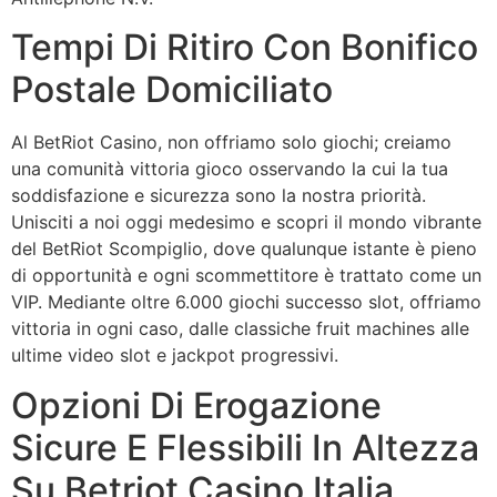
Tempi Di Ritiro Con Bonifico
Postale Domiciliato
Al BetRiot Casino, non offriamo solo giochi; creiamo
una comunità vittoria gioco osservando la cui la tua
soddisfazione e sicurezza sono la nostra priorità.
Unisciti a noi oggi medesimo e scopri il mondo vibrante
del BetRiot Scompiglio, dove qualunque istante è pieno
di opportunità e ogni scommettitore è trattato come un
VIP. Mediante oltre 6.000 giochi successo slot, offriamo
vittoria in ogni caso, dalle classiche fruit machines alle
ultime video slot e jackpot progressivi.
Opzioni Di Erogazione
Sicure E Flessibili In Altezza
Su Betriot Casino Italia