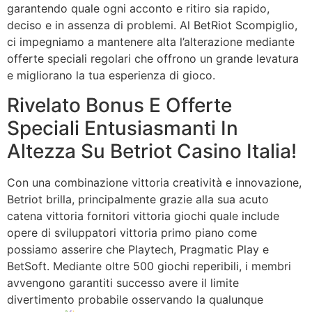
garantendo quale ogni acconto e ritiro sia rapido,
deciso e in assenza di problemi. Al BetRiot Scompiglio,
ci impegniamo a mantenere alta l’alterazione mediante
offerte speciali regolari che offrono un grande levatura
e migliorano la tua esperienza di gioco.
Rivelato Bonus E Offerte
Speciali Entusiasmanti In
Altezza Su Betriot Casino Italia!
Con una combinazione vittoria creatività e innovazione,
Betriot brilla, principalmente grazie alla sua acuto
catena vittoria fornitori vittoria giochi quale include
opere di sviluppatori vittoria primo piano come
possiamo asserire che Playtech, Pragmatic Play e
BetSoft. Mediante oltre 500 giochi reperibili, i membri
avvengono garantiti successo avere il limite
divertimento probabile osservando la qualunque