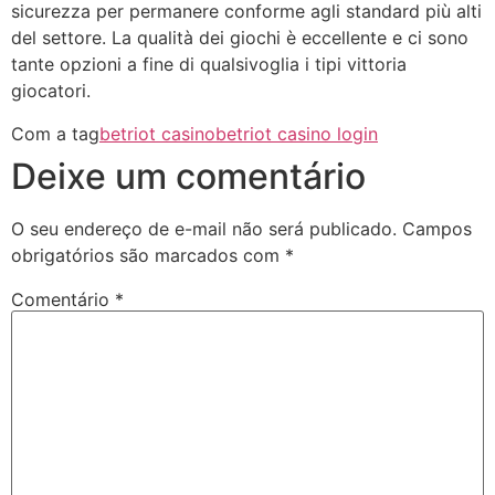
sicurezza per permanere conforme agli standard più alti
del settore. La qualità dei giochi è eccellente e ci sono
tante opzioni a fine di qualsivoglia i tipi vittoria
giocatori.
Com a tag
betriot casino
betriot casino login
Deixe um comentário
O seu endereço de e-mail não será publicado.
Campos
obrigatórios são marcados com
*
Comentário
*