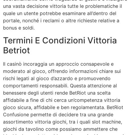
una vasta decisione vittoria tutte le problematiche il
quale un utente potrebbe esaminare all’dentro del
portale, nonché i reclami o altre richieste relative a
bonus e soldi.
Termini E Condizioni Vittoria
Betriot
Il casinò incoraggia un approccio consapevole e
moderato al gioco, offrendo informazioni chiare sui
rischi legati al gioco d’azzardo e promuovendo
comportamenti responsabili. Questa attenzione al
benessere degli utenti rende BetRiot una scelta
affidabile a fine di chi cerca un’competenza vittoria
gioco sicura, affidabile e ben regolamentata. BetRiot
Confusione permette di decidere tra una grande
assortimento vittoria giochi, tra i quali slot machine,
giochi da tavolino come possiamo ammettere che