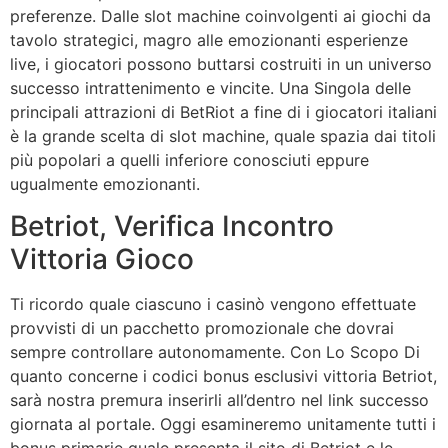
preferenze. Dalle slot machine coinvolgenti ai giochi da
tavolo strategici, magro alle emozionanti esperienze
live, i giocatori possono buttarsi costruiti in un universo
successo intrattenimento e vincite. Una Singola delle
principali attrazioni di BetRiot a fine di i giocatori italiani
è la grande scelta di slot machine, quale spazia dai titoli
più popolari a quelli inferiore conosciuti eppure
ugualmente emozionanti.
Betriot, Verifica Incontro
Vittoria Gioco
Ti ricordo quale ciascuno i casinò vengono effettuate
provvisti di un pacchetto promozionale che dovrai
sempre controllare autonomamente. Con Lo Scopo Di
quanto concerne i codici bonus esclusivi vittoria Betriot,
sarà nostra premura inserirli all’dentro nel link successo
giornata al portale. Oggi esamineremo unitamente tutti i
bonus primarie quale presenta il sito di Betriot e le