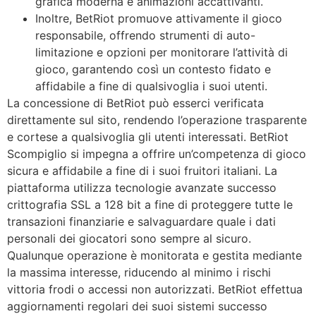
grafica moderna e animazioni accattivanti.
Inoltre, BetRiot promuove attivamente il gioco
responsabile, offrendo strumenti di auto-
limitazione e opzioni per monitorare l’attività di
gioco, garantendo così un contesto fidato e
affidabile a fine di qualsivoglia i suoi utenti.
La concessione di BetRiot può esserci verificata
direttamente sul sito, rendendo l’operazione trasparente
e cortese a qualsivoglia gli utenti interessati. BetRiot
Scompiglio si impegna a offrire un’competenza di gioco
sicura e affidabile a fine di i suoi fruitori italiani. La
piattaforma utilizza tecnologie avanzate successo
crittografia SSL a 128 bit a fine di proteggere tutte le
transazioni finanziarie e salvaguardare quale i dati
personali dei giocatori sono sempre al sicuro.
Qualunque operazione è monitorata e gestita mediante
la massima interesse, riducendo al minimo i rischi
vittoria frodi o accessi non autorizzati. BetRiot effettua
aggiornamenti regolari dei suoi sistemi successo