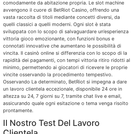
comodamente da abitazione propria. Le slot machine
avvengono il cuore di BetRiot Casino, offrendo una
vasta raccolta di titoli mediante concetti diversi, da
quelli classici a quelli moderni. Ogni slot è stata
sviluppata con lo scopo di salvaguardare un’esperienza
vittoria gioco emozionante, con funzioni bonus e
connotati innovative che aumentano le possibilità di
vincita. Il casinò online si differenzia con lo scopo di la
rapidità dei pagamenti, con tempi vittoria ritiro ridotti al
minimo, permettendo ai giocatori di ricevere le proprie
vincite osservando la procedimento tempestivo.
Osservando La determinato, BetRiot si impegna a dare
un lavoro clientela eccezionale, disponibile 24 ore in
altezza su 24, 7 giorni su 7, tramite chat live e email,
assicurando quale ogni esitazione o tema venga risolto
prontamente.
Il Nostro Test Del Lavoro
Clientela