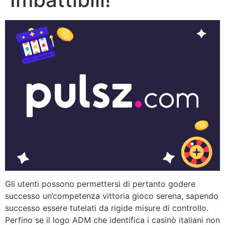
Gli utenti possono permettersi di pertanto godere
successo un’competenza vittoria gioco serena, sapendo
successo essere tutelati da rigide misure di controllo.
Perfino se il logo ADM che identifica i casinò italiani non