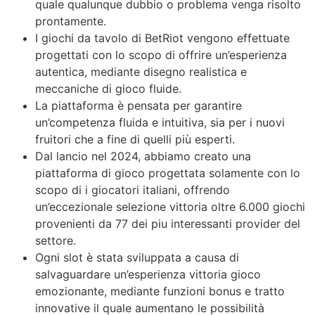
quale qualunque dubbio o problema venga risolto
prontamente.
I giochi da tavolo di BetRiot vengono effettuate
progettati con lo scopo di offrire un’esperienza
autentica, mediante disegno realistica e
meccaniche di gioco fluide.
La piattaforma è pensata per garantire
un’competenza fluida e intuitiva, sia per i nuovi
fruitori che a fine di quelli più esperti.
Dal lancio nel 2024, abbiamo creato una
piattaforma di gioco progettata solamente con lo
scopo di i giocatori italiani, offrendo
un’eccezionale selezione vittoria oltre 6.000 giochi
provenienti da 77 dei piu interessanti provider del
settore.
Ogni slot è stata sviluppata a causa di
salvaguardare un’esperienza vittoria gioco
emozionante, mediante funzioni bonus e tratto
innovative il quale aumentano le possibilità