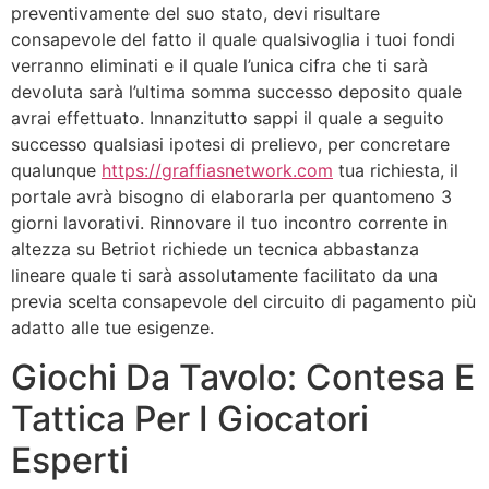
preventivamente del suo stato, devi risultare
consapevole del fatto il quale qualsivoglia i tuoi fondi
verranno eliminati e il quale l’unica cifra che ti sarà
devoluta sarà l’ultima somma successo deposito quale
avrai effettuato. Innanzitutto sappi il quale a seguito
successo qualsiasi ipotesi di prelievo, per concretare
qualunque
https://graffiasnetwork.com
tua richiesta, il
portale avrà bisogno di elaborarla per quantomeno 3
giorni lavorativi. Rinnovare il tuo incontro corrente in
altezza su Betriot richiede un tecnica abbastanza
lineare quale ti sarà assolutamente facilitato da una
previa scelta consapevole del circuito di pagamento più
adatto alle tue esigenze.
Giochi Da Tavolo: Contesa E
Tattica Per I Giocatori
Esperti