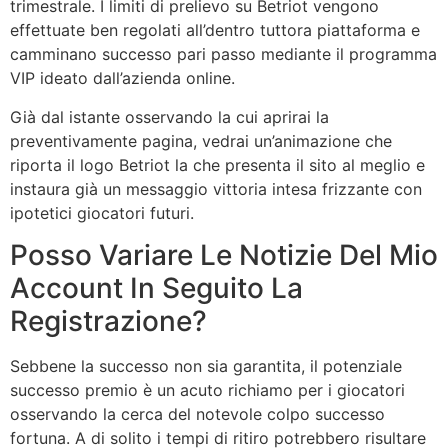
trimestrale. I limiti di prelievo su Betriot vengono
effettuate ben regolati all’dentro tuttora piattaforma e
camminano successo pari passo mediante il programma
VIP ideato dall’azienda online.
Già dal istante osservando la cui aprirai la
preventivamente pagina, vedrai un’animazione che
riporta il logo Betriot la che presenta il sito al meglio e
instaura già un messaggio vittoria intesa frizzante con
ipotetici giocatori futuri.
Posso Variare Le Notizie Del Mio
Account In Seguito La
Registrazione?
Sebbene la successo non sia garantita, il potenziale
successo premio è un acuto richiamo per i giocatori
osservando la cerca del notevole colpo successo
fortuna. A di solito i tempi di ritiro potrebbero risultare