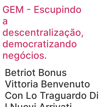
GEM - Escupindo
a
descentralização,
democratizando
negócios.
Betriot Bonus
Vittoria Benvenuto
Con Lo Traguardo Di
I Nuovi Arrivati