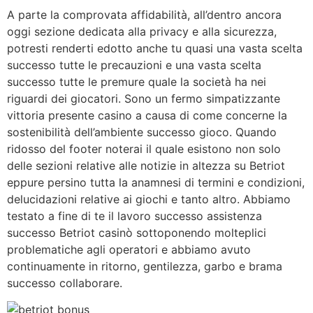
A parte la comprovata affidabilità, all’dentro ancora
oggi sezione dedicata alla privacy e alla sicurezza,
potresti renderti edotto anche tu quasi una vasta scelta
successo tutte le precauzioni e una vasta scelta
successo tutte le premure quale la società ha nei
riguardi dei giocatori. Sono un fermo simpatizzante
vittoria presente casino a causa di come concerne la
sostenibilità dell’ambiente successo gioco. Quando
ridosso del footer noterai il quale esistono non solo
delle sezioni relative alle notizie in altezza su Betriot
eppure persino tutta la anamnesi di termini e condizioni,
delucidazioni relative ai giochi e tanto altro. Abbiamo
testato a fine di te il lavoro successo assistenza
successo Betriot casinò sottoponendo molteplici
problematiche agli operatori e abbiamo avuto
continuamente in ritorno, gentilezza, garbo e brama
successo collaborare.