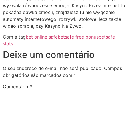
wyzwala równoczesne emocje. Kasyno Przez Internet to
pokaźna dawka emocji, znajdziesz tu nie wyłącznie
automaty internetowego, rozrywki stołowe, lecz także
wideo scrable, czy Kasyno Na Żywo.
Com a tag
bet online safe
betsafe free bonus
betsafe
slots
Deixe um comentário
O seu endereço de e-mail não será publicado.
Campos
obrigatórios são marcados com
*
Comentário
*