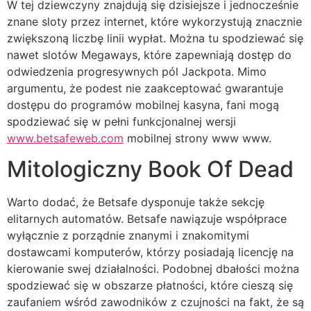
W tej dziewczyny znajdują się dzisiejsze i jednocześnie
znane sloty przez internet, które wykorzystują znacznie
zwiększoną liczbę linii wypłat. Można tu spodziewać się
nawet slotów Megaways, które zapewniają dostęp do
odwiedzenia progresywnych pól Jackpota. Mimo
argumentu, że podest nie zaakceptować gwarantuje
dostępu do programów mobilnej kasyna, fani mogą
spodziewać się w pełni funkcjonalnej wersji
www.betsafeweb.com
mobilnej strony www www.
Mitologiczny Book Of Dead
Warto dodać, że Betsafe dysponuje także sekcję
elitarnych automatów. Betsafe nawiązuje współprace
wyłącznie z porządnie znanymi i znakomitymi
dostawcami komputerów, którzy posiadają licencję na
kierowanie swej działalności. Podobnej dbałości można
spodziewać się w obszarze płatności, które cieszą się
zaufaniem wśród zawodników z czujności na fakt, że są