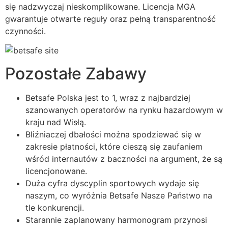
się nadzwyczaj nieskomplikowane. Licencja MGA
gwarantuje otwarte reguły oraz pełną transparentność
czynności.
Pozostałe Zabawy
Betsafe Polska jest to 1, wraz z najbardziej
szanowanych operatorów na rynku hazardowym w
kraju nad Wisłą.
Bliźniaczej dbałości można spodziewać się w
zakresie płatności, które cieszą się zaufaniem
wśród internautów z baczności na argument, że są
licencjonowane.
Duża cyfra dyscyplin sportowych wydaje się
naszym, co wyróżnia Betsafe Nasze Państwo na
tle konkurencji.
Starannie zaplanowany harmonogram przynosi