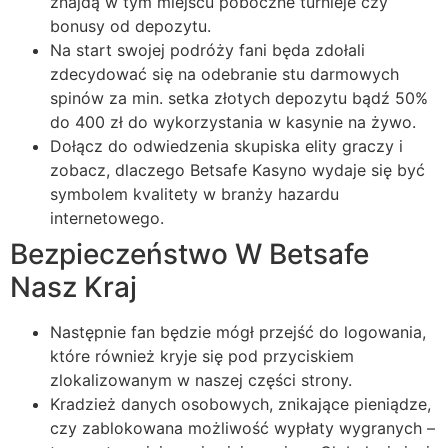
znajdą w tym miejscu poboczne turnieje czy
bonusy od depozytu.
Na start swojej podróży fani będa zdołali
zdecydować się na odebranie stu darmowych
spinów za min. setka złotych depozytu bądź 50%
do 400 zł do wykorzystania w kasynie na żywo.
Dołącz do odwiedzenia skupiska elity graczy i
zobacz, dlaczego Betsafe Kasyno wydaje się być
symbolem kvalitety w branży hazardu
internetowego.
Bezpieczeństwo W Betsafe
Nasz Kraj
Następnie fan będzie mógł przejść do logowania,
które również kryje się pod przyciskiem
zlokalizowanym w naszej części strony.
Kradzież danych osobowych, znikające pieniądze,
czy zablokowana możliwość wypłaty wygranych –