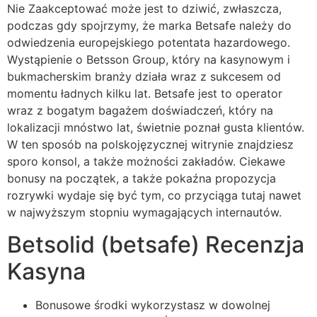
Nie Zaakceptować może jest to dziwić, zwłaszcza,
podczas gdy spojrzymy, że marka Betsafe należy do
odwiedzenia europejskiego potentata hazardowego.
Wystąpienie o Betsson Group, który na kasynowym i
bukmacherskim branży działa wraz z sukcesem od
momentu ładnych kilku lat. Betsafe jest to operator
wraz z bogatym bagażem doświadczeń, który na
lokalizacji mnóstwo lat, świetnie poznał gusta klientów.
W ten sposób na polskojęzycznej witrynie znajdziesz
sporo konsol, a także możności zakładów. Ciekawe
bonusy na początek, a także pokaźna propozycja
rozrywki wydaje się być tym, co przyciąga tutaj nawet
w najwyższym stopniu wymagających internautów.
Betsolid (betsafe) Recenzja
Kasyna
Bonusowe środki wykorzystasz w dowolnej