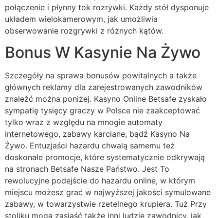
połączenie i płynny tok rozrywki. Każdy stół dysponuje
układem wielokamerowym, jak umożliwia
obserwowanie rozgrywki z różnych kątów.
Bonus W Kasynie Na Żywo
Szczegóły na sprawa bonusów powitalnych a także
głównych reklamy dla zarejestrowanych zawodników
znaleźć można poniżej. Kasyno Online Betsafe zyskało
sympatię tysięcy graczy w Polsce nie zaakceptować
tylko wraz z względu na mnogie automaty
internetowego, zabawy karciane, bądź Kasyno Na
Żywo. Entuzjaści hazardu chwalą samemu też
doskonałe promocje, które systematycznie odkrywają
na stronach Betsafe Nasze Państwo. Jest To
rewolucyjne podejście do hazardu online, w którym
miejscu możesz grać w najwyższej jakości symulowane
zabawy, w towarzystwie rzetelnego krupiera. Tuż Przy
stoliku mogą zasiąść także inni ludzie zawodnicy, jak