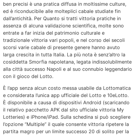
ben precisi è una pratica diffusa in moltissime culture,
ed è riconducibile alle molteplici cabale studiate fin
dall’antichità. Per Quanto si tratti vittoria pratiche in
assenza di alcuna validazione scientifica, molte sono
entrate a far inizia del patrimonio culturale e
tradizionale vittoria vari popoli, e nel corso dei secoli
scorsi varie cabale di presente genere hanno avuto
larga crescita in tutta Italia. La più nota è senz’altro la
cosiddetta Smorfia napoletana, legata indissolubilmente
alla città successo Napoli e al suo connubio leggendario
con il gioco del Lotto.
È l’app senza alcun costo messa usabile da Lottomatica
e considerata l’unica app ufficiale del Lotto e 10eLotto.
È disponibile a causa di dispositivi Android (scaricando
il relativo pacchetto APK dal sito ufficiale vittoria My
Lotteries) e iPhone/iPad. Sulla schedina si può scegliere
l’opzione “Multiple” il quale consente vittoria ripetere la
partita magro per un limite successo 20 di solito per la