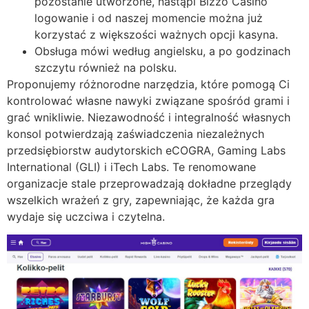
pozostanie utworzone, nastąpi Bizzo Casino
logowanie i od naszej momencie można już
korzystać z większości ważnych opcji kasyna.
Obsługa mówi według angielsku, a po godzinach
szczytu również na polsku.
Proponujemy różnorodne narzędzia, które pomogą Ci
kontrolować własne nawyki związane spośród grami i
grać wnikliwie. Niezawodność i integralność własnych
konsol potwierdzają zaświadczenia niezależnych
przedsiębiorstw audytorskich eCOGRA, Gaming Labs
International (GLI) i iTech Labs. Te renomowane
organizacje stale przeprowadzają dokładne przeglądy
wszelkich wrażeń z gry, zapewniając, że każda gra
wydaje się uczciwa i czytelna.