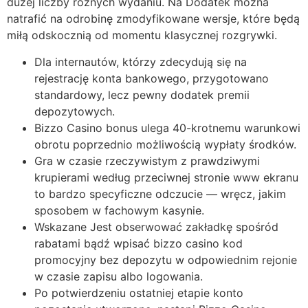
dużej liczby różnych wydaniu. Na Dodatek można
natrafić na odrobinę zmodyfikowane wersje, które będą
miłą odskocznią od momentu klasycznej rozgrywki.
Dla internautów, którzy zdecydują się na
rejestrację konta bankowego, przygotowano
standardowy, lecz pewny dodatek premii
depozytowych.
Bizzo Casino bonus ulega 40-krotnemu warunkowi
obrotu poprzednio możliwością wypłaty środków.
Gra w czasie rzeczywistym z prawdziwymi
krupierami według przeciwnej stronie www ekranu
to bardzo specyficzne odczucie — wręcz, jakim
sposobem w fachowym kasynie.
Wskazane Jest obserwować zakładkę spośród
rabatami bądź wpisać bizzo casino kod
promocyjny bez depozytu w odpowiednim rejonie
w czasie zapisu albo logowania.
Po potwierdzeniu ostatniej etapie konto