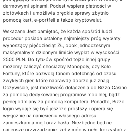
darmowymi spinami. Podest wspiera płatności w
złotówkach i umożliwia prędkie sprawy zbytnio
pomocą kart, e-portfeli a także kryptowalut.
Wskazane Jest pamiętać, że każda spośród ludzi
procedur posiada ustalony najmniejszy próg wypłaty
wynoszący pięćdziesiąt ZŁ, obok jednoczesnym
maksymalnym dziennym limicie wypłat w wysokości
2500 PLN. Do tytułów spośród tejże innej grupy
możemy zaliczyć chociażby Monopoly, czy Koło
Fortuny, które pozwolą fanom odetchnąć od czasu
zwykłych gier, które naprawdę dobrze już znają.
Oczywiście, jest możliwość dołączenia do Bizzo Casino
za pomocą dedykowanej programów mobilnej, bądź
pełnej odmiany za pomocą komputera. Ponadto, Bizzo
login wydaje się być jeszcze prostszy i opiera się
wyłącznie na naniesieniu własnego adresu
zamieszkamia mejl oraz hasła. Niezbędne będzie
najlepsze przyrządzanie, żeby móc w pełni korzystać z