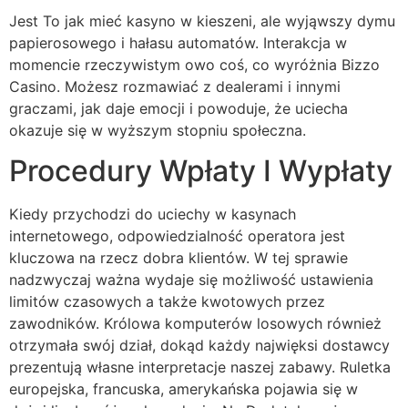
Jest To jak mieć kasyno w kieszeni, ale wyjąwszy dymu
papierosowego i hałasu automatów. Interakcja w
momencie rzeczywistym owo coś, co wyróżnia Bizzo
Casino. Możesz rozmawiać z dealerami i innymi
graczami, jak daje emocji i powoduje, że uciecha
okazuje się w wyższym stopniu społeczna.
Procedury Wpłaty I Wypłaty
Kiedy przychodzi do uciechy w kasynach
internetowego, odpowiedzialność operatora jest
kluczowa na rzecz dobra klientów. W tej sprawie
nadzwyczaj ważna wydaje się możliwość ustawienia
limitów czasowych a także kwotowych przez
zawodników. Królowa komputerów losowych również
otrzymała swój dział, dokąd każdy najwięksi dostawcy
prezentują własne interpretacje naszej zabawy. Ruletka
europejska, francuska, amerykańska pojawia się w