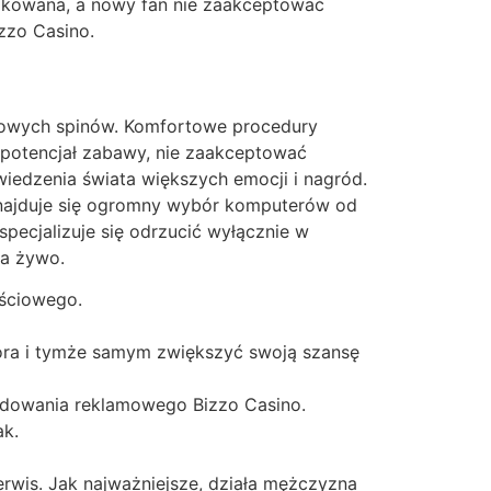
okowana, a nowy fan nie zaakceptować
zzo Casino.
rmowych spinów. Komfortowe procedury
 potencjał zabawy, nie zaakceptować
iedzenia świata większych emocji i nagród.
odnajduje się ogromny wybór komputerów od
pecjalizuje się odrzucić wyłącznie w
na żywo.
ościowego.
ora i tymże samym zwiększyć swoją szansę
kodowania reklamowego Bizzo Casino.
ak.
erwis. Jak najważniejsze, działa mężczyzna