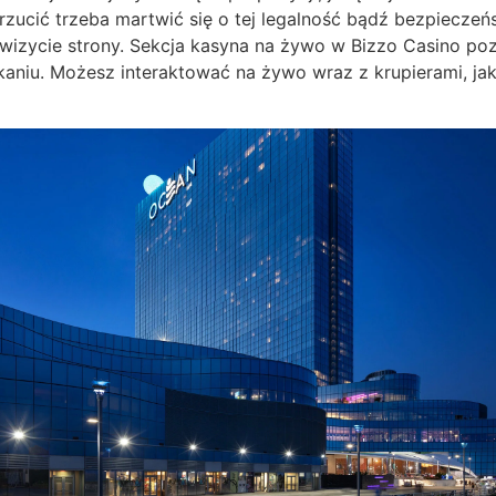
drzucić trzeba martwić się o tej legalność bądź bezpiecz
wizycie strony. Sekcja kasyna na żywo w Bizzo Casino po
niu. Możesz interaktować na żywo wraz z krupierami, ja