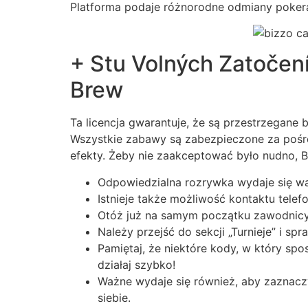
Platforma podaje różnorodne odmiany pokera
+ Stu Volných Zatočen
Brew
Ta licencja gwarantuje, że są przestrzegane
Wszystkie zabawy są zabezpieczone za pośre
efekty. Żeby nie zaakceptować było nudno, 
Odpowiedzialna rozrywka wydaje się wa
Istnieje także możliwość kontaktu tel
Otóż już na samym początku zawodnicy
Należy przejść do sekcji „Turnieje” i spr
Pamiętaj, że niektóre kody, w który s
działaj szybko!
Ważne wydaje się również, aby zaznacz
siebie.