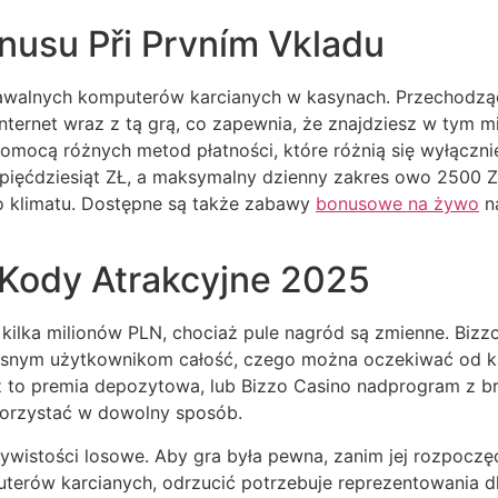
nusu Při Prvním Vkladu
walnych komputerów karcianych w kasynach. Przechodząc 
internet wraz z tą grą, co zapewnia, że znajdziesz w tym m
mocą różnych metod płatności, które różnią się wyłącznie
pięćdziesiąt ZŁ, a maksymalny dzienny zakres owo 2500 ZŁ.
o klimatu. Dostępne są także zabawy
bonusowe na żywo
na
 Kody Atrakcyjne 2025
lka milionów PLN, chociaż pule nagród są zmienne. Bizzo C
nym użytkownikom całość, czego można oczekiwać od ka
o premia depozytowa, lub Bizzo Casino nadprogram z bra
korzystać w dowolny sposób.
ywistości losowe. Aby gra była pewna, zanim jej rozpoczęc
uterów karcianych, odrzucić potrzebuje reprezentowania 