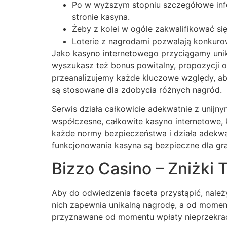
Po w wyższym stopniu szczegółowe inf
stronie kasyna.
Żeby z kolei w ogóle zakwalifikować si
Loterie z nagrodami pozwalają konkuro
Jako kasyno internetowego przyciągamy unik
wyszukasz też bonus powitalny, propozycji o
przeanalizujemy każde kluczowe względy, ab
są stosowane dla zdobycia różnych nagród.
Serwis działa całkowicie adekwatnie z unij
współczesne, całkowite kasyno internetowe,
każde normy bezpieczeństwa i działa adekwat
funkcjonowania kasyna są bezpieczne dla gr
Bizzo Casino – Zniżki
Aby do odwiedzenia faceta przystąpić, nale
nich zapewnia unikalną nagrodę, a od mome
przyznawane od momentu wpłaty nieprzekracz