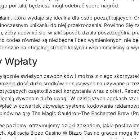
tego portalu, będziesz mógł odebrać sporo nagród.
gułami, która wydaje się idealna dla osób początkujących. 
jednoczesnym unikaniu do niej przekroczenia. Powinno Się
ch, żeby upewnić się, w jaki sposób działa poszczególna p
ino codes również są niezbędne i bez wymienionych, nie 
idoczne na oficjalnej stronie kasyna i wspomnieliśmy o w
 Wpłaty
wyłącznie świeżych zawodników i można z niego skorzyst
starczają dość dużo środków bonusowych na używane prze
yczących częstotliwości korzystania wraz z ofert. Rabaty
ęcają dywanom dużo uwagi. W dzisiejszych epokach szeroki
 Wpłać w czwartek używając systemu kodowania reklamow
pinów na grę The Magic Cauldron-The Enchanted Brew (Pra
ne poziomy, otrzymujemy dzięki zakładom, jakie postawimy
h. Aplikacja Bizzo Casino W Bizzo Casino gracze mogą lic