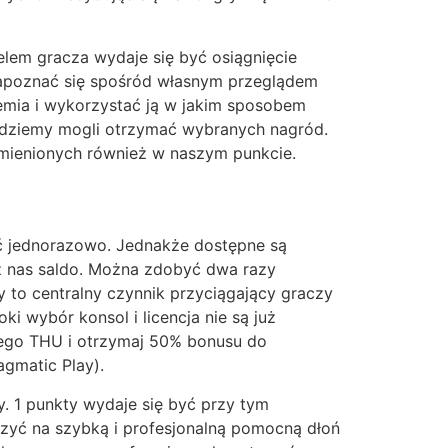
Celem gracza wydaje się być osiągnięcie
 zapoznać się spośród własnym przeglądem
remia i wykorzystać ją w jakim sposobem
będziemy mogli otrzymać wybranych nagród.
ymienionych również w naszym punkcie.
ać jednorazowo. Jednakże dostępne są
z nas saldo. Można zdobyć dwa razy
 to centralny czynnik przyciągający graczy
 wybór konsol i licencja nie są już
ego THU i otrzymaj 50% bonusu do
gmatic Play).
. 1 punkty wydaje się być przy tym
zyć na szybką i profesjonalną pomocną dłoń