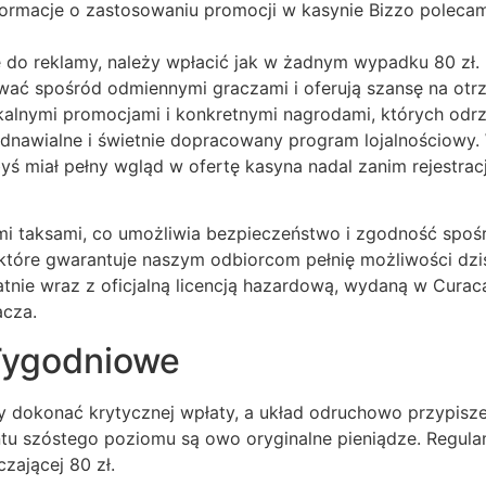
ormacje o zastosowaniu promocji w kasynie Bizzo poleca
ę do reklamy, należy wpłacić jak w żadnym wypadku 80 zł.
wać spośród odmiennymi graczami i oferują szansę na otr
alnymi promocjami i konkretnymi nagrodami, których odrz
dnawialne i świetnie dopracowany program lojalnościowy. W
yś miał pełny wgląd w ofertę kasyna nadal zanim rejestra
nymi taksami, co umożliwia bezpieczeństwo i zgodność spo
 które gwarantuje naszym odbiorcom pełnię możliwości dzi
nie wraz z oficjalną licencją hazardową, wydaną w Curaca
acza.
 Tygodniowe
ży dokonać krytycznej wpłaty, a układ odruchowo przypisz
ntu szóstego poziomu są owo oryginalne pieniądze. Reg
ającej 80 zł.