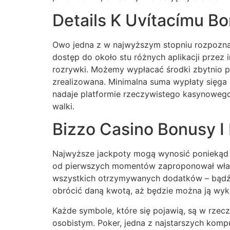
Details K Uvítacímu Bo
Owo jedna z w najwyższym stopniu rozpozna
dostęp do około stu różnych aplikacji przez 
rozrywki. Możemy wypłacać środki zbytnio po
zrealizowana. Minimalna suma wypłaty sięga 
nadaje platformie rzeczywistego kasynoweg
walki.
Bizzo Casino Bonusy I
Najwyższe jackpoty mogą wynosić poniekąd ki
od pierwszych momentów zaproponował włas
wszystkich otrzymywanych dodatków – bądź t
obrócić daną kwotą, aż będzie można ją wy
Każde symbole, które się pojawią, są w rzecz
osobistym. Poker, jedna z najstarszych komp