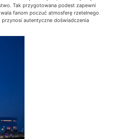
eństwo. Tak przygotowana podest zapewni
zwala fanom poczuć atmosferę rzetelnego
k przynosi autentyczne doświadczenia