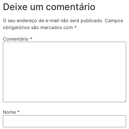
Deixe um comentário
O seu endereço de e-mail não será publicado.
Campos
obrigatórios são marcados com
*
Comentário
*
Nome
*