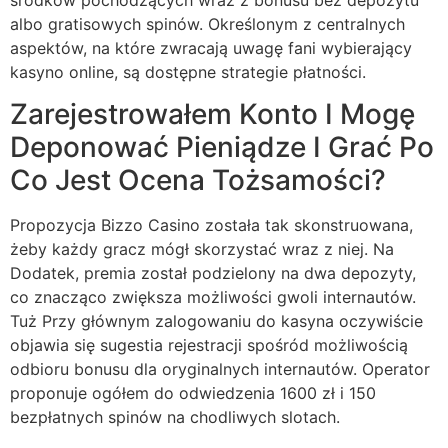
albo gratisowych spinów. Określonym z centralnych
aspektów, na które zwracają uwagę fani wybierający
kasyno online, są dostępne strategie płatności.
Zarejestrowałem Konto I Mogę
Deponować Pieniądze I Grać Po
Co Jest Ocena Tożsamości?
Propozycja Bizzo Casino została tak skonstruowana,
żeby każdy gracz mógł skorzystać wraz z niej. Na
Dodatek, premia został podzielony na dwa depozyty,
co znacząco zwiększa możliwości gwoli internautów.
Tuż Przy głównym zalogowaniu do kasyna oczywiście
objawia się sugestia rejestracji spośród możliwością
odbioru bonusu dla oryginalnych internautów. Operator
proponuje ogółem do odwiedzenia 1600 zł i 150
bezpłatnych spinów na chodliwych slotach.