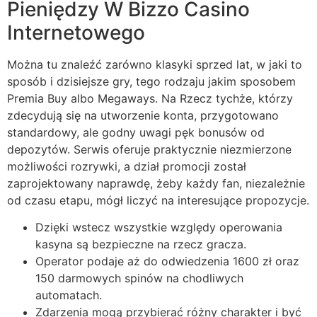
Pieniędzy W Bizzo Casino
Internetowego
Można tu znaleźć zarówno klasyki sprzed lat, w jaki to
sposób i dzisiejsze gry, tego rodzaju jakim sposobem
Premia Buy albo Megaways. Na Rzecz tychże, którzy
zdecydują się na utworzenie konta, przygotowano
standardowy, ale godny uwagi pęk bonusów od
depozytów. Serwis oferuje praktycznie niezmierzone
możliwości rozrywki, a dział promocji został
zaprojektowany naprawdę, żeby każdy fan, niezależnie
od czasu etapu, mógł liczyć na interesujące propozycje.
Dzięki wstecz wszystkie względy operowania
kasyna są bezpieczne na rzecz gracza.
Operator podaje aż do odwiedzenia 1600 zł oraz
150 darmowych spinów na chodliwych
automatach.
Zdarzenia mogą przybierać różny charakter i być