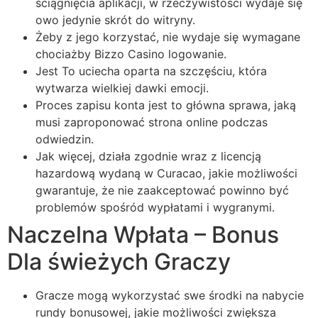
ściągnięcia aplikacji, w rzeczywistości wydaje się
owo jedynie skrót do witryny.
Żeby z jego korzystać, nie wydaje się wymagane
chociażby Bizzo Casino logowanie.
Jest To uciecha oparta na szczęściu, która
wytwarza wielkiej dawki emocji.
Proces zapisu konta jest to główna sprawa, jaką
musi zaproponować strona online podczas
odwiedzin.
Jak więcej, działa zgodnie wraz z licencją
hazardową wydaną w Curacao, jakie możliwości
gwarantuje, że nie zaakceptować powinno być
problemów spośród wypłatami i wygranymi.
Naczelna Wpłata – Bonus
Dla świeżych Graczy
Gracze mogą wykorzystać swe środki na nabycie
rundy bonusowej, jakie możliwości zwiększa