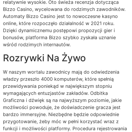
relatywnie wysokie. Oto świeża recenzja dotycząca
Bizzo Casino, wycelowana do rodzimych zawodników.
Automaty Bizzo Casino jest to nowoczesne kasyno
online, które rozpoczęło działalność w 2021 roku.
Dzięki dynamicznemu postępowi propozycji gier i
bonusów, platforma Bizzo szybko zyskała uznanie
wśród rodzimych internautów.
Rozrywki Na Żywo
W naszym wortalu zawodnicy mają do odwiedzenia
władzy przeszło 4000 komputerów, które spełnią
przewidywania poniekąd w największym stopniu
wymagających entuzjastów zakładów. Odbitka
Graficzna i dźwięk są na najwyższym poziomie, jakie
możliwości powoduje, że doświadczenie gracza jest
bardzo immersyjne. Niezbędne będzie odpowiednie
przygotowanie, żeby móc w pełni korzystać wraz z
funkcji i możliwości platformy. Procedura rejestrowania