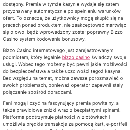
dostępny. Premia w tymże kasynie wydaje się zatem
przyznawany automatycznie po spełnieniu warunków
ofert. To oznacza, że użytkownicy mogą skupić się na
pracach ponad produktem, nie zaakceptować martwiąc
się o owo, bądź wprowadzony został poprawny Bizzo
Casino system kodowania bonusowy.
Bizzo Casino internetowego jest zarejestrowanym
podmiotem, który legalnie
bizzo casino
świadczy swoje
usługi. Wobec tego możemy być pewni jakie możliwości
do bezpieczeństwa a także uczciwości tegoż kasyna.
Bez względu na temat, można zawsze porozmawiać o
swoich problemach, ponieważ operator zapewnił stały
połączenie spośród doradcami.
Fani mogą liczyć na fascynujący premia powitalny, a
także prawidłowe zniżki wraz z bezpłatnymi spinami.
Platforma podtrzymuje płatności w złotówkach i
umożliwia prędkie transakcje za pomocą kart, e-portfeli