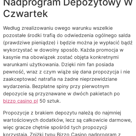
Nadprogram Depozytowy W
Czwartek
Według zrealizowaniu owego warunku wszelkie
pozostałe środki trafią do odwiedzenia ogólnego salda
(prawdziwe pieniądze) i będzie można je wypłacić bądź
wykorzystać w dowolny sposób. Każda promocja w
kasynie ma obowiązek zostać objęta konkretnymi
warunkami użytkowania. Dzięki nim fan posiada
pewność, wraz z czym wiąże się dana propozycja i nie
zaakceptować natrafia na żadne nieprzewidziane
wydarzenia. Bezpłatne spiny przy pierwotnym
depozycie są przyznawane w dwóch pakietach po
bizzo casino pl
50 sztuk.
Propozycje z brakiem depozytu należą do najmniej
wartościowych dodatków, lecz są całkowicie darmowe,
więc gracze chętnie spośród tych propozycji
korzystają. Zniżki typu Bizzo Casino nadprogram z