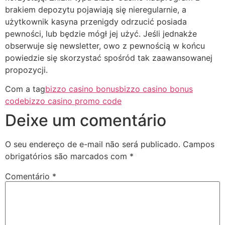
brakiem depozytu pojawiają się nieregularnie, a
użytkownik kasyna przenigdy odrzucić posiada
pewności, lub będzie mógł jej użyć. Jeśli jednakże
obserwuje się newsletter, owo z pewnością w końcu
powiedzie się skorzystać spośród tak zaawansowanej
propozycji.
Com a tag
bizzo casino bonus
bizzo casino bonus
code
bizzo casino promo code
Deixe um comentário
O seu endereço de e-mail não será publicado.
Campos
obrigatórios são marcados com
*
Comentário
*