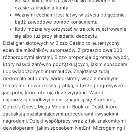
wpisać link e-mail a także hasło ustawione w
czasie zakładania konta.
Ważnymi cechami jest łatwy w użyciu połączenie
bądź zawodowe pomoc konsumenta.
Kody można wykorzystać w trakcie rejestrowania
się albo tuż przy składaniu depozytu.
Dział gier slotowych w Bizzo Casino to autentyczny
eden dla miłośników automatów. Z przeszło dwa.000
różnorodnymi slotami, Bizzo proponuje ogromny wybór,
który nasyci zarówno początkujących, jakim sposobem
i doświadczonych internautów. Znajdziesz tutaj
doskonałe automaty, wideo-slotsy wraz z modnymi
tematami i nowoczesną grafiką, a także progresywne
jackpoty, które oferują duże wygrane. Wśród
najbardziej chodliwych gier znajdują się Starburst,
Gonzo’s Quest, Mega Moolah i Book of Dead, które
zaskakują oszałamiającymi procedurami i wysokimi
nagrodami. Dzięki współpracy wraz z tak znakomitymi
deweloperami, jakim sposobem NetEnt, Microgaming i