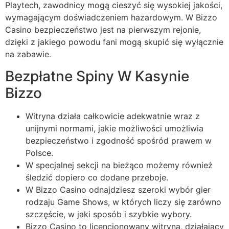
Playtech, zawodnicy mogą cieszyć się wysokiej jakości,
wymagającym doświadczeniem hazardowym. W Bizzo
Casino bezpieczeństwo jest na pierwszym rejonie,
dzięki z jakiego powodu fani mogą skupić się wyłącznie
na zabawie.
Bezpłatne Spiny W Kasynie
Bizzo
Witryna działa całkowicie adekwatnie wraz z
unijnymi normami, jakie możliwości umożliwia
bezpieczeństwo i zgodność spośród prawem w
Polsce.
W specjalnej sekcji na bieżąco możemy również
śledzić dopiero co dodane przeboje.
W Bizzo Casino odnajdziesz szeroki wybór gier
rodzaju Game Shows, w których liczy się zarówno
szczęście, w jaki sposób i szybkie wybory.
Bizzo Casino to licencjonowany witryna, działający