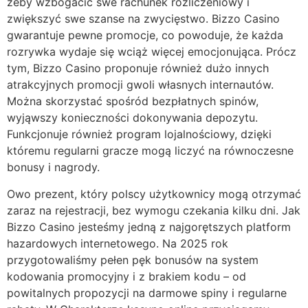
żeby wzbogacić swe rachunek rozliczeniowy i
zwiększyć swe szanse na zwycięstwo. Bizzo Casino
gwarantuje pewne promocje, co powoduje, że każda
rozrywka wydaje się wciąż więcej emocjonująca. Prócz
tym, Bizzo Casino proponuje również dużo innych
atrakcyjnych promocji gwoli własnych internautów.
Można skorzystać spośród bezpłatnych spinów,
wyjąwszy konieczności dokonywania depozytu.
Funkcjonuje również program lojalnościowy, dzięki
któremu regularni gracze mogą liczyć na równoczesne
bonusy i nagrody.
Owo prezent, który polscy użytkownicy mogą otrzymać
zaraz na rejestracji, bez wymogu czekania kilku dni. Jak
Bizzo Casino jesteśmy jedną z najgorętszych platform
hazardowych internetowego. Na 2025 rok
przygotowaliśmy pełen pęk bonusów na system
kodowania promocyjny i z brakiem kodu – od
powitalnych propozycji na darmowe spiny i regularne