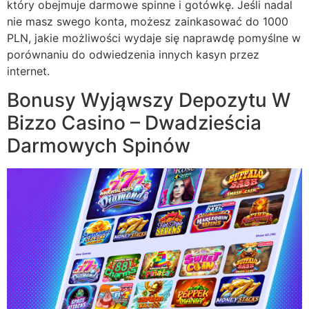
który obejmuje darmowe spinne i gotówkę. Jeśli nadal
nie masz swego konta, możesz zainkasować do 1000
PLN, jakie możliwości wydaje się naprawdę pomyślne w
porównaniu do odwiedzenia innych kasyn przez
internet.
Bonusy Wyjąwszy Depozytu W
Bizzo Casino – Dwadzieścia
Darmowych Spinów