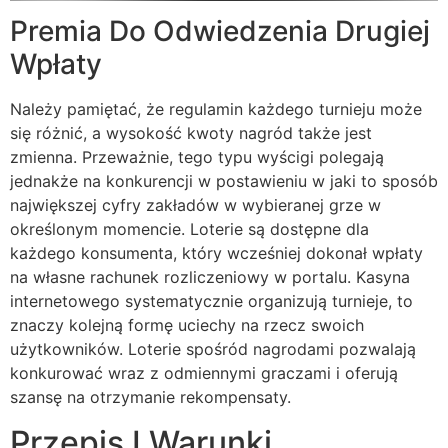
Premia Do Odwiedzenia Drugiej
Wpłaty
Należy pamiętać, że regulamin każdego turnieju może
się różnić, a wysokość kwoty nagród także jest
zmienna. Przeważnie, tego typu wyścigi polegają
jednakże na konkurencji w postawieniu w jaki to sposób
największej cyfry zakładów w wybieranej grze w
określonym momencie. Loterie są dostępne dla
każdego konsumenta, który wcześniej dokonał wpłaty
na własne rachunek rozliczeniowy w portalu. Kasyna
internetowego systematycznie organizują turnieje, to
znaczy kolejną formę uciechy na rzecz swoich
użytkowników. Loterie spośród nagrodami pozwalają
konkurować wraz z odmiennymi graczami i oferują
szansę na otrzymanie rekompensaty.
Przepis I Warunki