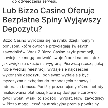
do odwiedzenia serwisu.
Lub Bizzo Casino Oferuje
Bezpłatne Spiny Wyjąwszy
Depozytu?
Bizzo Casino wyróżnia się na rynku dzięki hojnym
bonusom, które owocnie przyciągają świeżych
zawodników. Wraz Z Bizzo Casino szyfr promocji,
nowicjusze mogą podwoić swoje środki na początek,
jak zwiększa okazje na wygraną. Pierwszą rzeczą, jaką
robię według rejestracji, wydaje się najczęściej
wykonanie depozytu, ponieważ wydaje się być
mężczyzna niezbędny do rozpoczęcia zabawy i
odebrania bonusu. Poniżej prezentujemy różne metody
finalizowania płatności, które są dostępne zarówno
gwoli wpłat, w jaki to sposób i wypłat. Nowi zawodnicy
w Bizzo mogą liczyć na atrakcyjny premia powitalny,