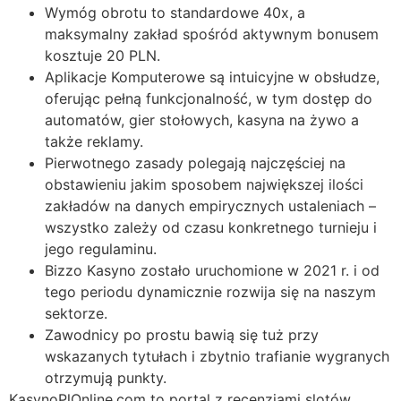
Wymóg obrotu to standardowe 40x, a
maksymalny zakład spośród aktywnym bonusem
kosztuje 20 PLN.
Aplikacje Komputerowe są intuicyjne w obsłudze,
oferując pełną funkcjonalność, w tym dostęp do
automatów, gier stołowych, kasyna na żywo a
także reklamy.
Pierwotnego zasady polegają najczęściej na
obstawieniu jakim sposobem największej ilości
zakładów na danych empirycznych ustaleniach –
wszystko zależy od czasu konkretnego turnieju i
jego regulaminu.
Bizzo Kasyno zostało uruchomione w 2021 r. i od
tego periodu dynamicznie rozwija się na naszym
sektorze.
Zawodnicy po prostu bawią się tuż przy
wskazanych tytułach i zbytnio trafianie wygranych
otrzymują punkty.
KasynoPlOnline.com to portal z recenzjami slotów,