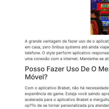
A grande vantagem de fazer uso de o aplicati
em casa, zero ônibus systems até ainda viaja
telefone. O style perform aplicativo respons
uma conexão com a internet. Mantenha-se atu
Posso Fazer Uso De O Mes
Móvel?
Com o aplicativo Brabet, não há necessidade
experiência de game. Esteja você saindo ap
acelerada para o aplicativo Brabet e mergulha
op??o de se tornar personalizada pra atender