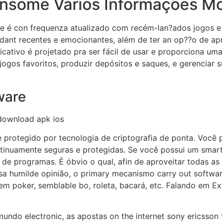
onsome Vários Informações M
le é con frequenza atualizado com recém-lan?ados jogos e 
ant recentes e emocionantes, além de ter an op??o de apr
licativo é projetado pra ser fácil de usar e proporciona uma
ogos favoritos, produzir depósitos e saques, e gerenciar 
ware
e protegido por tecnologia de criptografia de ponta. Você 
ntinuamente seguras e protegidas. Se você possui um smar
de programas. É óbvio o qual, afin de aproveitar todas as 
ssa humilde opinião, o primary mecanismo carry out softwar
m poker, semblable bo, roleta, bacará, etc. Falando em E
undo electronic, as apostas on the internet sony ericsson