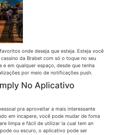
favoritos onde deseja que esteja. Esteja você
e cassino da Brabet com só o toque no seu
ora e em qualquer espaço, desde que tenha
lizações por meio de notificações push.
mply No Aplicativo
ssoal pra aproveitar a mais interessante
ando em incapere, você pode mudar de foma
 limpa e fácil de utilizar la cual tem an
 pode ou escuro, o aplicativo pode ser