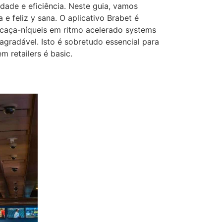
idade e eficiência. Neste guia, vamos
e feliz y sana. O aplicativo Brabet é
 caça-níqueis em ritmo acelerado systems
agradável. Isto é sobretudo essencial para
 retailers é basic.