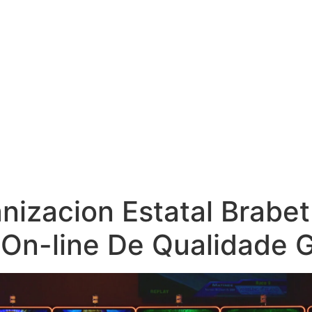
nizacion Estatal Brabe
 On-line De Qualidade 