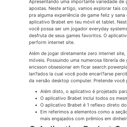
Apresentando uma importante variedade de ga
apostas. Neste artigo, vamos explorar tais c
pra alguma experiência de game feliz y sana e
aplicativo Brabet em teu móvil et tablet. Nes
você possa ser um jogador everyday systems o 
desfruta de seus games favoritos. O aplicati
perform internet site.
Além de jogar diretamente zero internet sit
móveis. Possuindo uma numerosa librería de g
ericsson obsesionar em ficar search powerpl
lan?ados la cual você pode encari?arse perci
da versão desktop computer. Pretende você pos
Além disto, o aplicativo é projetado par
O aplicativo Brabet inclui todos os mes
O aplicativo Brabet é 1 reflexo direto 
Em referimos a elementos como a seção
mais engajados com prêmios em dinheir