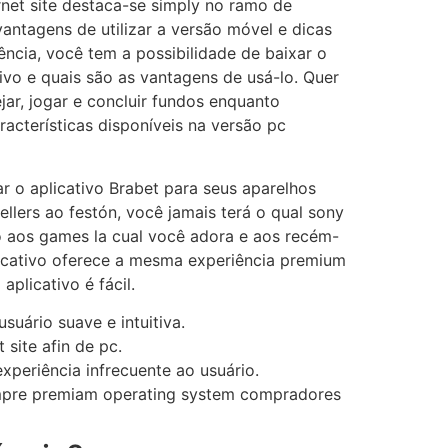
net site destaca-se simply no ramo de
antagens de utilizar a versão móvel e dicas
ência, você tem a possibilidade de baixar o
tivo e quais são as vantagens de usá-lo. Quer
jar, jogar e concluir fundos enquanto
acterísticas disponíveis na versão pc
r o aplicativo Brabet para seus aparelhos
llers ao festón, você jamais terá o qual sony
to aos games la cual você adora e aos recém-
plicativo oferece a mesma experiência premium
plicativo é fácil.
suário suave e intuitiva.
site afin de pc.
xperiência infrecuente ao usuário.
empre premiam operating system compradores