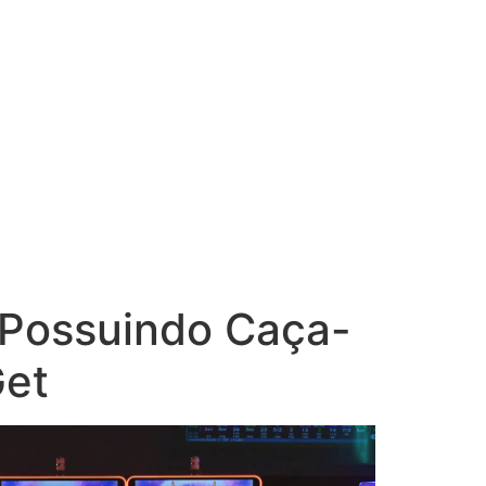
tPossuindo Caça-
Get